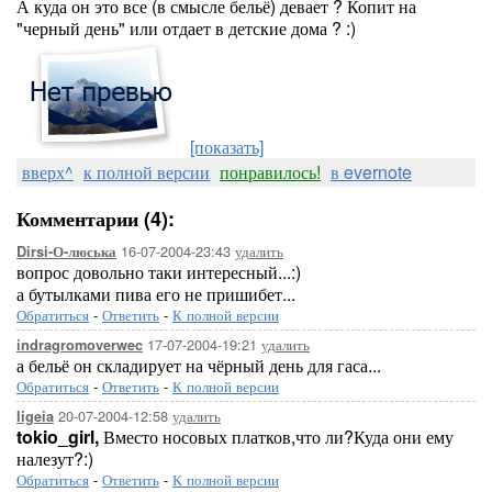
А куда он это все (в смысле бельё) девает ? Копит на
"черный день" или отдает в детские дома ? :)
[показать]
вверх^
к полной версии
понравилось!
в evernote
Комментарии (4):
16-07-2004-23:43
удалить
Dirsi-О-люська
вопрос довольно таки интересный...:)
а бутылками пива его не пришибет...
Обратиться
-
Ответить
-
К полной версии
17-07-2004-19:21
удалить
indragromoverwec
а бельё он складирует на чёрный день для гаса...
Обратиться
-
Ответить
-
К полной версии
20-07-2004-12:58
удалить
ligeia
tokio_girl,
Вместо носовых платков,что ли?Куда они ему
налезут?:)
Обратиться
-
Ответить
-
К полной версии