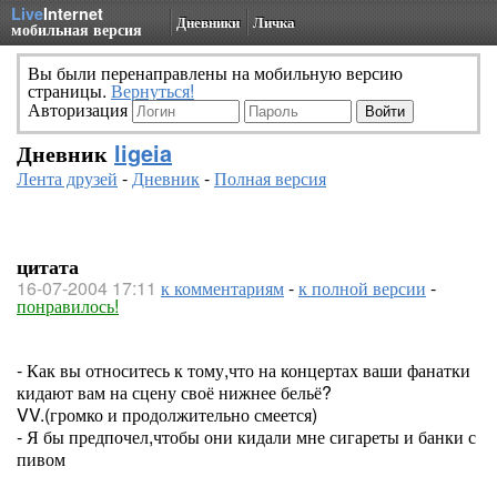
Live
Internet
Дневники
Личка
мобильная версия
Вы были перенаправлены на мобильную версию
страницы.
Вернуться!
Авторизация
Дневник
ligeia
Лента друзей
-
Дневник
-
Полная версия
цитата
16-07-2004 17:11
к комментариям
-
к полной версии
-
понравилось!
- Как вы относитесь к тому,что на концертах ваши фанатки
кидают вам на сцену своё нижнее бельё?
VV.(громко и продолжительно смеется)
- Я бы предпочел,чтобы они кидали мне сигареты и банки с
пивом