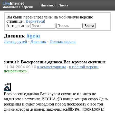
Live
Internet
Дневники
Личка
мобильная версия
Вы были перенаправлены на мобильную версию
страницы.
Вернуться!
Авторизация
Дневник
ligeia
Лента друзей
-
Дневник
-
Полная версия
:smert: Воскресенье,однако.Все кругом скучные
11-04-2004 09:10
к комментариям
-
к полной версии
-
понравилось!
Воскресенье,однако.Все кругом скучные и никто не
видит,что наступила ВЕСНА :)В конце концов скоро День
рождения и будет очередной повод поскорбеть о все той
фигне,которая ,наконец,закончилась!!!!УРА!!!!:pokapoka: