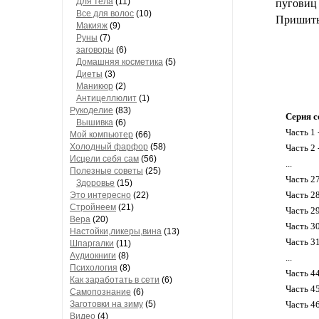
Для тела
(11)
пуговиц 
Все для волос
(10)
Пришить
Макияж
(9)
Руны
(7)
заговоры
(6)
Домашняя косметика
(5)
Диеты
(3)
Маникюр
(2)
Антицеллюлит
(1)
Рукоделие
(83)
Серия с
Вышивка
(6)
Часть 1 
Мой компьютер
(66)
Холодный фарфор
(58)
Часть 2 
Исцели себя сам
(56)
...
Полезные советы
(25)
Часть 2
Здоровье
(15)
Часть 2
Это интересно
(22)
Стройнеем
(21)
Часть 
Вера
(20)
Часть 3
Настойки,ликеры,вина
(13)
Часть 3
Шпаргалки
(11)
Аудиокниги
(8)
...
Психология
(8)
Часть 4
Как заработать в сети
(6)
Часть 4
Самопознание
(6)
Заготовки на зиму
(5)
Часть 4
Видео
(4)