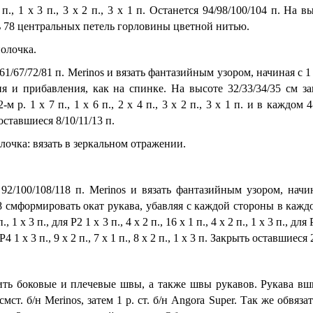
4 п., 1 х 3 п., 3 х 2 п., 3 х 1 п. Останется 94/98/100/104 п. На в
 78 центральных петель горловины цветной нитью.
олочка.
61/67/72/81 п. Merinos и вязать фантазийным узором, начи­ная с 1
я и прибавления, как на спин­ке. На высоте 32/33/34/35 см з
-м р. 1 х 7 п., 1 х 6 п., 2 х 4 п., 3 х 2 п., 3 х 1 п. и в каж­дом
оставшиеся 8/10/11/13 п.
лочка: вязать в зеркальном отраже­нии.
92/100/108/118 п. Merinos и вязать фантазийным узором, начин
 смформировать окат рукава, убавляя с каждой стороны в каждом 2
п., 1 х 3 п., для Р2 1 х 3 п., 4 х 2 п., 16 х 1 п., 4 х 2 п., 1 х 3 п., для 
 Р4 1 х 3 п., 9 х 2 п., 7 х 1 п., 8 х 2 п., 1 х 3 п. За­крыть оставшиеся 
ть боковые и плечевые швы, а также швы рукавов. Рукава вши
смст. б/н Merinos, затем 1 р. ст. б/н Angora Super. Так же обвяз