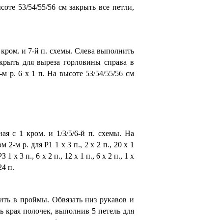
ысоте 53/54/55/56 см за­крыть все петли,
 кром. и 7-й п. схемы. Слева выпол­нить
акрыть для вы­реза горловины справа в
 4-м р. 6 х 1 п. На высоте 53/54/55/56 см
ая с 1 кром. и 1/3/5/6-й п. схемы. На
-м р. для Р1 1 х 3 п., 2 х 2 п., 20 х 1
РЗ 1 х 3 п., 6 х 2 п., 12 х 1 п., 6 х 2 п., 1 х
24 п.
ть в проймы. Обвязать низ рукавов и
ать края полочек, выполнив 5 пе­тель для