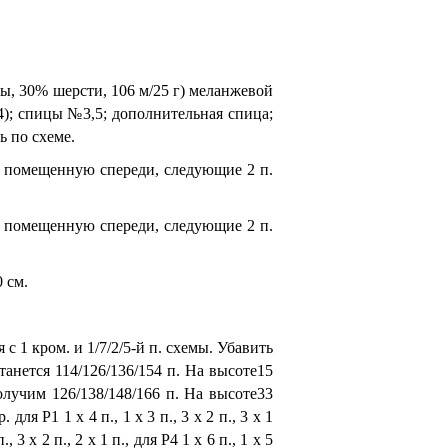
оры, 30% шерсти, 106 м/25 г) меланжевой
184); спицы №3,5; дополнительная спица;
ь по схеме.
у, помещенную спе­реди, следующие 2 п.
у, помещенную спе­реди, следующие 2 п.
0 см.
с 1 кром. и 1/7/2/5-й п. схемы. Убавить
станется 114/126/136/154 п. На высоте15
олу­чим 126/138/148/166 п. На высоте33
я Р1 1 х 4 п., 1 х 3 п., 3 х 2 п., 3 х 1
п., 3 х 2 п., 2 х 1 п., для Р4 1 х 6 п., 1 х 5