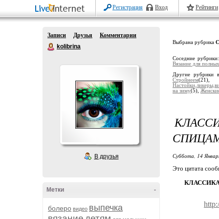
Регистрация
Вход
Рейтинги
Записи
Друзья
Комментарии
Выбрана рубрика
С
kolibrina
Соседние рубрики
Вязание для полны
Другие рубрики 
Стройнеем
(21)
Настойки,ликеры,в
на зиму
(5),
Женски
КЛАССИ
СПИЦАМ
Суббота, 14 Январ
В друзья
Это цитата соо
КЛАССИКА
Метки
-
http
выпечка
болеро
видео
вязание
детям