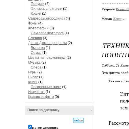
Попугаи
(2)
Фильмы, спектакли
(1)
Рубрики:
Вязание/
Кошки
(1)
Садоводы,огородники
(4)
Метки:
Жакет
Фоны
(4)
Фотографии
(3)
Сам себе Фотограф
(1)
Смешно
(3)
ТЕХНИ
Диета Дюкана рецепты
(2)
Выпечка
(1)
ПОНЯТН
Соусы
(1)
Цветы на подоконнике
(2)
Музыка
(2)
Суббота, 21 Январ
Опера
(1)
Игры
(2)
Это цитата соо
Бисер
(1)
Техника "э
Книги
(1)
Поваренные книги
(1)
Искусство
(1)
Энт
Красивые фото
(0)
пол
тех
Поиск по дневнику
-
Рассмотр
в этом дневнике