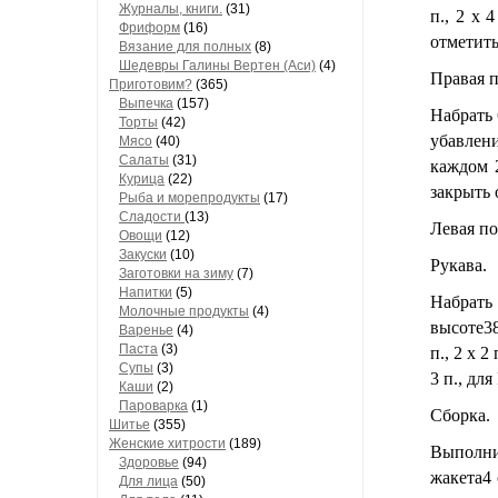
Журналы, книги.
(31)
п., 2 х 
Фриформ
(16)
отметить
Вязание для полных
(8)
Шедевры Галины Вертен (Аси)
(4)
Правая п
Приготовим?
(365)
Выпечка
(157)
Набрать 
Торты
(42)
убавлени
Мясо
(40)
Салаты
(31)
каждом 2
Курица
(22)
закрыть 
Рыба и морепродукты
(17)
Сладости
(13)
Левая по
Овощи
(12)
Закуски
(10)
Рукава.
Заготовки на зиму
(7)
Напитки
(5)
Набрать 
Молочные продукты
(4)
высоте38
Варенье
(4)
Паста
(3)
п., 2 х 2 
Супы
(3)
3 п., для
Каши
(2)
Пароварка
(1)
Сборка.
Шитье
(355)
Женские хитрости
(189)
Выполни
Здоровье
(94)
жакета4 
Для лица
(50)