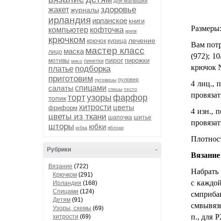
для малышки
здоровье
жакет
журналы
ирландия
ирланское
книги
Размеры: 
компьютер
кофточка
крем
крючком
лечение
крючок
курица
Вам потр
мастер класс
маска
лицо
(972); 1
пирог
пирожки
мотивы
пинетки
мясо
крючок №
подборка
платье
приготовим
пуловер
пуговицы
4 лиц., 
салаты
спицами
спицы
тесто
провязат
торт
узоры
фарфор
топик
хитрости
цветы
фриформ
4 изн., 
цветы из ткани
шапочка
шитье
провязать
шторы
юбки
юбка
яблоки
Плотност
Рубрики
-
Вязание
Вязание
(722)
Набрать 
Крючком
(291)
с каждой
Ирландия
(168)
Спицами
(124)
смприбав
Детям
(91)
смвы­вяз
Узоры, схемы
(69)
п., для Р2
хитрости
(69)