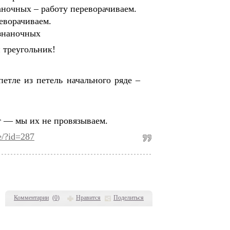
аночных – работу переворачиваем.
реворачиваем.
изнаночных
 треугольник!
етле из петель начального ряде –
т — мы их не провязываем.
e/?id=287
Комментарии
(
0
)
Нравится
Поделиться