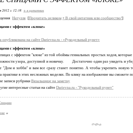
я 2012 г. 12:38
+ в цитатник
бщения
Натулля
[
Прочитать целиком
+
В свой цитатник или сообщество!
]
ицами с эффектом «клоке»
а опубликована на сайте Darievna.ru - «Рукодельный рунет»
ицами с эффектом «клоке»
спицах с эффектом "клоке" из той обоймы гениальных простых ходов, которы
ожности узора, доступной и новичку.
Достаточно один раз увидеть и уб
е "Дом и хобби" и вам все сразу станет понятно. А чтобы укрепить новую т
а практике в этих несложных моделях. По клику на изображение вы сможете по
ие записи рубрики
Вязальщице на заметку
угие интересные статьи на сайте
Darievna.ru - "Рукодельный рунет"
Спицами
локе