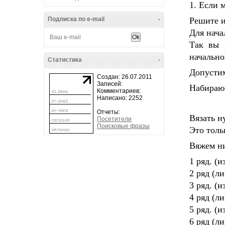
1. Если 
Подписка по e-mail
-
Решите и
Для нача
Так вы р
начально
Статистика
-
Допустим
Создан: 26.07.2011
Записей:
Набираю 
Комментариев:
Написано: 2252
Отчеты:
Вязать н
Посетители
Поисковые фразы
Это толь
Вяжем ни
1 ряд. (
2 ряд (л
3 ряд. (
4 ряд (л
5 ряд. (
6 ряд (л