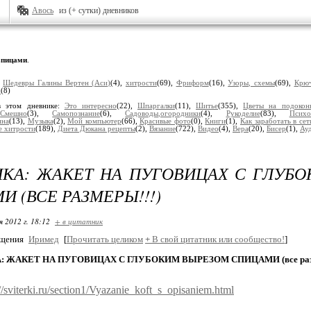
Авось
из (+ сутки) дневников
пицами
.
:
Шедевры Галины Вертен (Аси)
(4),
хитрости
(69),
Фриформ
(16),
Узоры, схемы
(69),
Крю
х
(8)
в этом дневнике:
Это интересно
(22),
Шпаргалки
(11),
Шитье
(355),
Цветы на подокон
,
Смешно
(3),
Самопознание
(6),
Садоводы,огородники
(4),
Рукоделие
(83),
Психо
ина
(13),
Музыка
(2),
Мой компьютер
(66),
Красивые фото
(0),
Книги
(1),
Как заработать в сет
е хитрости
(189),
Диета Дюкана рецепты
(2),
Вязание
(722),
Видео
(4),
Вера
(20),
Бисер
(1),
Ау
КА: ЖАКЕТ НА ПУГОВИЦАХ С ГЛУБ
И (ВСЕ РАЗМЕРЫ!!!)
я 2012 г. 18:12
+ в цитатник
бщения
Иримед
[
Прочитать целиком
+
В свой цитатник или сообщество!
]
: ЖАКЕТ НА ПУГОВИЦАХ С ГЛУБОКИМ ВЫРЕЗОМ СПИЦАМИ (все разм
://sviterki.ru/section1/Vyazanie_koft_s_opisaniem.html