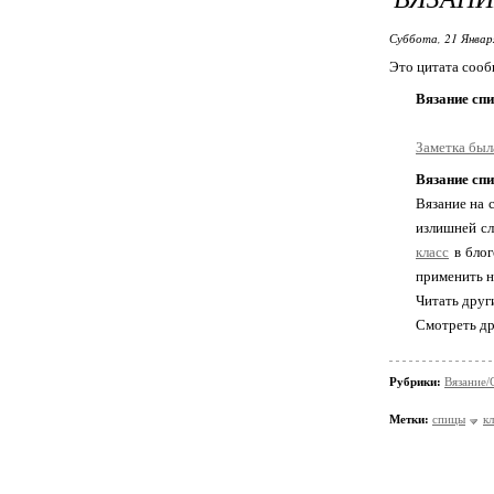
Суббота, 21 Январ
Это цитата соо
Вязание сп
Заметка был
Вязание сп
Вязание на 
излишней сл
класс
в блог
применить н
Читать друг
Смотреть др
Рубрики:
Вязание/
Метки:
спицы
к