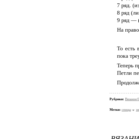
7 ряд. (
8 ряд (л
9 ряд — 
На право
То есть 
пока тре
Теперь п
Петли пе
Продолже
Рубрики:
Вязание/
Метки:
спицы
э
ВЯЗАНИ