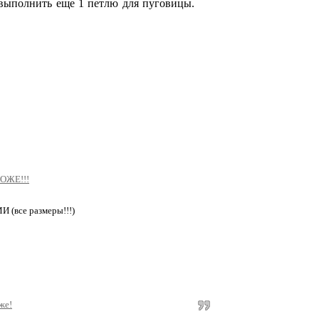
 выпол­нить еще 1 петлю для пуговицы.
ОЖЕ!!!
все размеры!!!)
же!