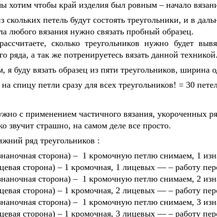
мы хотим чтобы край изделия был ровным – начало вязани
з скольких петель будут состоять треугольники, и в дал
ла любого вязания нужно связать пробный образец.
ассчитаете, сколько треугольников нужно будет вывя
го ряда, а так же потренируетесь вязать данной техникой
, я буду вязать образец из пяти треугольников, ширина о
на спицу петли сразу для всех треугольников! = 30 петел
ужно с применением частичного вязания, укороченных ря
ко звучит страшно, на самом деле все просто.
жний ряд треугольников :
изнаночная сторона) – 1 кромочную петлю снимаем, 1 изн
ицевая сторона) – 1 кромочная, 1 лицевых — – работу пе
изнаночная сторона) – 1 кромочную петлю снимаем, 2 из
ицевая сторона) – 1 кромочная, 2 лицевых — – работу пе
изнаночная сторона) – 1 кромочную петлю снимаем, 3 из
ицевая сторона) – 1 кромочная, 3 лицевых — – работу пе