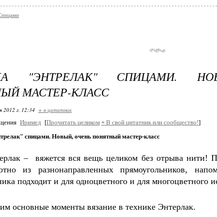
Спицами
КА "ЭНТРЕЛАК" СПИЦАМИ. НО
ЫЙ МАСТЕР-КЛАСС
я 2012 г. 12:34
+ в цитатник
бщения
Иримед
[
Прочитать целиком
+
В свой цитатник или сообщество!
]
нтрелак" спицами. Новый, очень понятный мастер-класс
ерлак – вяжется вся вещь целиком без отрыва нити! 
отно из разнонаправленных прямоугольников, напо
ника подходит и для одноцветного и для многоцветного и
им основные моменты вязание в технике Энтерлак.