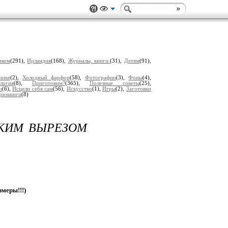
чком
(291),
Ирландия
(168),
Журналы, книги.
(31),
Детям
(91),
нике
(2),
Холодный фарфор
(58),
Фотографии
(3),
Фоны
(4),
логия
(8),
Приготовим?
(365),
Полезные советы
(25),
и
(6),
Исцели себя сам
(56),
Искусство
(1),
Игры
(2),
Заготовки
диокниги
(8)
ОКИМ ВЫРЕЗОМ
еры!!!)