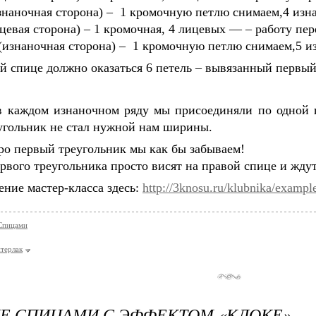
изнаночная сторона) – 1 кромочную петлю снимаем,4 изн
ицевая сторона) – 1 кромочная, 4 лицевых — – работу пе
(изнаночная сторона) – 1 кромочную петлю снимаем,5 
й спице должно оказаться 6 петель – вывязанный первый
в каждом изнаночном ряду мы присоединяли по одной п
угольник не стал нужной нам ширины.
ро первый треугольник мы как бы забываем!
рвого треугольника просто висят на правой спице и жду
ние мастер-класса здесь:
http://3knosu.ru/klubnika/exampl
Спицами
нтерлак
Е СПИЦАМИ С ЭФФЕКТОМ «КЛОКЕ»