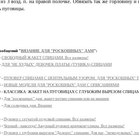
из 3 возд. п. на правой полочке. Обвязать так же горловину и
 пу­говицы.
ообщений "
ВЯЗАНИЕ ДЛЯ "РОСКОШНЫХ" ДАМ
":
-
СВОБОДНЫЙ ЖАКЕТ СПИЦАМИ. Все размеры!
-
ДЛЯ "НЕ ХУДЫХ" ДЕВОЧЕК:ПЛАТЬЕ (ТУНИКА) СПИЦАМИ
7 -
ПУЛОВЕР СПИЦАМИ С ЦЕНТРАЛЬНЫМ УЗОРОМ. ДЛЯ "РОСКОШНЫХ" Т
8 -
НОВЫЕ МОДЕЛИ ДЛЯ "РОСКОШНЫХ" ДАМ С ОПИСАНИЯМИ
29 - КЛАССИКА: ЖАКЕТ НА ПУГОВИЦАХ С ГЛУБОКИМ ВЫРЕЗОМ СПИЦАМИ (
0 -
Для "роскошных" дам: жакет-реглан спицами или на машине
1 -
Для солидных дам. Вязание
4 -
Пуловер с сетчатой отделкой спицами. Все размеры!
5 -
Черный - навсегда! Ажурный пуловер крючком+спицы. Все размеры!
6 -
Пуловер с глубоким вырезом "Долорес" спицами. Для нас, "немодельных", то