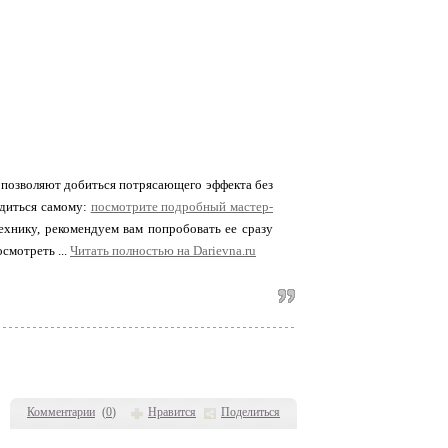
е позволяют добиться потрясающего эффекта без
едиться самому:
посмотрите подробный мастер-
ехнику, рекомендуем вам попробовать ее сразу
смотреть ...
Читать полностью на Darievna.ru
Комментарии
(
0
)
Нравится
Поделиться