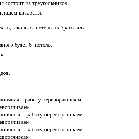
я состоит из треугольников.
ьнейшем квадраты.
зать, сколько петель набрать для
.
дного будет 6 петель.
ь.
дов.
аночная – работу переворачиваем.
реворачиваем.
наночных – работу переворачиваем.
реворачиваем.
наночных – работу переворачиваем.
реворачиваем.