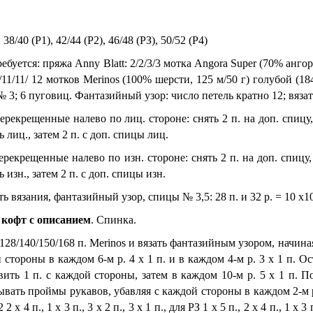
38/40 (Р1), 42/44 (Р2), 46/48 (РЗ), 50/52 (Р4)
ебуется: пряжа Anny Blatt: 2/2/3/3 мотка Angora Super (70% анг
0/11/11/ 12 мотков Merinos (100% шерсти, 125 м/50 г) голубой (
 3; 6 пуговиц. Фантазийный узор: число петель кратно 12; вязат
перекрещенные налево по лиц. сторо­не: снять 2 п. на доп. спиц
ь лиц., затем 2 п. с доп. спицы лиц.
перекрещенные налево по изн. сторо­не: снять 2 п. на доп. спиц
 изн., затем 2 п. с доп. спицы изн.
ь вязания, фантазийный узор, спи­цы № 3,5: 28 п. и 32 р. = 10 х1
 кофт с описанием
. Спинка.
128/140/150/168 п. Merinos и вязать фантазийным узором, начиная 
 стороны в каждом 6-м р. 4 х 1 п. и в каждом 4-м р. 3 х 1 п. О
ить 1 п. с каждой стороны, затем в каждом 10-м р. 5 х 1 п. П
ывать проймы рукавов, убавляя с каждой стороны в каждом 2-м р. дл
 2 х 4 п., 1 х 3 п., 3 х 2 п., 3 х 1 п., для РЗ 1 х 5 п., 2 х 4 п., 1 х 3 