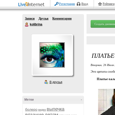
Регистрация
Вход
Рейтинги
Записи
Друзья
Комментарии
Создать дневник
kolibrina
ПЛАТЬЕ
Вторник, 26 Июля 
Это цитата соо
Платье-хал
В друзья
Метки
-
выпечка
болеро
видео
вязание
детям