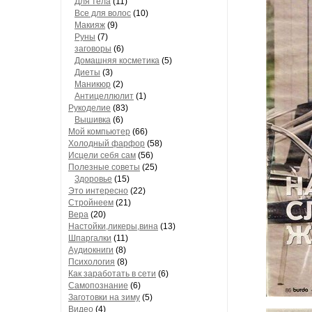
Для тела
(11)
Все для волос
(10)
Макияж
(9)
Руны
(7)
заговоры
(6)
Домашняя косметика
(5)
Диеты
(3)
Маникюр
(2)
Антицеллюлит
(1)
Рукоделие
(83)
Вышивка
(6)
Мой компьютер
(66)
Холодный фарфор
(58)
Исцели себя сам
(56)
Полезные советы
(25)
Здоровье
(15)
Это интересно
(22)
Стройнеем
(21)
Вера
(20)
Настойки,ликеры,вина
(13)
Шпаргалки
(11)
Аудиокниги
(8)
Психология
(8)
Как заработать в сети
(6)
Самопознание
(6)
Заготовки на зиму
(5)
Видео
(4)