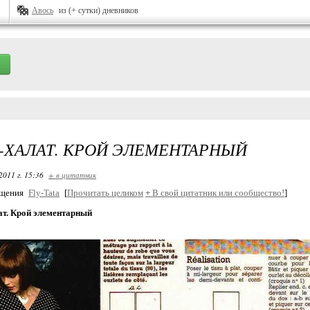
Авось
из (+ сутки) дневников
-ХАЛАТ. КРОЙ ЭЛЕМЕНТАРНЫЙ
2011 г. 15:36
+ в цитатник
бщения
Fly-Tata
[
Прочитать целиком
+
В свой цитатник или сообщество!
]
ат. Крой элементарный