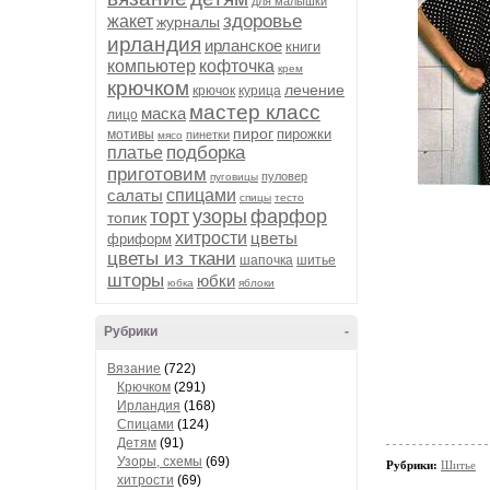
для малышки
здоровье
жакет
журналы
ирландия
ирланское
книги
компьютер
кофточка
крем
крючком
лечение
крючок
курица
мастер класс
маска
лицо
пирог
пирожки
мотивы
пинетки
мясо
подборка
платье
приготовим
пуловер
пуговицы
салаты
спицами
спицы
тесто
торт
узоры
фарфор
топик
хитрости
цветы
фриформ
цветы из ткани
шапочка
шитье
шторы
юбки
юбка
яблоки
Рубрики
-
Вязание
(722)
Крючком
(291)
Ирландия
(168)
Спицами
(124)
Детям
(91)
Узоры, схемы
(69)
Рубрики:
Шитье
хитрости
(69)