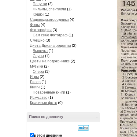
Попугаи
(2)
Фильмы, спектакли
(1)
Кошки
(1)
Садоводы,огородники
(4)
Фоны
(4)
Фотографии
(3)
Сам себе Фотограф
(1)
Смешно
(3)
Диета Дюкана рецепты
(2)
Выпечка
(1)
Соусы
(1)
Цветы на подоконнике
(2)
Музыка
(2)
Опера
(1)
Игры
(2)
Бисер
(1)
Книги
(1)
Поваренные книги
(1)
Искусство
(1)
Красивые фото
(0)
Поиск по дневнику
-
в этом дневнике