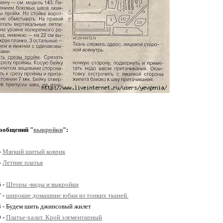
ообщений "
выкройки
":
-
Мягкий шитый коврик
-
Летние платья
6 -
Шторы -виды и выкройки
7 -
широкие домашние юбки из тонких тканей.
8 - Будем шить джинсовый жилет
9 -
Платье-халат. Крой элементарный