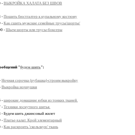
0 -
ВЫКРОЙКА ХАЛАТА БЕЗ ШВОВ
8 -
Пошить бюстгалтер к купальному костюму
9 -
Как сшить мужские семейные трусы/шорты/
00 -
Шьем шорты или трусы-боксеры
ообщений "
будем шить
":
-
Ночная сорочка (рубашка)-строим выкройку
-
Выкройка ночнушки
6 -
широкие домашние юбки из тонких тканей.
7 -
Техники лоскутного шитья.
8 - Будем шить джинсовый жилет
9 -
Платье-халат. Крой элементарный
0 -
Как раскроить 'скользкую' ткань