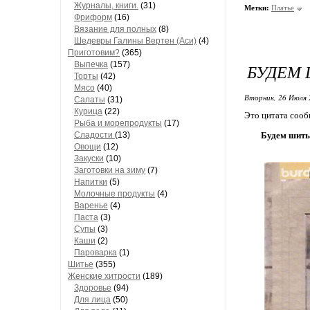
Журналы, книги.
(31)
Метки:
Платье
Фриформ
(16)
Вязание для полных
(8)
Шедевры Галины Вертен (Аси)
(4)
Приготовим?
(365)
Выпечка
(157)
БУДЕМ
Торты
(42)
Мясо
(40)
Вторник, 26 Июля 
Салаты
(31)
Курица
(22)
Это цитата соо
Рыба и морепродукты
(17)
Сладости
(13)
Будем шить
Овощи
(12)
Закуски
(10)
Заготовки на зиму
(7)
Напитки
(5)
Молочные продукты
(4)
Варенье
(4)
Паста
(3)
Супы
(3)
Каши
(2)
Пароварка
(1)
Шитье
(355)
Женские хитрости
(189)
Здоровье
(94)
Для лица
(50)