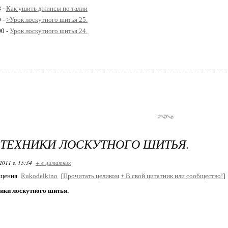
8 -
Как ушить джинсы по талии
9 -
>Урок лоскутного шитья 25.
00 -
Урок лоскутного шитья 24.
 ТЕХНИКИ ЛОСКУТНОГО ШИТЬЯ.
2011 г. 15:34
+ в цитатник
бщения
Rukodelkino
[
Прочитать целиком
+
В свой цитатник или сообщество!
]
ики лоскутного шитья.