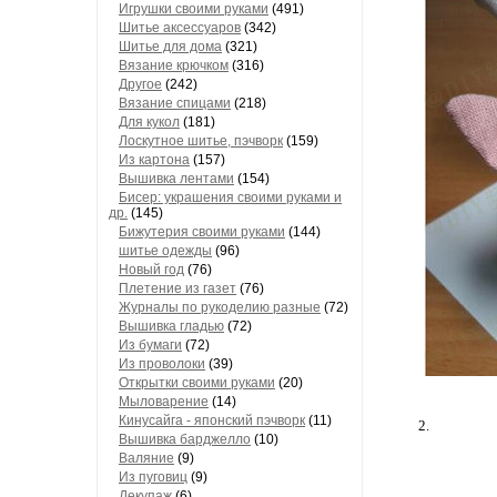
Игрушки своими руками
(491)
Шитье аксессуаров
(342)
Шитье для дома
(321)
Вязание крючком
(316)
Другое
(242)
Вязание спицами
(218)
Для кукол
(181)
Лоскутное шитье, пэчворк
(159)
Из картона
(157)
Вышивка лентами
(154)
Бисер: украшения своими руками и
др.
(145)
Бижутерия своими руками
(144)
шитье одежды
(96)
Новый год
(76)
Плетение из газет
(76)
Журналы по рукоделию разные
(72)
Вышивка гладью
(72)
Из бумаги
(72)
Из проволоки
(39)
Открытки своими руками
(20)
Мыловарение
(14)
Кинусайга - японский пэчворк
(11)
2.
Вышивка барджелло
(10)
Валяние
(9)
Из пуговиц
(9)
Декупаж
(6)