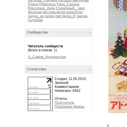
Наталья_Гридина
Наташа-Звездочка
Плана
Плюндель
Рина_Санина
Роксолана_Лада
Солнечный__мир
Феления
веточка-ветка
кореопсис
ладуш_ка
пасюк
светлячок_9
таисия-
Голубева
Сообщества
-
Читатель сообществ
(Всего в списке: 1)
О_Самом_Интересном
Статистика
-
Создан: 11.05.2010
Записей:
Комментариев:
Написано: 6562
Отчеты:
Посетители
Поисковые фразы
2.