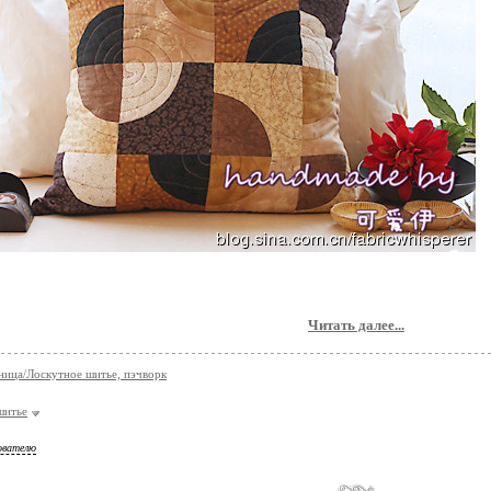
Читать далее...
ница/Лоскутное шитье, пэчворк
шитье
ователю