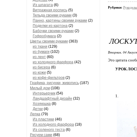
Из шпагата
(6)
Рубрики:
Рукодель
Витражная роспись
(5)
Тильда своими руками
(3)
Панно, картины своими руками
(2)
Поделки из картона
(2)
Бабочки своими руками
(2)
Гофробумага
(2)
ЛОСКУ
Цветы своими руками
(363)
из ткани
(129)
из бумаги
(102)
Вторник, 04 Авгус
из лент
(60)
Это цитата соо
из холодного фарфора
(42)
из бисера
(6)
УРОК ЛОС
из кожи
(5)
из кофе-фильтров
(2)
Графика, рисунки, живопись
(187)
Милый дом
(108)
Интерьерчик
(54)
1.
Ландшафтный дизайн
(32)
Хозяюшка
(8)
Детки
(4)
Лепка
(79)
Из пластики
(46)
Из холодного фарфора
(18)
Из соленого теста
(6)
Рисуем сами
(68)