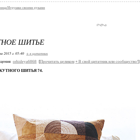
ница/Игрушки своими руками
ТНОЕ ШИТЬЕ
та 2015 г. 05:40
+ в цитатник
бщения
orhideya6868
[
Прочитать целиком
+
В свой цитатник или сообщество!
]
КУТНОГО ШИТЬЯ 74.