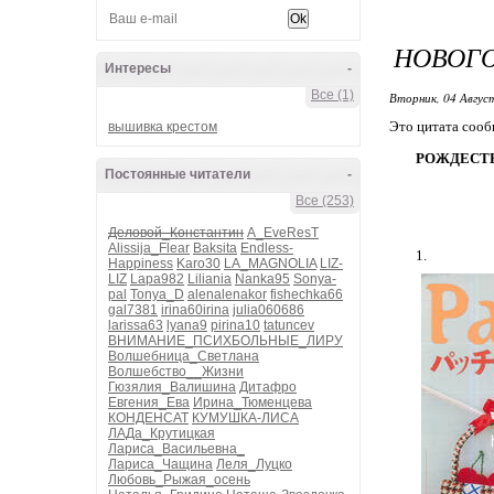
НОВОГ
Интересы
-
Все (1)
Вторник, 04 Авгус
Это цитата соо
вышивка крестом
РОЖДЕСТВ
Постоянные читатели
-
Все (253)
Деловой_Константин
A_EveResT
Alissija_Flear
Baksita
Endless-
1.
Happiness
Karo30
LA_MAGNOLIA
LIZ-
LIZ
Lapa982
Liliania
Nanka95
Sonya-
pal
Tonya_D
alenalenakor
fishechka66
gal7381
irina60irina
julia060686
larissa63
lyana9
pirina10
tatuncev
ВНИМАНИЕ_ПСИХБОЛЬНЫЕ_ЛИРУ
Волшебница_Светлана
Волшебство__Жизни
Гюзялия_Валишина
Дитафро
Евгения_Ева
Ирина_Тюменцева
КОНДЕНСАТ
КУМУШКА-ЛИСА
ЛАДа_Крутицкая
Лариса_Васильевна_
Лариса_Чащина
Леля_Луцко
Любовь_Рыжая_осень