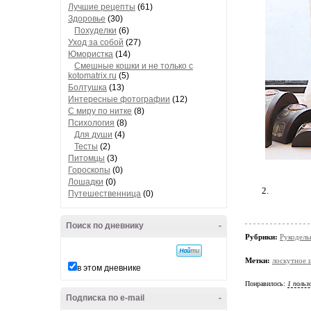
Лучшие рецепты
(61)
Здоровье
(30)
Похуделки
(6)
Уход за собой
(27)
Юмористка
(14)
Смешные кошки и не только с
kotomatrix.ru
(5)
Болтушка
(13)
Интересные фотографии
(12)
С миру по нитке
(8)
Психология
(8)
Для души
(4)
Тесты
(2)
Питомцы
(3)
Гороскопы
(0)
Лошадки
(0)
2.
Путешественница
(0)
Поиск по дневнику
-
Рубрики:
Рукодель
Метки:
лоскутное 
в этом дневнике
Понравилось:
1 польз
Подписка по e-mail
-