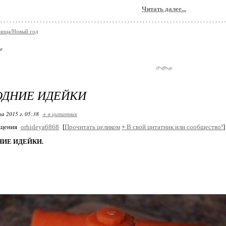
Читать далее...
ница/Новый год
ОДНИЕ ИДЕЙКИ
та 2015 г. 05:38
+ в цитатник
бщения
orhideya6868
[
Прочитать целиком
+
В свой цитатник или сообщество!
]
ИЕ ИДЕЙКИ.