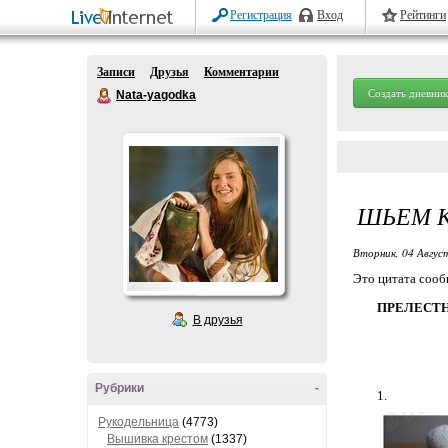
Регистрация
Вход
Рейтинги
Записи
Друзья
Комментарии
Создать дневник
Nata-yagodka
ШЬЕМ К
Вторник, 04 Авгус
Это цитата соо
ПРЕЛЕСТНЫ
В друзья
Рубрики
-
1.
Рукодельница
(4773)
Вышивка крестом
(1337)