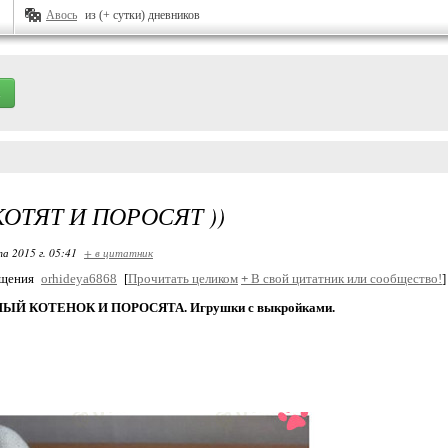
Авось
из (+ сутки) дневников
ОТЯТ И ПОРОСЯТ ))
та 2015 г. 05:41
+ в цитатник
бщения
orhideya6868
[
Прочитать целиком
+
В свой цитатник или сообщество!
]
Й КОТЕНОК И ПОРОСЯТА. Игрушки с выкройками.