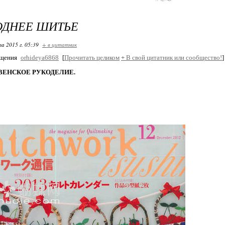
ОДНЕЕ ШИТЬЕ
та 2015 г. 05:39
+ в цитатник
бщения
orhideya6868
[
Прочитать целиком
+
В свой цитатник или сообщество!
]
ЕНСКОЕ РУКОДЕЛИЕ.