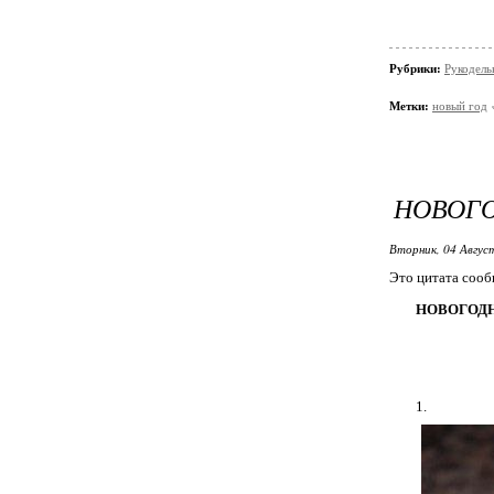
Рубрики:
Рукодель
Метки:
новый год
НОВОГ
Вторник, 04 Авгус
Это цитата соо
НОВОГОДН
1.