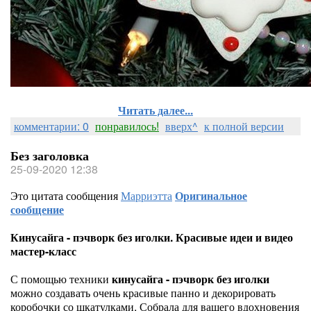
Читать далее...
комментарии: 0
понравилось!
вверх^
к полной версии
Без заголовка
25-09-2020 12:38
Это цитата сообщения
Марриэтта
Оригинальное
сообщение
Кинусайга - пэчворк без иголки. Красивые идеи и видео
мастер-класс
С помощью техники
кинусайга - пэчворк без иголки
можно создавать очень красивые панно и декорировать
коробочки со шкатулками. Собрала для вашего вдохновения