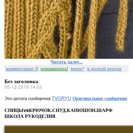
Читать далее...
комментарии: 0
понравилось!
вверх^
к полной версии
Без заголовка
05-12-2019 14:03
Это цитата сообщения
TVORYU
Оригинальное сообщение
СПИЦЫvsКРЮЧОК.СНУД.КАПЮШОН.ШАРФ
ШКОЛА РУКОДЕЛИЯ