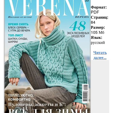
Формат:
PDF
Страниц:
84
Размер:
105 Мб
Язык:
русский
Читать
далее...