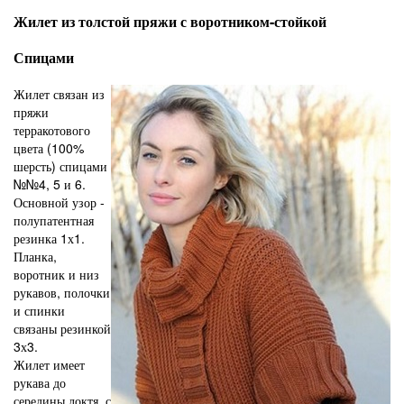
Жилет из толстой пряжи с воротником-стойкой
Спицами
Жилет связан из
пряжи
терракотового
цвета (100%
шерсть) спицами
№№4, 5 и 6.
Основной узор -
полупатентная
резинка 1х1.
Планка,
воротник и низ
рукавов, полочки
и спинки
связаны резинкой
3х3.
Жилет имеет
рукава до
середины локтя, с