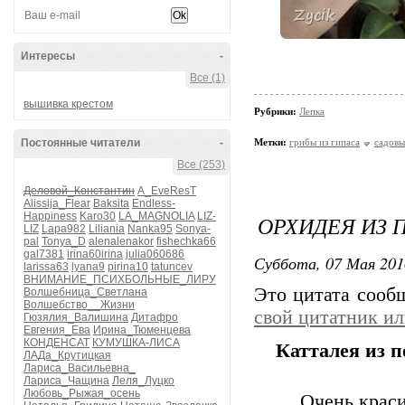
Интересы
-
Все (1)
вышивка крестом
Рубрики:
Лепка
Постоянные читатели
-
Метки:
грибы из гипаса
садовы
Все (253)
Деловой_Константин
A_EveResT
Alissija_Flear
Baksita
Endless-
Happiness
Karo30
LA_MAGNOLIA
LIZ-
ОРХИДЕЯ ИЗ
LIZ
Lapa982
Liliania
Nanka95
Sonya-
pal
Tonya_D
alenalenakor
fishechka66
gal7381
irina60irina
julia060686
Суббота, 07 Мая 201
larissa63
lyana9
pirina10
tatuncev
ВНИМАНИЕ_ПСИХБОЛЬНЫЕ_ЛИРУ
Это цитата соо
Волшебница_Светлана
Волшебство__Жизни
свой цитатник и
Гюзялия_Валишина
Дитафро
Евгения_Ева
Ирина_Тюменцева
КОНДЕНСАТ
КУМУШКА-ЛИСА
Катталея из 
ЛАДа_Крутицкая
Лариса_Васильевна_
Лариса_Чащина
Леля_Луцко
Любовь_Рыжая_осень
Очень краси