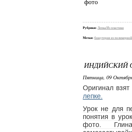
Рубрики:
Лепка/Из пластики
Метки:
бижутерия из полимерной
ИНДИЙСКИЙ С
Пятница, 09 Октября
Оригинал взят
лепке.
Урок не для п
понятия в уро
фото. Глин