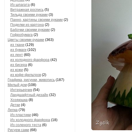
Из шпагата
(6)
Витражная роспись
(5)
Тильда своими руками
(3)
Панно, картины своими руками
(2)
Поделки из картона
(2)
Бабочки своими руками
(2)
Гофробумага
(2)
Цветы своими руками
(363)
из ткани
(129)
из бумаги
(102)
из лент
(60)
из холодного фарфора
(42)
из бисера
(6)
из кожи
(5)
из кофе-фильтров
(2)
Графика, рисунки, живопись
(187)
Милый дом
(108)
Интерьерчик
(54)
Ландшафтный дизайн
(32)
Хозяюшка
(8)
Детки
(4)
Лепка
(79)
Из пластики
(46)
Из холодного фарфора
(18)
Из соленого теста
(6)
Рисуем сами
(68)