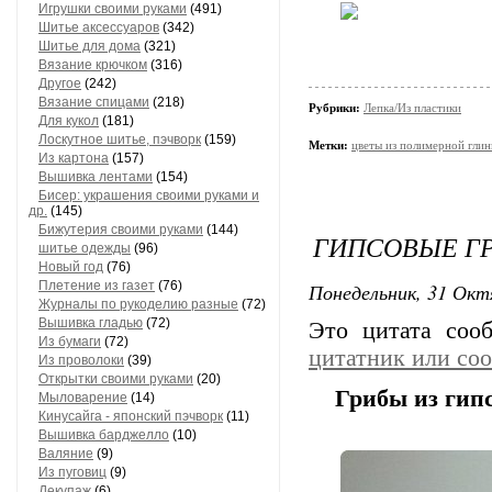
Игрушки своими руками
(491)
Шитье аксессуаров
(342)
Шитье для дома
(321)
Вязание крючком
(316)
Другое
(242)
Вязание спицами
(218)
Рубрики:
Лепка/Из пластики
Для кукол
(181)
Лоскутное шитье, пэчворк
(159)
Метки:
цветы из полимерной гли
Из картона
(157)
Вышивка лентами
(154)
Бисер: украшения своими руками и
др.
(145)
Бижутерия своими руками
(144)
ГИПСОВЫЕ ГР
шитье одежды
(96)
Новый год
(76)
Плетение из газет
(76)
Понедельник, 31 Окт
Журналы по рукоделию разные
(72)
Вышивка гладью
(72)
Это цитата со
Из бумаги
(72)
цитатник или со
Из проволоки
(39)
Открытки своими руками
(20)
Грибы из гипс
Мыловарение
(14)
Кинусайга - японский пэчворк
(11)
Вышивка барджелло
(10)
Валяние
(9)
Из пуговиц
(9)
Декупаж
(6)