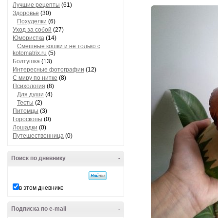
Лучшие рецепты
(61)
Здоровье
(30)
Похуделки
(6)
Уход за собой
(27)
Юмористка
(14)
Смешные кошки и не только с
kotomatrix.ru
(5)
Болтушка
(13)
Интересные фотографии
(12)
С миру по нитке
(8)
Психология
(8)
Для души
(4)
Тесты
(2)
Питомцы
(3)
Гороскопы
(0)
Лошадки
(0)
Путешественница
(0)
Поиск по дневнику
-
в этом дневнике
Подписка по e-mail
-