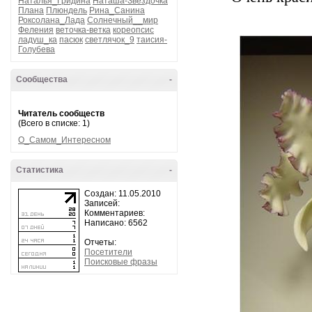
Наталья_Гридина
Наташа-Звездочка
Плана
Плюндель
Рина_Санина
Роксолана_Лада
Солнечный__мир
Феления
веточка-ветка
кореопсис
ладуш_ка
пасюк
светлячок_9
таисия-
Голубева
Сообщества
-
Читатель сообществ
(Всего в списке: 1)
О_Самом_Интересном
Статистика
-
Создан: 11.05.2010
Записей:
Комментариев:
Написано: 6562
Отчеты:
Посетители
Поисковые фразы