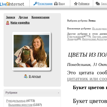
Регистрация
Вход
Рейтинги
Авос
Записи
Друзья
Комментарии
Выбрана рубрика
Лепка
.
Nata-yagodka
Вложенные рубрики:
Из холодног
Другие рубрики в этом дневн
Рукодельница
(4773),
Рисуем сам
Лошадки
(0),
Интересные фотогра
ЦВЕТЫ ИЗ ПО
Понедельник, 31 Окт
Это цитата со
В друзья
цитатник или со
Букет цветов
Рубрики
-
Букет цвето
Рукодельница
(4773)
Вышивка крестом
(1337)