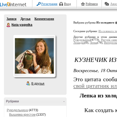
Регистрация
Вход
Рейтинги
Авос
Записи
Друзья
Комментарии
Выбрана рубрика
Из холодного 
Nata-yagodka
Соседние рубрики:
Из соленого т
Другие рубрики в этом дневн
Рукодельница
(4773),
Рисуем сам
Лошадки
(0),
Лепка
(79),
Интересн
КУЗНЕЧИК ИЗ
Воскресенье, 18 Октя
Это цитата соо
В друзья
свой цитатник и
Лепка из хол
Рубрики
-
Как создать 
Рукодельница
(4773)
Вышивка крестом
(1337)