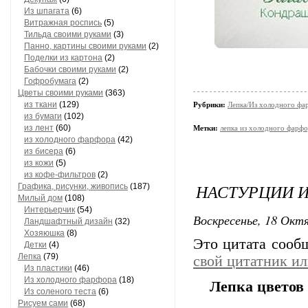
Из шпагата
(6)
Витражная роспись
(5)
Тильда своими руками
(3)
Панно, картины своими руками
(2)
Поделки из картона
(2)
Бабочки своими руками
(2)
Гофробумага
(2)
Цветы своими руками
(363)
из ткани
(129)
Рубрики:
Лепка/Из холодного фа
из бумаги
(102)
из лент
(60)
Метки:
лепка из холодного фарф
из холодного фарфора
(42)
из бисера
(6)
из кожи
(5)
из кофе-фильтров
(2)
НАСТУРЦИИ И
Графика, рисунки, живопись
(187)
Милый дом
(108)
Интерьерчик
(54)
Воскресенье, 18 Октя
Ландшафтный дизайн
(32)
Хозяюшка
(8)
Это цитата соо
Детки
(4)
Лепка
(79)
свой цитатник и
Из пластики
(46)
Из холодного фарфора
(18)
Лепка цветов
Из соленого теста
(6)
Рисуем сами
(68)