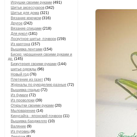
Игрушки своими руками
(491)
Шитье аксессуаров
(342)
Шитье для дома
(321)
Вязание крючком
(316)
Другое
(242)
Вязание спицами
(218)
Для кукол
(181)
Лоскутное шитье, пэчворк
(159)
Из картона
(157)
Вышивка лентами
(154)
Бисер: украшения своими руками и
др.
(145)
Бижутерия своими руками
(144)
шитье одежды
(96)
Новый год
(76)
Плетение из газет
(76)
Журналы по рукоделию разные
(72)
Вышивка гладью
(72)
Из бумаги
(72)
Из проволоки
(39)
Открытки своими руками
(20)
Мыловарение
(14)
Кинусайга - японский пэчворк
(11)
Вышивка барджелло
(10)
Валяние
(9)
Из пуговиц
(9)
Декупаж
(6)