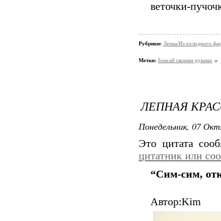
веточки-пучоч
Рубрики:
Лепка/Из холодного фа
Метки:
бонсай своими руками
ЛЕПНАЯ КРАС
Понедельник, 07 Окт
Это цитата соо
цитатник или со
“Сим-сим, отк
Автор:Kim