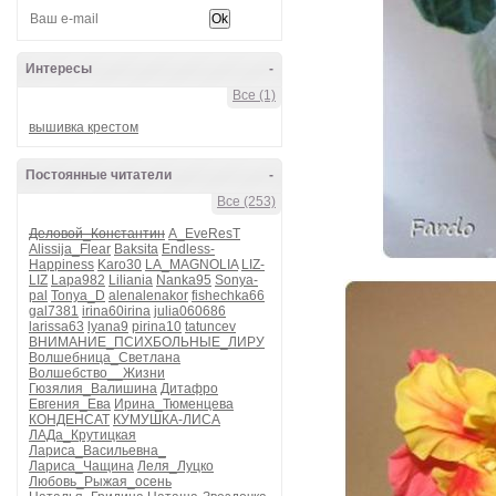
Интересы
-
Все (1)
вышивка крестом
Постоянные читатели
-
Все (253)
Деловой_Константин
A_EveResT
Alissija_Flear
Baksita
Endless-
Happiness
Karo30
LA_MAGNOLIA
LIZ-
LIZ
Lapa982
Liliania
Nanka95
Sonya-
pal
Tonya_D
alenalenakor
fishechka66
gal7381
irina60irina
julia060686
larissa63
lyana9
pirina10
tatuncev
ВНИМАНИЕ_ПСИХБОЛЬНЫЕ_ЛИРУ
Волшебница_Светлана
Волшебство__Жизни
Гюзялия_Валишина
Дитафро
Евгения_Ева
Ирина_Тюменцева
КОНДЕНСАТ
КУМУШКА-ЛИСА
ЛАДа_Крутицкая
Лариса_Васильевна_
Лариса_Чащина
Леля_Луцко
Любовь_Рыжая_осень