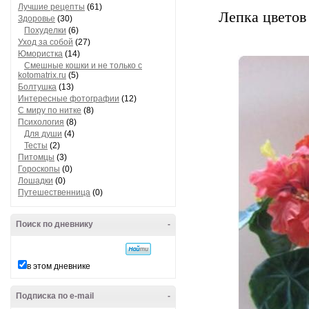
Лучшие рецепты
(61)
Лепка цветов
Здоровье
(30)
Похуделки
(6)
Уход за собой
(27)
Юмористка
(14)
Смешные кошки и не только с
kotomatrix.ru
(5)
Болтушка
(13)
Интересные фотографии
(12)
С миру по нитке
(8)
Психология
(8)
Для души
(4)
Тесты
(2)
Питомцы
(3)
Гороскопы
(0)
Лошадки
(0)
Путешественница
(0)
Поиск по дневнику
-
в этом дневнике
Подписка по e-mail
-