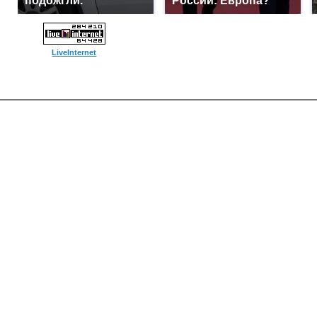
подожгли.
России: Европа?
LiveInternet