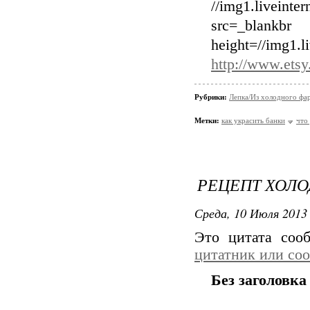
//img1.liveinte
src=
height=//img1.l
http://www.etsy
Рубрики:
Лепка/Из холодного фа
Метки:
как украсить банки
что
РЕЦЕПТ ХОЛО
Среда, 10 Июля 2013 
Это цитата со
цитатник или со
Без заголовка