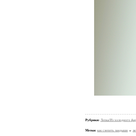
Рубрики:
Лепка/Из холодного фа
Метки:
как слепить ландыши
ле