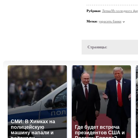
Рубрики:
Лепка/Из холодного фа
Метки:
украсить банки
Страницы:
СМИ: В Химках на
полицейскую
Где будет встреча
машину напали и
президентов США и