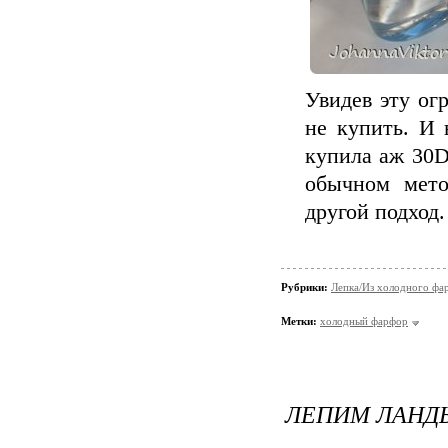
Увидев эту ог
не купить. И 
купила аж 30D 
обычном мето
другой подход.
Рубрики:
Лепка/Из холодного фа
Метки:
холодный фарфор
ЛЕПИМ ЛАН