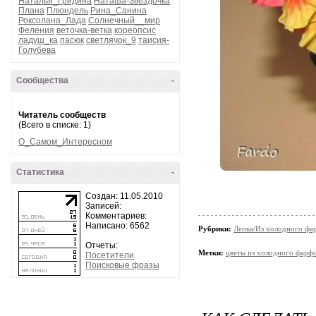
Наталья_Гридина
Наташа-Звездочка
Плана
Плюндель
Рина_Санина
Роксолана_Лада
Солнечный__мир
Феления
веточка-ветка
кореопсис
ладуш_ка
пасюк
светлячок_9
таисия-
Голубева
Сообщества
-
Читатель сообществ
(Всего в списке: 1)
О_Самом_Интересном
Статистика
-
Создан: 11.05.2010
Записей:
Комментариев:
Написано: 6562
Рубрики:
Лепка/Из холодного фа
Отчеты:
Метки:
цветы из холодного фарф
Посетители
Поисковые фразы