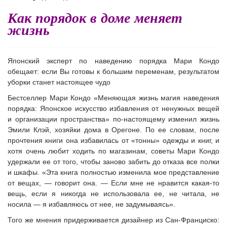
Как порядок в доме меняет
жизнь
Японский эксперт по наведению порядка Мари Кондо
обещает: если Вы готовы к большим переменам, результатом
уборки станет настоящее чудо
Бестселлер Мари Кондо
«Меняющая жизнь магия наве
дения
порядка: Японское искусство избавления от ненужных вещей
и организации пространства»
по-настоящему изменил жизнь
Эмили Клэй, хозяйки дома в Орегоне. По ее словам, после
прочтения книги она избавилась от «тонны» одежды и книг, и
хотя очень любит ходить по магазинам, советы Мари Кондо
удержали ее от того, чтобы заново забить до отказа все полки
и шкафы. «Эта книга полностью изменила мое представление
от вещах, — говорит она. — Если мне не нравится какая-то
вещь, если я никогда не использовала ее, не читала, не
носила — я избавляюсь от нее, не задумываясь».
Того же мнения придерживается дизайнер из Сан-Франциско: