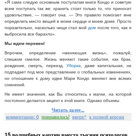
«Я сама следую основным постулатам книги Кондо и советую
всем поступать так же: хранить стоит только то, что приносит
удовольствие, — говорит она. — Это правило помогает мне
определить место вещей в моем сердце и моем доме. Просто
поразительно, насколько чище стал мой
дом
после того, как я
выбросила все барахло».
Мы ждем перемен!
Впрочем, определение «меняющая жизнь», пожалуй,
слишком смелое. Жизнь меняют такие события, как брак,
рождение, смерть, переезд.
Уборка
, даже капитальная, не
подпадает под мое представление о глобальных изменениях,
но отношение к дому идеи Мари Кондо меняют вне всяких
сомнений.
Не имеет значения, как Вы относитесь к магии, на которой
постоянно делается акцент к этой книге. Однако объемы
Читать далее...
комментарии: 0
понравилось!
вверх^
к полной версии
15 волшебных картин вместо тысячи психологов