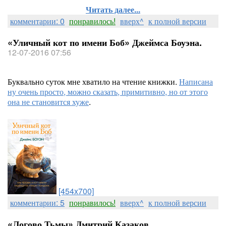
Читать далее...
комментарии: 0
понравилось!
вверх^
к полной версии
«Уличный кот по имени Боб» Джеймса Боуэна.
12-07-2016 07:56
Буквально суток мне хватило на чтение книжки.
Написана
ну очень просто, можно сказать, примитивно, но от этого
она не становится хуже
.
[454x700]
комментарии: 5
понравилось!
вверх^
к полной версии
«Логово Тьмы» Дмитрий Казаков.