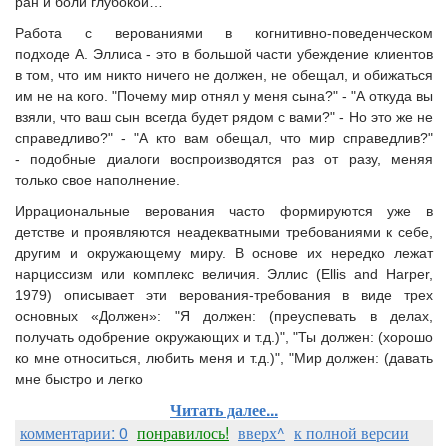
ран и боли глубокой…
Работа с верованиями в когнитивно-поведенческом
подходе А. Эллиса - это в большой части убеждение клиентов
в том, что им никто ничего не должен, не обещал, и обижаться
им не на кого. "Почему мир отнял у меня сына?" - "А откуда вы
взяли, что ваш сын всегда будет рядом с вами?" - Но это же не
справедливо?" - "А кто вам обещал, что мир справедлив?"
- подобные диалоги воспроизводятся раз от разу, меняя
только свое наполнение.
Иррациональные верования часто формируются уже в
детстве и проявляются неадекватными требованиями к себе,
другим и окружающему миру. В основе их нередко лежат
нарциссизм или комплекс величия. Эллис (Ellis and Harper,
1979) описывает эти верования-требования в виде трех
основных «Должен»: "Я должен: (преуспевать в делах,
получать одобрение окружающих и т.д.)", "Ты должен: (хорошо
ко мне относиться, любить меня и т.д.)", "Мир должен: (давать
мне быстро и легко
Читать далее...
комментарии: 0
понравилось!
вверх^
к полной версии