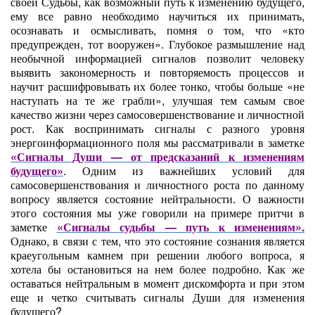
своей Судьбы, как возможный путь к изменению будущего,
ему все равно необходимо научиться их принимать,
осознавать и осмысливать, помня о том, что «кто
предупрежден, тот вооружен». Глубокое размышление над
необычной информацией сигналов позволит человеку
выявить закономерность и повторяемость процессов и
научит расшифровывать их более тонко, чтобы больше «не
наступать на те же грабли», улучшая тем самым свое
качество жизни через самосовершенствование и личностной
рост. Как воспринимать сигналы с разного уровня
энергоинформационного поля мы рассматривали в заметке
«
Сигналы Души — от предсказаний к изменениям
будущего
»
. Одним из важнейших условий для
самосовершенствования и личностного роста по данному
вопросу является состояние нейтральности. О важности
этого состояния мы уже говорили на примере притчи в
заметке
«
Сигналы судьбы — путь к изменениям
».
Однако, в связи с тем, что это состояние сознания является
краеугольным камнем при решении любого вопроса, я
хотела бы остановиться на нем более подробно. Как же
оставаться нейтральным в момент дискомфорта и при этом
еще и четко считывать сигналы Души для изменения
будущего?