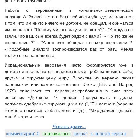
ран и боли глубокой…
Работа с верованиями в когнитивно-поведенческом
подходе А. Эллиса - это в большой части убеждение клиентов
в том, что им никто ничего не должен, не обещал, и обижаться
им не на кого. "Почему мир отнял у меня сына?" - "А откуда вы
взяли, что ваш сын всегда будет рядом с вами?" - Но это же не
справедливо?" - "А кто вам обещал, что мир справедлив?"
- подобные диалоги воспроизводятся раз от разу, меняя
только свое наполнение.
Иррациональные верования часто формируются уже в
детстве и проявляются неадекватными требованиями к себе,
другим и окружающему миру. В основе их нередко лежат
нарциссизм или комплекс величия. Эллис (Ellis and Harper,
1979) описывает эти верования-требования в виде трех
основных «Должен»: "Я должен: (преуспевать в делах,
получать одобрение окружающих и т.д.)", "Ты должен: (хорошо
ко мне относиться, любить меня и т.д.)", "Мир должен: (давать
мне быстро и легко
Читать далее...
комментарии: 0
понравилось!
вверх^
к полной версии