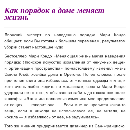
Как порядок в доме меняет
жизнь
Японский эксперт по наведению порядка Мари Кондо
обещает: если Вы готовы к большим переменам, результатом
уборки станет настоящее чудо
Бестселлер Мари Кондо
«Меняющая жизнь магия наве
дения
порядка: Японское искусство избавления от ненужных вещей
и организации пространства»
по-настоящему изменил жизнь
Эмили Клэй, хозяйки дома в Орегоне. По ее словам, после
прочтения книги она избавилась от «тонны» одежды и книг, и
хотя очень любит ходить по магазинам, советы Мари Кондо
удержали ее от того, чтобы заново забить до отказа все полки
и шкафы. «Эта книга полностью изменила мое представление
от вещах, — говорит она. — Если мне не нравится какая-то
вещь, если я никогда не использовала ее, не читала, не
носила — я избавляюсь от нее, не задумываясь».
Того же мнения придерживается дизайнер из Сан-Франциско: