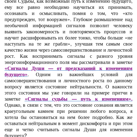
своей Судьбы, как возможный путь к изменению будущего,
ему все равно необходимо научиться их принимать,
осознавать и осмысливать, помня о том, что «кто
предупрежден, тот вооружен». Глубокое размышление над
необычной информацией сигналов позволит человеку
выявить закономерность и повторяемость процессов и
научит расшифровывать их более тонко, чтобы больше «не
наступать на те же грабли», улучшая тем самым свое
качество жизни через самосовершенствование и личностной
рост. Как воспринимать сигналы с разного уровня
энергоинформационного поля мы рассматривали в заметке
«
Сигналы Души — от предсказаний к изменениям
будущего
»
. Одним из важнейших условий для
самосовершенствования и личностного роста по данному
вопросу является состояние нейтральности. О важности
этого состояния мы уже говорили на примере притчи в
заметке
«
Сигналы судьбы — путь к изменениям
».
Однако, в связи с тем, что это состояние сознания является
краеугольным камнем при решении любого вопроса, я
хотела бы остановиться на нем более подробно. Как же
оставаться нейтральным в момент дискомфорта и при этом
еще и четко считывать сигналы Души для изменения
будущего?