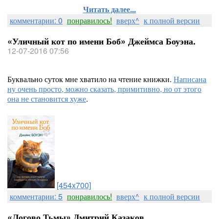
Читать далее...
комментарии: 0
понравилось!
вверх^
к полной версии
«Уличный кот по имени Боб» Джеймса Боуэна.
12-07-2016 07:56
Буквально суток мне хватило на чтение книжки.
Написана
ну очень просто, можно сказать, примитивно, но от этого
она не становится хуже
.
[454x700]
комментарии: 5
понравилось!
вверх^
к полной версии
«Логово Тьмы» Дмитрий Казаков.