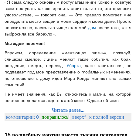
«Я сама следую основным постулатам книги Кондо и советую
всем поступать так же: хранить стоит только то, что приносит
удовольствие, — говорит она. — Это правило помогает мне
определить место вещей в моем сердце и моем доме. Просто
поразительно, насколько чище стал мой
дом
после того, как я
выбросила все барахло».
Мы ждем перемен!
Впрочем, определение «меняющая жизнь», пожалуй,
слишком смелое. Жизнь меняют такие события, как брак,
рождение, смерть, переезд.
Уборка
, даже капитальная, не
подпадает под мое представление о глобальных изменениях,
но отношение к дому идеи Мари Кондо меняют вне всяких
сомнений.
Не имеет значения, как Вы относитесь к магии, на которой
постоянно делается акцент к этой книге. Однако объемы
Читать далее...
комментарии: 0
понравилось!
вверх^
к полной версии
15 волшебных картин вместо тысячи психологов