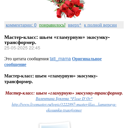
комментарии: 0
понравилось!
вверх^
к полной версии
Мастер-класс: шьем «гламурную» экосумку-
трансформер.
25-05-2025 22:45
Это цитата сообщения
tati_mama
Оригинальное
сообщение
Мастер-класс: шьем «гламурную» экосумку-
трансформер.
Мастер-класс: шьем «гламурную» экосумку-трансформер.
Валентина Букеева *Fleur D`Or*
http://www.livemaster.ru/topic/1222897-master-klas...lamurnuyu-
ekosumku-transformer