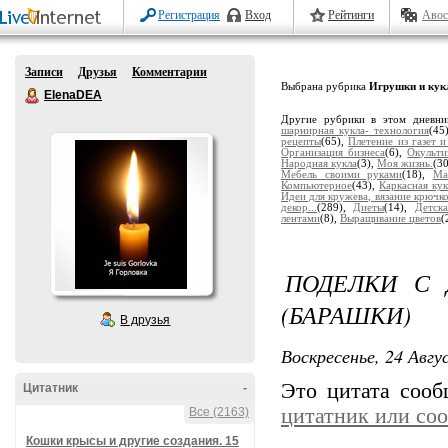
Регистрация
Вход
Рейтинги
Авос
Записи
Друзья
Комментарии
Выбрана рубрика
Игрушки и кук
ElenaDEA
Другие рубрики в этом дневн
шарнирная кукла- технология
(45
рецепты
(65),
Плетение из газет 
Организация бизнеса
(6),
Окульти
Народная кукла
(3),
Моя жизнь.
(3
Мебель своими руками
(18),
Ма
Компьютерное
(43),
Каркасная кук
Идеи для кружева, вязание крючк
декор...
(289),
Диеты
(14),
Детск
лентами
(8),
Выращивание цветов
(
ПОДЕЛКИ С 
(БАРАШКИ)
В друзья
Воскресенье, 24 Авгу
Это цитата соо
Цитатник
-
цитатник или со
Все (2163)
Кошки крысы и другие создания. 15