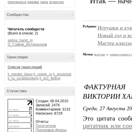
Итак — нач
пирожница
ржевка
чара
эглантин
Сообщества
-
Рубрики:
Игрушки и кук
Читатель сообществ
(Всего в списке: 2)
Новый год и в
selina_hand_m
Мастер классы
О_Самом_Интересном
Метки:
козочка
символ нового 
Трансляции
-
Список трансляций
lj_master_klass
lj_voilok_ru
lj_woolclub
lj_ru_scrapbooking
lj_pro_felting
ФАКТУРНАЯ
Статистика
-
ВИКТОРИИ Х
Создан: 06.04.2010
Записей: 2476
Среда, 27 Августа 20
Комментариев: 3132
Написано: 8729
Это цитата соо
Отчеты:
цитатник или со
Посетители
Поисковые фразы