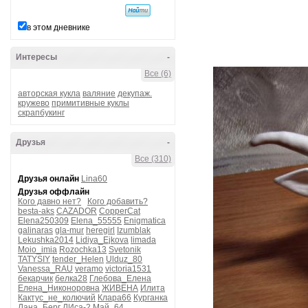
в этом дневнике
Интересы
-
Все (6)
авторская кукла
валяние
декупаж.
кружево
примитивные куклы
скрапбукинг
Друзья
-
Все (310)
Друзья онлайн
Lina60
Друзья оффлайн
Кого давно нет?
Кого добавить?
besta-aks
CAZADOR
CopperCat
Elena250309
Elena_55555
Enigmatica
galinaras
gla-mur
heregirl
Izumblak
Lekushka2014
Lidiya_Ejkova
limada
Moio_imia
Rozochka13
Svetonik
TATYSIY
tender_Helen
Ulduz_80
Vanessa_RAU
veramo
victoria1531
бекарчик
белка28
Глебова_Елена
Елена_Никоноровна
ЖИВЕНА
Илита
Кактус_не_колючий
Клара66
Курганка
Лана_Берг
ЛИса-2
Май_64