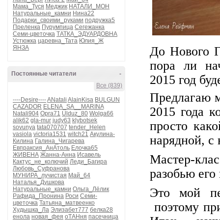
Мама_Туся
Меджик
НАТАЛИ_МОН
Натуральные_камни
Нина22
Подарки_своими_руками
подружка5
Преленка
Пурумпица
Сегежанка
Семи-цветочка
ТАТКА_ЭДУАРДОВНА
Устюжка
царевна_Тата
Юлия_Ж
ЯНЗА
До Нового Г
пора ли на
Постоянные читатели
-
2015 год бу
Все (839)
Предлагаю м
----Desire----
ANatali
AlainKisa
BULGUN
CAZADOR
ELENA_SA__MARINA
2015 года к
Natali904
Opra71
Ulduz_80
Wolga66
alik62
gla-mur
judy63
klybotsek
просто како
sovunya
tata070707
tender_Helen
vasiola
victoria1531
witch21
Акулина-
нарядной, с
Килина
Галина_Чигарева
Евпраксия_АнАтоль
Елочка65
ЖИВЕНА
Жанна-Анна
Исавель
Мастер-кла
Кактус_не_колючий
Леди_Багира
Любовь_Суфранова
разобью его 
МУНИРА_лучистая
Май_64
Наталья_Душкова
Натуральные_камни
Ольга_Лёлик
Это мой пе
Рафида_Пронина
Роси
Семи-
цветочка
Татьяна_матвеенко
поэтому при
Худышка_Ла
Элизабет777
белка28
енола
новая_фея
оТАНня
пасечница