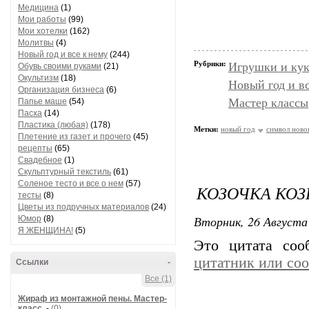
Медицина
(1)
Мои работы
(99)
Мои хотелки
(162)
Молитвы
(4)
Новый год и все к нему
(244)
Рубрики:
Игрушки и кук
Обувь своими руками
(21)
Окультизм
(18)
Новый год и в
Организация бизнеса
(6)
Мастер классы
Папье маше
(54)
Пасха
(14)
Пластика (любая)
(178)
Метки:
новый год
символ ново
Плетение из газет и прочего
(45)
рецепты
(65)
Свадебное
(1)
Скульптурный текстиль
(61)
Соленое тесто и все о нем
(57)
КОЗОЧКА КОЗ
тесты
(8)
Цветы из подручных материалов
(24)
Вторник, 26 Августа 
Юмор
(8)
Я ЖЕНЩИНА!
(5)
Это цитата со
цитатник или со
Ссылки
-
Все (1)
Жираф из монтажной пены. Мастер-
класс.
-
(0)