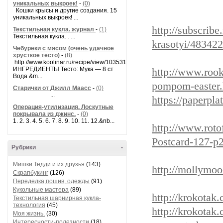
уникальных выкроек!
-
(0)
Кошки крысы и другие создания. 15
уникальных выкроек! ...
http://subscribe
Текстильная кукла. журнал
-
(1)
Текстильная кукла. . ...
krasotyi/483422
Чебуреки с мясом (очень удачное
хрусткое тесто)
-
(8)
http://www.koolinar.ru/recipe/view/103531
ИНГРЕДИЕНТЫ Тесто: Мука — 8 ст
http://www.roo
Вода &m...
pompom-easter.
Старички от Джилл Маасс
-
(0)
...
https://paperpl
Операция-утилизация. Лоскутные
покрывала из джинс.
-
(0)
1. 2. 3. 4. 5. 6. 7. 8. 9. 10. 11. 12.&nb...
http://www.roto
Postcard-127-p
Рубрики
-
Мишки Тедди и их друзья
(143)
http://mollymoo
Скрапбукинг
(126)
Переделка,пошив, одежды
(91)
Кукольные мастера
(89)
http://krokotak
Текстильная шарнирная кукла-
технология
(45)
http://krokotak
Моя жизнь.
(30)
Интересности-полезности
(18)