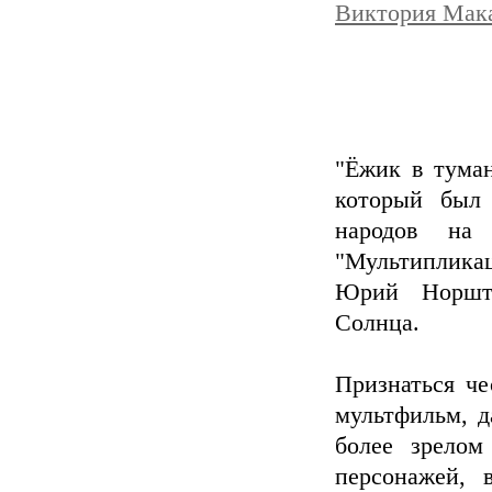
Виктория Мака
"Ёжик в тума
который был
народов на
"Мультиплика
Юрий Норште
Солнца.
Признаться че
мультфильм, д
более зрелом
персонажей, 