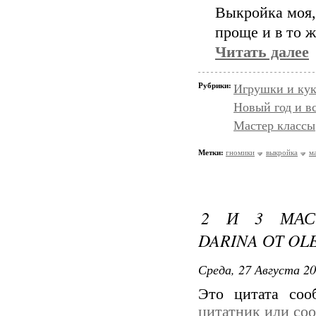
Выкройка моя, 
проще и в то ж
Читать далее
Рубрики:
Игрушки и кук
Новый год и в
Мастер классы
Метки:
гномики
выкройка
м
2 И 3 МАС
DARINA ОТ OL
Среда, 27 Августа 20
Это цитата со
цитатник или со