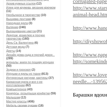
corrugated-pape
Архив нужных ссылок
(12)
http://www.star
Идеи для кружева, вязание крючком
(11)
animal-head.ht
Необычное в творчестве
(10)
Вышивка лентами
(8)
Народная кукла
(3)
http://www.hand
Валяние
(246)
Выращивание цветов
(21)
Декупаж, кракелюр и прочее
творчество
(160)
http://diyshowo
День Св. Валентина
(6)
Детская мода
(7)
Диеты
(14)
http://www.pape
Дизайн дома,сада и прочий декор...
(289)
http://somekind
журналы, книги по пошиву игрушек
(50)
Зодиак и гороскоп
(2)
http://www.love
Игрушки и куклы из ткани
(813)
Интересные рисунки, картины
(37)
needle...-1395
Каркасная кукла и все о ее
изготовлении
(62)
Компьютерное
(43)
Конкурсы, розыгрыши,конфетки
(59)
Барашки вдохн
Малышам
(12)
Мастер классы
(406)
Мебель своими руками
(18)