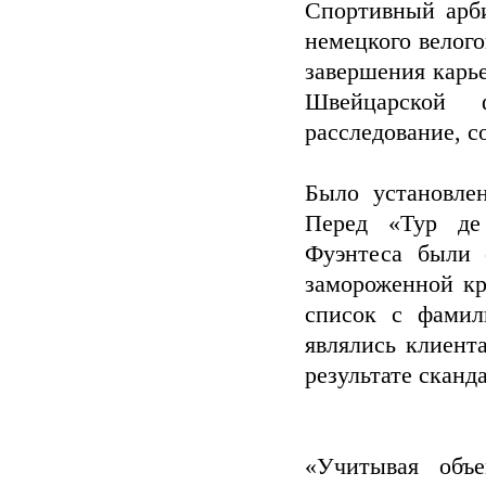
Спортивный арби
немецкого велого
завершения карь
Швейцарской ф
расследование, с
Было установле
Перед «Тур де
Фуэнтеса были 
замороженной кр
список с фамил
являлись клиент
результате сканд
«Учитывая объе