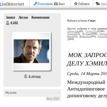
Регистрация
Вход
Рейтинги
Авос
Записи
Друзья
Комментарии
Выбрана рубрика
Спорт
.
d 102
Другие рубрики в этом дневни
статистика
(6),
Сочи-2014
(106),
Джонс
(12),
Музыка
(436),
Миров
Варис
(3),
Живопись
(95),
Евгени
А
(64)
МОК ЗАПРО
ДЕЛУ ХЭМИ
Среда, 14 Марта 201
В друзья
Международный 
Антидопингово
Музыка
-
допинговому дел
Все (459)