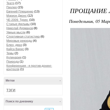
Театр
(17)
Пихлер
(15)
ПРОЩАНИЕ 
Евгений Плющенко
(13)
Мэрион Джонс
(12)
Понедельник, 05 Мар
ЧЕ-2009. Турин.
(10)
Старые фильмы
(10)
Николай Дурманов
(8)
Умные мысли
(6)
Спортивная статистика
(6)
Мировые рекорды
(4)
Блюз, джаз
(3)
Кайса Варис
(3)
Темы
(2)
Кулинария
(1)
Природа
(1)
Конференция - я против донинг-
контроля
(1)
Метки
-
тэги
Поиск по дневнику
-