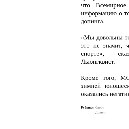
что Всемирное
информацию о то
допинга.
«Мы довольны те
это не значит,
спорте», – ск
Льюнгквист.
Кроме того, М
зимней юношеск
оказались негати
Рубрики:
Спорт
Допинг