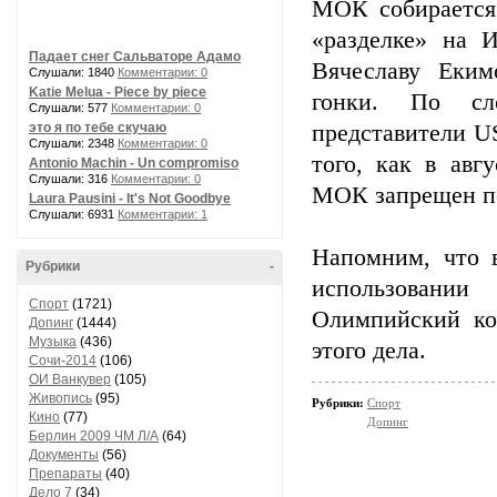
МОК собирается
«разделке» на 
Падает снег Сальваторе Адамо
Вячеславу Еким
Слушали: 1840
Комментарии: 0
Katie Melua - Piece by piece
гонки. По сл
Слушали: 577
Комментарии: 0
это я по тебе скучаю
представители U
Слушали: 2348
Комментарии: 0
того, как в авг
Antonio Machin - Un compromiso
Слушали: 316
Комментарии: 0
МОК запрещен пе
Laura Pausini - It's Not Goodbye
Слушали: 6931
Комментарии: 1
Напомним, что 
Рубрики
-
использовании
Спорт
(1721)
Олимпийский ко
Допинг
(1444)
Музыка
(436)
этого дела.
Сочи-2014
(106)
ОИ Ванкувер
(105)
Живопись
(95)
Рубрики:
Спорт
Кино
(77)
Допинг
Берлин 2009 ЧМ Л/А
(64)
Документы
(56)
Препараты
(40)
Дело 7
(34)