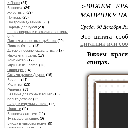
К Пасхе
(24)
>ВЯЖЕМ КР
Вышивка.
(24)
МАНИШКУ НА 
Животные.
(23)
Пэчворк.
(23)
Настройка дневника.
(21)
Среда, 30 Декабря 20
Наряды для кукол
(20)
Шали спицами и крючком.палантины
Это цитата со
(20)
Плетем из газетных трубочек.
(20)
цитатник или со
Первые блюда.
(18)
Детские песенки,сказки.стихи.
(17)
Вяжем крас
Игрушки спицами.
(17)
Компьютер.
(17)
спицах.
Игрушки из носков.
(16)
Фриформ.
(16)
Своими руками.Другое.
(16)
Бриошь
(14)
Молитвы.
(13)
Филейка.
(13)
Вязание для собак и кошек.
(13)
пальто детское
(12)
Бисер и изделия из него.
(12)
Напитки
(11)
Вышивка лентами.
(11)
Тунисское вязание.
(9)
Блюда в микроволновке.
(9)