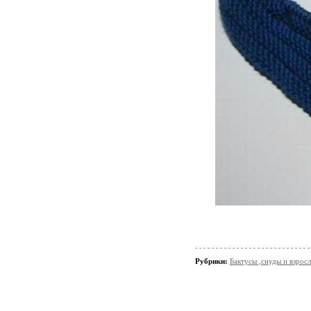
Рубрики:
Бактусы ,снуды и взро