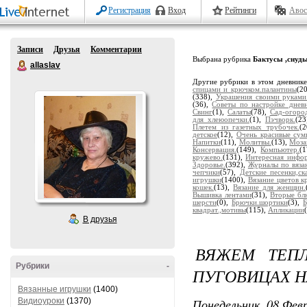
Регистрация
Вход
Рейтинги
Авос
Записи
Друзья
Комментарии
Выбрана рубрика
Бактусы ,снуд
allaslav
Другие рубрики в этом дневник
спицами и крючком.палантины
(2
(338),
Украшения своими руками
(36),
Советы по настройке дневн
Свинг
(1),
Салаты
(78),
Сад-огоро
для хлеюопечки.
(1),
Пэчворк.
(2
Плетем из газетных трубочек.
(
детское
(12),
Очень красивые сум
Напитки
(11),
Молитвы.
(13),
Моза
Консервация.
(149),
Компьютер.
(
кружево.
(131),
Интересная инфор
Здоровье.
(392),
Журналы по вяза
чепчики
(57),
Детские песенки,ска
игрушки
(1400),
Вязание цветов к
кошек.
(13),
Вязание для женщин.
Вышивка лентами
(31),
Вторые бл
шерсти
(0),
Брючки.шортики
(3),
квадрат.,мотивы
(115),
Апликации
В друзья
ВЯЖЕМ ТЕП
Рубрики
-
ПУГОВИЦАХ НА
Вязанные игрушки
(1400)
Понедельник, 08 Февр
Видиоуроки
(1370)