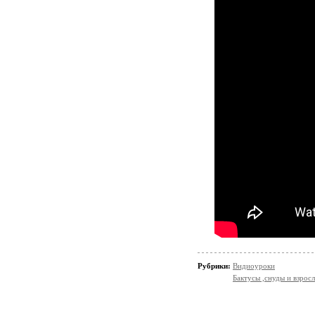
Рубрики:
Видиоуроки
Бактусы ,снуды и взро