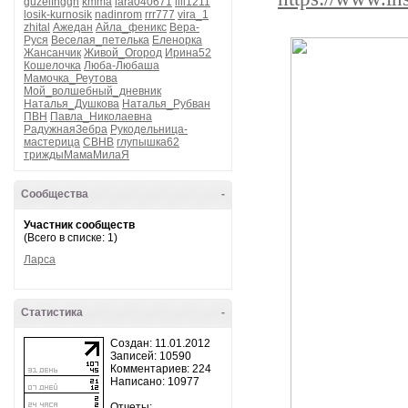
guzelfhggh
kmma
lara040671
lili1211
losik-kurnosik
nadinrom
rrr777
vira_1
zhital
Ажедан
Айла_феникс
Вера-
Руся
Веселая_петелька
Еленорка
Жансанчик
Живой_Огород
Ирина52
Кошелочка
Люба-Любаша
Мамочка_Реутова
Мой_волшебный_дневник
Наталья_Душкова
Наталья_Рубван
ПВН
Павла_Николаевна
РадужнаяЗебра
Рукодельница-
мастерица
СВНВ
глупышка62
триждыМамаМилаЯ
Сообщества
-
Участник сообществ
(Всего в списке: 1)
Ларса
Статистика
-
Создан: 11.01.2012
Записей: 10590
Комментариев: 224
Написано: 10977
Отчеты: