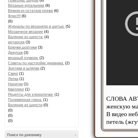
Помпоны.,шнуры
(8)
Вязаные купальники
(8)
Вяжем из остатков пряжи
(6)
Флис!!!!
(6)
(6)
Журналы по вязанипю и шитью.
(5)
Мозаичное вязание
(4)
Валяние из шерсти.
(4)
интарсия
(3)
Брючки.шортики
(3)
Декупаж
(3)
вязаный пэчворк.
(2)
Советы по настройке дневника.
(2)
Зонтики и шляпки
(2)
Свинг
(1)
Лепка
(1)
Напитки
(1)
Квиллинг
(1)
Рецепты для хлеюопечки.
(1)
СЛОВА АВТО
Полимерная глина.
(1)
Валяние из шерсти
(0)
женскую ма
(0)
В видео неб
(0)
петель (жгу
(0)
Поиск по дневнику
-