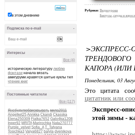
Рубрики:
Видиоуроки
в этом дневнике
Бактусы ,снуды и взро
Подписка по e-mail
-
>ЭКСПРЕСС
Интересы
-
ТРЕНДОВОГ
Все (4)
КАПОРА (ИЛИ
историческую литературу
люблю
фэнтази
начала вязать
амигуруми.нравятся шитые куклы тил
Понедельник, 03 Авгу
чтение книг
Это цитата со
Постоянные читатели
-
цитатник или со
Все (117)
Экспресс-опи
Янебудулюбвискрывать
мила2011
Angelket25
Annkka
Ckandi
Ckasska
этой зимы - 
Elena250309
Fialka7652
Galo4ka1208
Inper92
MRITA
Marirochka
Nata270777
Purple_velvet
Sofia_A
T_Tatyana
Tosichka3
Valya6827
balyla
dvenikova
https://www.i