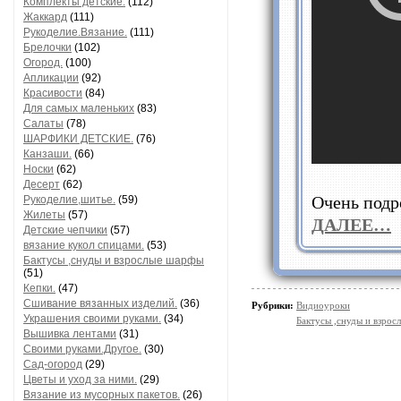
Комплекты детские.
(112)
Жаккард
(111)
Рукоделие.Вязание.
(111)
Брелочки
(102)
Огород.
(100)
Апликации
(92)
Красивости
(84)
Для самых маленьких
(83)
Салаты
(78)
ШАРФИКИ ДЕТСКИЕ.
(76)
Канзаши.
(66)
Носки
(62)
Десерт
(62)
Очень под
Рукоделие,шитье.
(59)
Жилеты
(57)
ДАЛЕЕ…
Детские чепчики
(57)
вязание кукол спицами.
(53)
Бактусы ,снуды и взрослые шарфы
(51)
Кепки.
(47)
Сшивание вязанных изделий.
(36)
Рубрики:
Видиоуроки
Украшения своими руками.
(34)
Бактусы ,снуды и взро
Вышивка лентами
(31)
Своими руками.Другое.
(30)
Сад-огород
(29)
Цветы и уход за ними.
(29)
Вязание из мусорных пакетов.
(26)