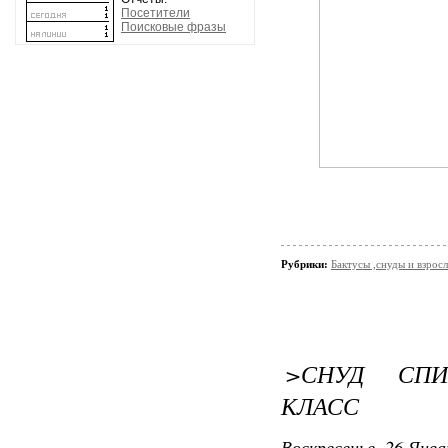
Посетители
Поисковые фразы
Рубрики:
Бактусы ,снуды и взро
>СНУД СПИ
КЛАСС
Воскресенье, 26 Янва