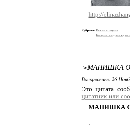
http://elinazh
Рубрики:
Вяжем спицами
Бактусы ,снуды и взро
>МАНИШКА О
Воскресенье, 26 Нояб
Это цитата со
цитатник или со
МАНИШКА О
.