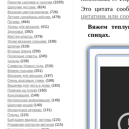
Пинетки,сапожки и тапочки
(1035)
Шапочки детские.
(824)
Это цитата со
Вязание цветов крючком.
(726)
цитатник или со
Летние сарафаны.юбочки.
(479)
Печиво.
(464)
Вяжем теплу
Узоры для вязания.
(411)
Здоровье.
(392)
спицах.
Мастер-классы.
(379)
Уроки вязания спицами.
(338)
Шляпки
(319)
Вторые блюда
(256)
Полезные советы.
(245)
тильды
(239)
Символы Нового года.
(216)
Вяжем спицами
(201)
Вязание для женщин.
(197)
Очень красивые сумки.
(189)
Вещички для уюта и дома.
(183)
Повязки на голову
(160)
Консервация.
(149)
Интересная информация.
(149)
Шапочки-кошки
(140)
Ирландское кружево.
(131)
Пледы.
(115)
Бабушкин квадрат.,мотивы
(115)
Рукавички,перчатки,митенки
(115)