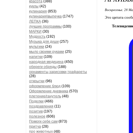
красота
(388)
куклы
(42)
Воскресенье, 28 М
кулинария
(853)
кулинария\выпечка
(1747)
Это цитата соо
ЛЕПКА
(36)
Телевидение
лучшие программы
(100)
МАРКИ
(30)
Мудрость
(192)
Музыка для души
(257)
мультики
(24)
мыло своими руками
(25)
напитки
(109)
народная медицина
(450)
обереги обряды
(188)
орнаменты,зарисовки,трафареты
(28)
открытки
(96)
оформление блюд
(109)
Оформление дневника
(570)
плетение/ганутель
(48)
Поделки
(466)
поздравления
(11)
позитив
(197)
полезное
(606)
Помоги себе сам
(873)
притча
(28)
про животных
(48)