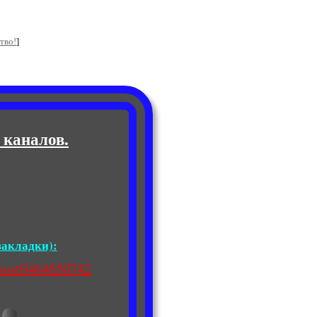
тво!
]
 каналов.
закладки):
/post0464650742