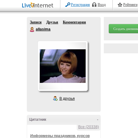
Регистрация
Вход
Рейтинги
Записи
Друзья
Комментарии
Создать дневник
allasima
В друзья
Цитатник
-
Все (20338)
Информеры праздников, курсов