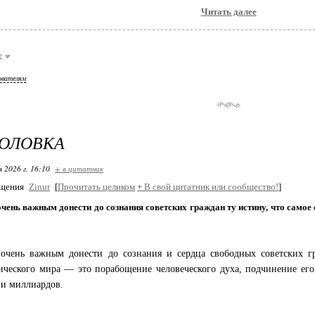
Читать далее
е
ователям
ГОЛОВКА
я 2026 г. 16:10
+ в цитатник
бщения
Zinur
[
Прочитать целиком
+
В свой цитатник или сообщество!
]
чень важным донести до сознания советских граждан ту истину, что самое
очень важным донести до сознания и сердца свободных советских гр
ического мира — это порабощение человеческого духа, подчинение его 
и миллиардов.