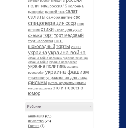
россия
россия мигранты
история
политика
россия/ 5 колонна
салат
русофобия
русский язык
салаты
сво
саморазвитие
спецоперация
ссср
ссср
стихи
стихи для души
история
торт
схемки
торт медовый
торт
торт наполеон
торты
шоколадный
узоры
украина война
украина
украина война наемники
украина беженцы
украина война
украина новороссия
украина политика
украина
украина фашизм
русофобия
упражнения для лица
упражнения
фильмы
цитаты афоризмы
цитаты
это интересно
мысли
шарлотка
юмор
Рубрики
-
анимация
(65)
искусство
(26)
Россия
(7)