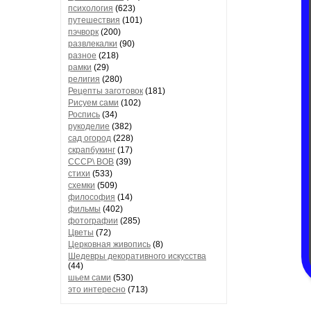
психология
(623)
путешествия
(101)
пэчворк
(200)
развлекалки
(90)
разное
(218)
рамки
(29)
религия
(280)
Рецепты заготовок
(181)
Рисуем сами
(102)
Роспись
(34)
рукоделие
(382)
сад огород
(228)
скрапбукинг
(17)
СССР\ ВОВ
(39)
стихи
(533)
схемки
(509)
философия
(14)
фильмы
(402)
фотографии
(285)
Цветы
(72)
Церковная живопись
(8)
Шедевры декоративного искусства
(44)
шьем сами
(530)
это интересно
(713)