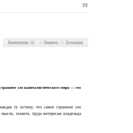
Комментарии
(
1
)
Нравится
Поделиться
 страшное зло капиталистического мира — это
аждан ту истину, что самое страшное зло
мысли, таланта, труда интересам владельца