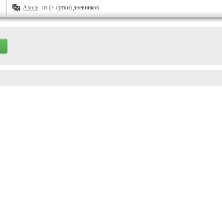
Авось
из (+ сутки) дневников