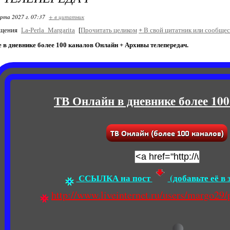
арта 2027 г. 07:37
+ в цитатник
бщения
La-Perla_Margarita
[
Прочитать целиком
+
В свой цитатник или сообщес
 в дневнике более 100 каналов Онлайн + Архивы телепередач.
ТВ Онлайн в дневнике более 100
ССЫЛКА на пост
(добавьте её в 
http://www.liveinternet.ru/users/margo29