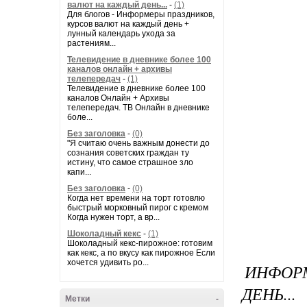
валют на каждый день...
-
(1)
Для блогов - Информеры праздников,
курсов валют на каждый день +
лунный календарь ухода за
растениям...
Телевидение в дневнике более 100
каналов онлайн + архивы
телепередач
-
(1)
Телевидение в дневнике более 100
каналов Онлайн + Архивы
телепередач. ТВ Онлайн в дневнике
боле...
Без заголовка
-
(0)
"Я считаю очень важным донести до
сознания советских граждан ту
истину, что самое страшное зло
капи...
Без заголовка
-
(0)
Когда нет времени на торт готовлю
быстрый морковный пирог с кремом
Когда нужен торт, а вр...
Шоколадный кекс
-
(1)
Шоколадный кекс-пирожное: готовим
как кекс, а по вкусу как пирожное Если
хочется удивить ро...
ИНФОР
ДЕНЬ...
Метки
-