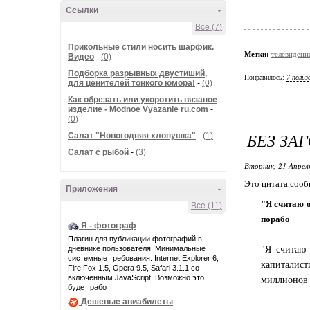
Ссылки
-
Все (7)
Прикольные стили носить шарфик.
Метки:
телевидени
Видео
-
(0)
Подборка разрывных двустиший,
Понравилось:
7 польз
для ценителей тонкого юмора!
-
(0)
Как обрезать или укоротить вязаное
изделие - Modnoe Vyazanie ru.com
-
(0)
БЕЗ ЗА
Салат "Новогодняя хлопушка"
-
(1)
Салат с рыбой
-
(3)
Вторник, 21 Апрел
Это цитата соо
Приложения
-
"Я считаю о
Все (11)
порабо
Я - фотограф
Плагин для публикации фотографий в
дневнике пользователя. Минимальные
"Я считаю 
системные требования: Internet Explorer 6,
капиталист
Fire Fox 1.5, Opera 9.5, Safari 3.1.1 со
включенным JavaScript. Возможно это
миллионов 
будет рабо
Дешевые авиабилеты