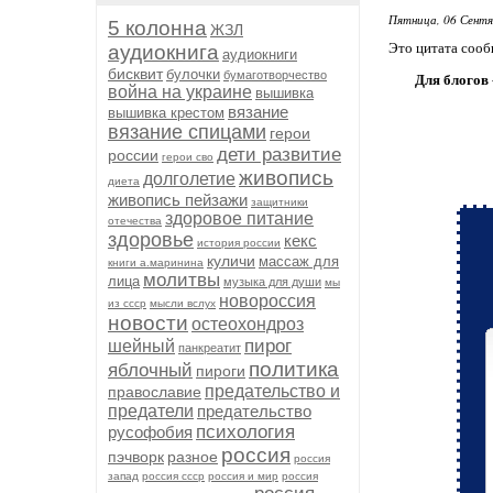
Пятница, 06 Сентя
5 колонна
ЖЗЛ
Это цитата соо
аудиокнига
аудиокниги
бисквит
булочки
бумаготворчество
Для блогов 
война на украине
вышивка
вязание
вышивка крестом
вязание спицами
герои
дети развитие
россии
герои сво
живопись
долголетие
диета
живопись пейзажи
защитники
здоровое питание
отечества
здоровье
кекс
история россии
куличи
массаж для
книги а.маринина
молитвы
лица
музыка для души
мы
новороссия
из ссср
мысли вслух
новости
остеохондроз
пирог
шейный
панкреатит
политика
яблочный
пироги
предательство и
православие
предатели
предательство
психология
русофобия
россия
пэчворк
разное
россия
запад
россия ссср
россия и мир
россия