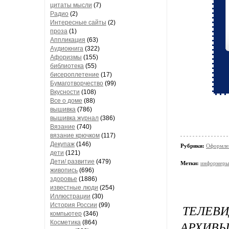
цитаты мысли
(7)
Радио
(2)
Интересные сайты
(2)
проза
(1)
Аппликация
(63)
Аудиокнига
(322)
Афоризмы
(155)
библиотека
(55)
бисероплетение
(17)
Бумаготворчество
(99)
Вкусности
(108)
Все о доме
(88)
вышивка
(786)
вышивка журнал
(386)
Вязание
(740)
вязание крючком
(117)
Декупаж
(146)
Рубрики:
Оформле
дети
(121)
Дети/ развитие
(479)
Метки:
информеры
живопись
(696)
здоровье
(1886)
известные люди
(254)
Иллюстрации
(30)
История России
(99)
ТЕЛЕВИ
компьютер
(346)
АРХИВЫ
Косметика
(864)