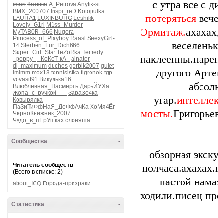
с утра все с д
imari
Катюка
A_Petrova
Anytik-st
BMX_200707
Inspi_reD
Kotopulka
потеряться
вече
LAURA1
LUXINBURG
Leshikk
Lovely_G1rl
M1ss_Murder
Эрмитаж.
ахахах
MyTAB0R_666
Nugora
Princess_of_Playboy
Raasl
SeexyGirl-
веселень
14
Sterben_Fur_Dich666
Super_Girl_Star
TeZoRka
Temedy
наклеенны.парен
_poppy_
_КоКеТ-кА_
alnater
dj_maximum
duches
gorbik2007
guiet
другого Арте
lmimm
mex13
tennisistka
tigrenok-tgp
vovasit91
Викулька16
абсол
Влюблённая_Насмерть
ДарьЙУХа
Жопа_с_ручкой___
Зара3о4ка
угар.
интеллек
Ковырялка
ПаЗиТиФфНаЯ_ДеФфАчКа
ХоМя4Ёг
мосты.
Григорье
ЧерноКнижник_2007
Чудо_в_пЁрУшках
слоняша
Сообщества
-
обзорная экск
Читатель сообществ
полчаса.ахахах
(Всего в списке: 2)
пастой нама
about_ICQ
Города-призраки
ходили.писец пр
Статистика
-