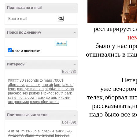
Подписка по e-mail
-
реставрируетс
Поиск по дневнику
-
не
было у нас п
в этом дневнике
отшивались в на
Интересы
-
Все (78)
Пете
#####
30 seconds to mars
7000$
alternative
amatory
jane air
korn
lake of
уже вечером
tears
marilyn manson
nightwish
nirvana
placebo
sex pistols
slipknot
south park
телек,оборвал ш
system of a down
айкидо
английский
астрономия
великобритания
рассказывать,н
надо было все и
Постоянные читатели
-
Все (89)
-Hit_or_miss-
-Lola_Step-
-ПанкУшкА-
AkcZomA
Stand-My-Ground
ferdusya