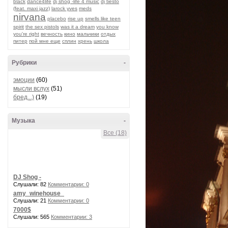
black
dance4life
dj shog -life 4 music
dj tiesto
(feat. maxi jazz)
larock yves
meds
nirvana
placebo
rise up
smells like teen
spirit
the sex pistols
was it a dream
you know
you're right
вечность
кино
мальчики
отдых
питер
пой мне еще
сплин
хрень
школа
Рубрики
-
эмоции
(60)
мысли вслух
(51)
бред...)
(19)
Музыка
-
Все (18)
DJ Shog -
Слушали: 82
Комментарии: 0
amy_winehouse_
Слушали: 21
Комментарии: 0
7000$
Слушали: 565
Комментарии: 3