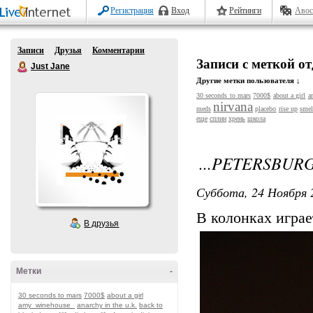
Регистрация
Вход
Рейтинги
Авос
Записи
Друзья
Комментарии
Записи с меткой о
Just Jane
Другие метки пользователя ↓
30 seconds to mars
7000$
about a girl
a
nirvana
meds
placebo
rise up
smel
еще
сплин
хрень
школа
...PETERSBURG.
Суббота, 24 Ноября 
В колонках играе
В друзья
Метки
-
30 seconds to mars
7000$
about a girl
amy_winehouse_
anarchy in the u.k.
back to