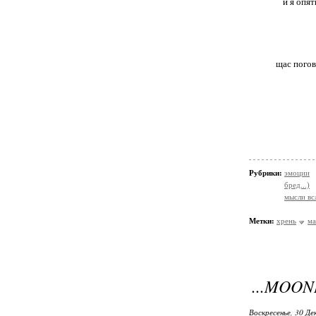
и я опя
щас пого
Рубрики:
эмоции
бред...)
мысли вс
Метки:
хрень
ма
...MOON
Воскресенье, 30 Де