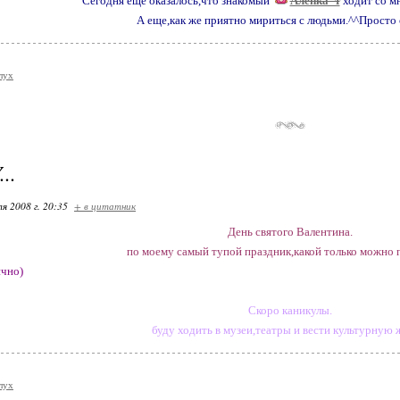
Сегодня еще оказалось,что знакомый
Алёнка_т
ходит со м
А еще,как же приятно мириться с людьми.^^Просто 
лух
..
я 2008 г. 20:35
+ в цитатник
День святого Валентина.
по моему самый тупой праздник,какой только можно 
ично)
Скоро каникулы.
буду ходить в музеи,театры и вести культурную 
лух