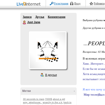
Регистрация
Вход
Рейтинги
Записи
Друзья
Комментарии
Выбрана рубрика
м
Just Jane
Другие рубрики в 
...PEOPL
Воскресенье, 02 М
В колонках игра
Хмм...Интернет.
Если бы не аськ
Хотя аська,нацеп
В друзья
испытывает этот 
Я вот что хочу с
Метки
-
Мир тесен)Был с
30 seconds to mars
7000$
about a girl
amy_winehouse_
anarchy in the u.k.
back to