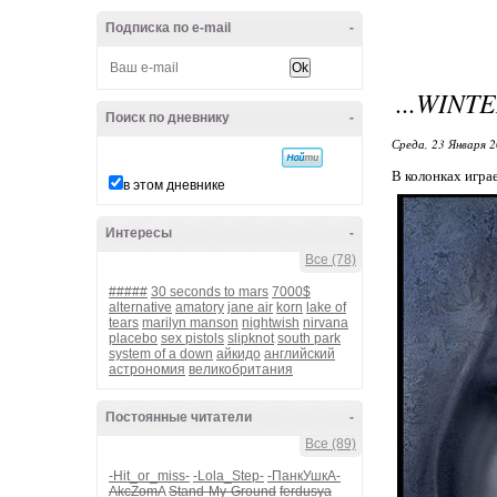
Подписка по e-mail
-
...WINT
Поиск по дневнику
-
Среда, 23 Января 2
В колонках игра
в этом дневнике
Интересы
-
Все (78)
#####
30 seconds to mars
7000$
alternative
amatory
jane air
korn
lake of
tears
marilyn manson
nightwish
nirvana
placebo
sex pistols
slipknot
south park
system of a down
айкидо
английский
астрономия
великобритания
Постоянные читатели
-
Все (89)
-Hit_or_miss-
-Lola_Step-
-ПанкУшкА-
AkcZomA
Stand-My-Ground
ferdusya