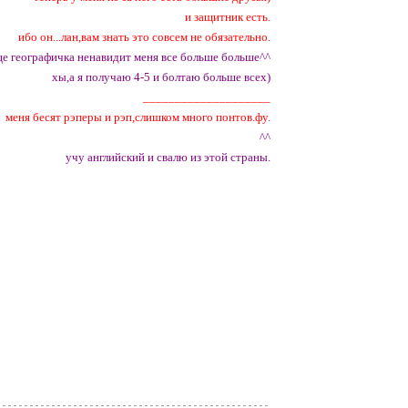
и защитник есть.
ибо он...лан,вам знать это совсем не обязательно.
ще географичка ненавидит меня все больше больше^^
хы,а я получаю 4-5 и болтаю больше всех)
____________________
меня бесят рэперы и рэп,слишком много понтов.фу.
^^
учу английский и свалю из этой страны.