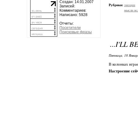
Создан: 14.01.2007
Рубрики:
эмоции
Записей:
Комментариев:
мысли вс
Написано: 5928
Отчеты:
Посетители
Поисковые фразы
...I'LL B
Пятница, 18 Январ
В колонках игра
Настроение сей