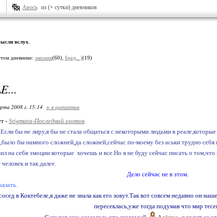
Авось
из (+ сутки) дневников
ысли вслух
.
этом дневнике:
эмоции
(60),
бред...)
(19)
E...
арта 2008 г. 15:14
+ в цитатник
ет -
Stigmata-Последний глоток
..Если бы не лиру,я бы не стала общаться с некоторыми людьми в реале,которые
а,было бы намного сложней,да сложней,сейчас по-моему без аськи трудно себя 
ил на себя эмоции которые хочешь и все.Но я не буду сейчас писать о том,что 
человек и так далее.
Дело сейчас не в этом.
казать.
осед в Коктебеле,я даже не знала как его зовут.Так вот совсем недавно он наш
пересеклась,уже тогда подумав что мир тесе