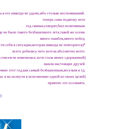
.я его никогда не удалю,ибо столько воспоминаний..
теперь сама подвожу итог.
год свиньи,говорят,был позитивным.
ще не было такого безбашенного лета,такой же осени.
много ошибок,много побед.
ти себя в ситуации,которая никогда не повторится)*
всего добилась чего хотела.абсолютно всего.
 совсем не изменилась.хотя стала менее сдержанной)
нашла настоящих друзей.
омню этот год,как самый безбашенным,веселым и тд.
ас я на полпути к исполнению одной из своих целей)
приятно это осознавть.
)