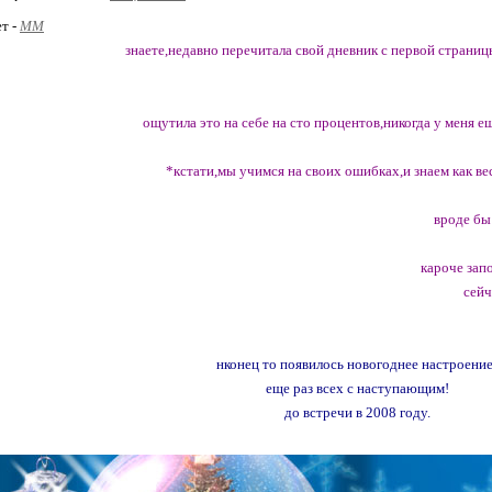
ет -
MM
знаете,недавно перечитала свой дневник с первой страницы
ощутила это на себе на сто процентов,никогда у меня е
*кстати,мы учимся на своих ошибках,и знаем как вес
вроде бы
кароче зап
сейч
нконец то появилось новогоднее настроение
еще раз всех с наступающим!
до встречи в 2008 году.