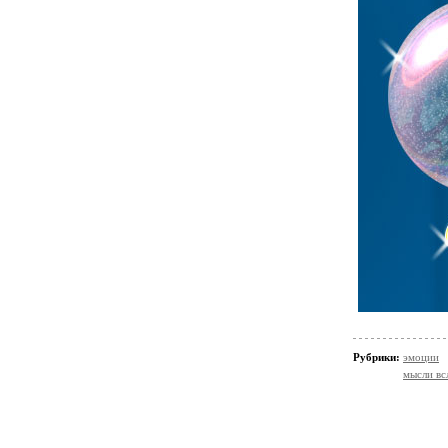
Рубрики:
эмоции
мысли вс