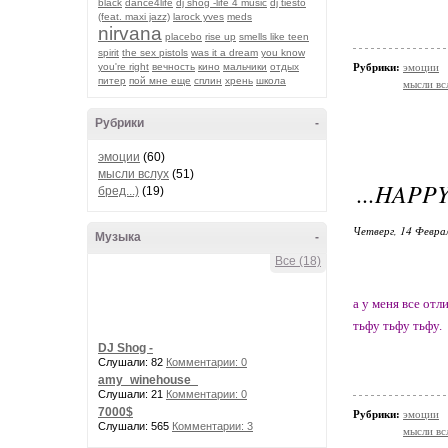
black
dance4life
dj shog -life 4 music
dj tiesto
(feat. maxi jazz)
larock yves
meds
nirvana
placebo
rise up
smells like teen
spirit
the sex pistols
was it a dream
you know
you're right
вечность
кино
мальчики
отдых
Рубрики:
эмоции
питер
пой мне еще
сплин
хрень
школа
мысли вс
Рубрики
-
эмоции
(60)
мысли вслух
(51)
...HAPPY.
бред...)
(19)
Четверг, 14 Феврал
Музыка
-
Все (18)
а у меня все отл
тьфу тьфу тьфу.
DJ Shog -
Слушали: 82
Комментарии: 0
amy_winehouse_
Слушали: 21
Комментарии: 0
7000$
Рубрики:
эмоции
Слушали: 565
Комментарии: 3
мысли вс