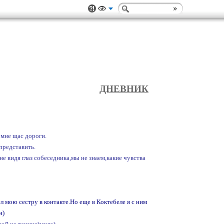
ДНЕВНИК
 мне щас дороги.
представить.
не видя глаз собеседника,мы не знаем,какие чувства
ел мою сестру в контакте.Но еще в Коктебеле я с ним
н)