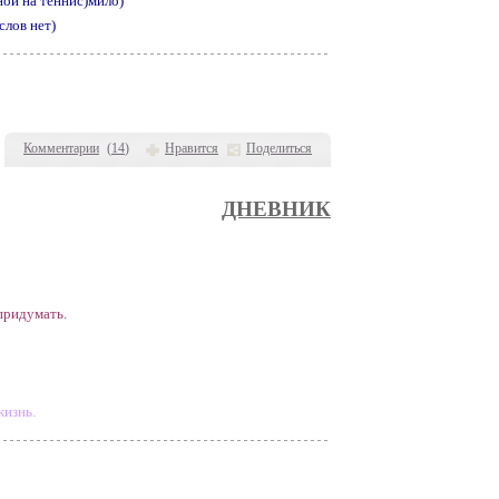
ной на теннис)мило)
слов нет)
Комментарии
(
14
)
Нравится
Поделиться
ДНЕВНИК
придумать.
жизнь.