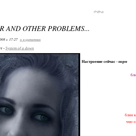
ER AND OTHER PROBLEMS...
008 г. 17:27
+ в цитатник
ет -
System of a down
Настроение сейчас -
норм
бли
блин к
чмо о