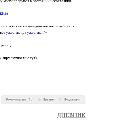
му мозги,пребывая в состоянии несостояния.
ЕНЬ)
росила:какую ей комедию посмотреть?и тут я
 все
ужастики,да ужастики.^^
границ.
х лиру,скучно мне тут)
Комментарии
(
15
)
Нравится
Поделиться
ДНЕВНИК