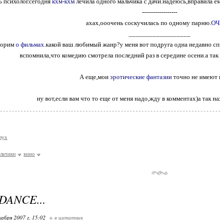
ть психолог.сегодня
кхм-кхм
лечила одного мальчика с дачи.надеюсь,вправила е
------------------
ахах,ооочень соскучилась по одному парню.
ОЧ
__________________
ворим
о фильмах.
какой ваш любимый жанр?у меня вот подруга одна недавно сп
вспомнила,что комедию смотрела последний раз в середине осени.а так
А еще,мои
эротические фантазии
точно не имеют 
ну вот,если вам что то еще от меня надо,жду в комментах)а так на
лух
льчики
кино
DANCE...
кабря 2007 г. 15:02
+ в цитатник