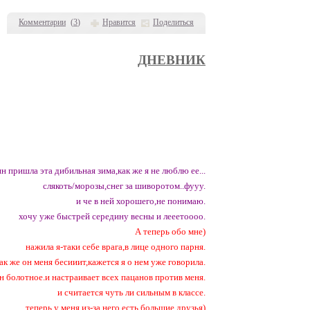
Комментарии
(
3
)
Нравится
Поделиться
ДНЕВНИК
н пришла эта дибильная зима,как же я не люблю ее...
слякоть/морозы,снег за шиворотом..фууу.
и че в ней хорошего,не понимаю.
хочу уже быстрей середину весны и лееетоооо.
А теперь обо мне)
нажила я-таки себе врага,в лице одного парня.
ак же он меня бесииит,кажется я о нем уже говорила.
н болотное.и настраивает всех пацанов против меня.
и считается чуть ли сильным в классе.
теперь у меня из-за него есть большие друзья)