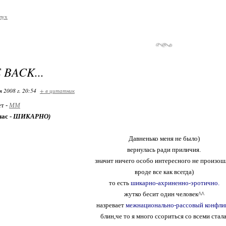
лух
E BACK...
я 2008 г. 20:54
+ в цитатник
ет -
MM
час -
ШИКАРНО)
Давненько меня не было)
вернулась ради приличия.
значит ничего особо интересного не произош
вроде все как всегда)
то есть
шикарно-ахриненно-эротично.
жутко бесит один человек^^
назревает
межнационально-рассовый конфлик
блин,че то я много ссориться со всеми стала