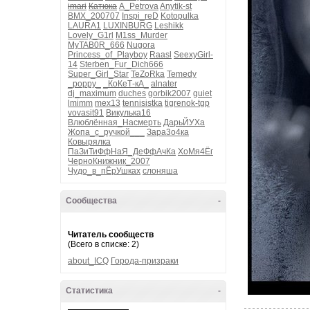
imari
Катюка
A_Petrova
Anytik-st
BMX_200707
Inspi_reD
Kotopulka
LAURA1
LUXINBURG
Leshikk
Lovely_G1rl
M1ss_Murder
MyTAB0R_666
Nugora
Princess_of_Playboy
Raasl
SeexyGirl-
14
Sterben_Fur_Dich666
Super_Girl_Star
TeZoRka
Temedy
_poppy_
_КоКеТ-кА_
alnater
dj_maximum
duches
gorbik2007
guiet
lmimm
mex13
tennisistka
tigrenok-tgp
vovasit91
Викулька16
Влюблённая_Насмерть
ДарьЙУХа
Жопа_с_ручкой___
Зара3о4ка
Ковырялка
ПаЗиТиФфНаЯ_ДеФфАчКа
ХоМя4Ёг
ЧерноКнижник_2007
Чудо_в_пЁрУшках
слоняша
Сообщества
-
Читатель сообществ
(Всего в списке: 2)
about_ICQ
Города-призраки
Статистика
-