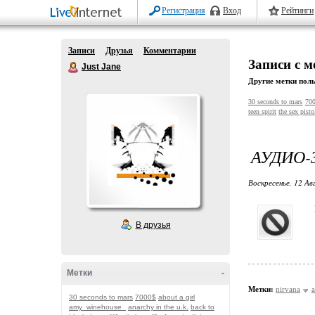
Регистрация
Вход
Рейтинги
Записи
Друзья
Комментарии
Записи с м
Just Jane
Другие метки поль
30 seconds to mars
70
teen spirit
the sex pisto
АУДИО-
Воскресенье, 12 Ав
В друзья
Метки
-
Метки:
nirvana
a
30 seconds to mars
7000$
about a girl
amy_winehouse_
anarchy in the u.k.
back to