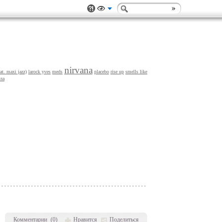
nirvana
eat. maxi jazz)
larock yves
meds
placebo
rise up
smells like
ла
Комментарии
(
0
)
Нравится
Поделиться