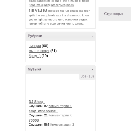
black
dance4life
dj shog -life 4 music
dj tiesto
(feat. maxi jazz)
larock yves
meds
nirvana
placebo
rise up
smells like teen
Страницы:
spirit
the sex pistols
was it a dream
you know
you're right
вечность
кино
мальчики
отдых
питер
пой мне еще
сплин
хрень
школа
Рубрики
-
эмоции
(60)
мысли вслух
(51)
бред...)
(19)
Музыка
-
Все (18)
DJ Shog -
Слушали: 82
Комментарии: 0
amy_winehouse_
Слушали: 21
Комментарии: 0
7000$
Слушали: 565
Комментарии: 3