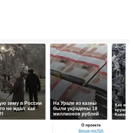
ую зиму в России
На Урале из казны
Как выг
то не ждал: как
были украдены 18
крушени
?!
миллионов рублей
Кавказе
О проекте
Версия для PDA