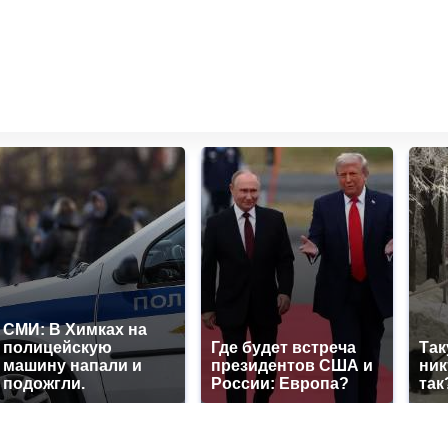
СМИ: В Химках на
полицейскую
Где будет встреча
Так
машину напали и
президентов США и
ник
подожгли.
России: Европа?
так