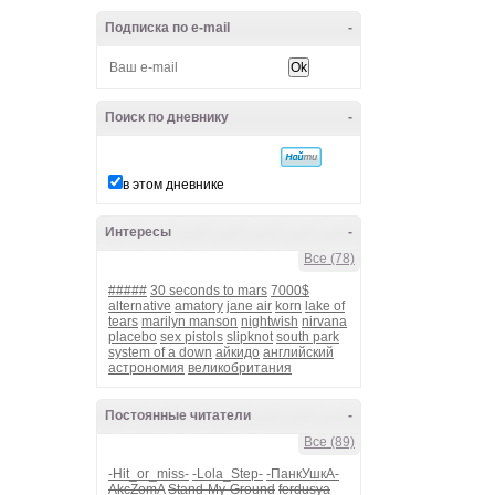
Подписка по e-mail
-
Поиск по дневнику
-
в этом дневнике
Интересы
-
Все (78)
#####
30 seconds to mars
7000$
alternative
amatory
jane air
korn
lake of
tears
marilyn manson
nightwish
nirvana
placebo
sex pistols
slipknot
south park
system of a down
айкидо
английский
астрономия
великобритания
Постоянные читатели
-
Все (89)
-Hit_or_miss-
-Lola_Step-
-ПанкУшкА-
AkcZomA
Stand-My-Ground
ferdusya