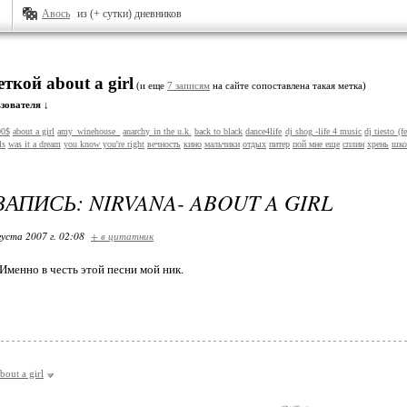
Авось
из (+ сутки) дневников
еткой about a girl
(и еще
7 записям
на сайте сопоставлена такая метка)
зователя ↓
00$
about a girl
amy_winehouse_
anarchy in the u.k.
back to black
dance4life
dj shog -life 4 music
dj tiesto (f
ls
was it a dream
you know you're right
вечность
кино
мальчики
отдых
питер
пой мне еще
сплин
хрень
шко
ЗАПИСЬ: NIRVANA- ABOUT A GIRL
густа 2007 г. 02:08
+ в цитатник
Именно в честь этой песни мой ник.
bout a girl