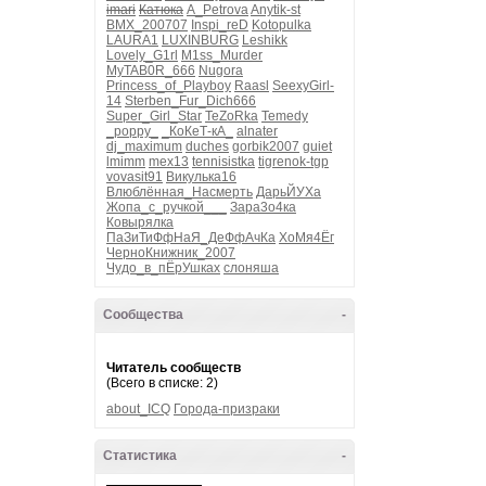
imari
Катюка
A_Petrova
Anytik-st
BMX_200707
Inspi_reD
Kotopulka
LAURA1
LUXINBURG
Leshikk
Lovely_G1rl
M1ss_Murder
MyTAB0R_666
Nugora
Princess_of_Playboy
Raasl
SeexyGirl-
14
Sterben_Fur_Dich666
Super_Girl_Star
TeZoRka
Temedy
_poppy_
_КоКеТ-кА_
alnater
dj_maximum
duches
gorbik2007
guiet
lmimm
mex13
tennisistka
tigrenok-tgp
vovasit91
Викулька16
Влюблённая_Насмерть
ДарьЙУХа
Жопа_с_ручкой___
Зара3о4ка
Ковырялка
ПаЗиТиФфНаЯ_ДеФфАчКа
ХоМя4Ёг
ЧерноКнижник_2007
Чудо_в_пЁрУшках
слоняша
Сообщества
-
Читатель сообществ
(Всего в списке: 2)
about_ICQ
Города-призраки
Статистика
-