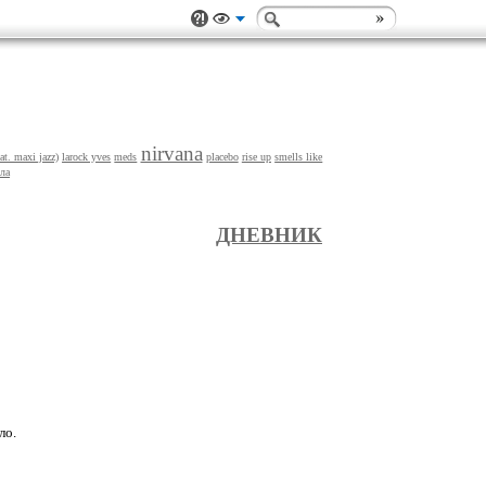
nirvana
eat. maxi jazz)
larock yves
meds
placebo
rise up
smells like
ла
ДНЕВНИК
ло.