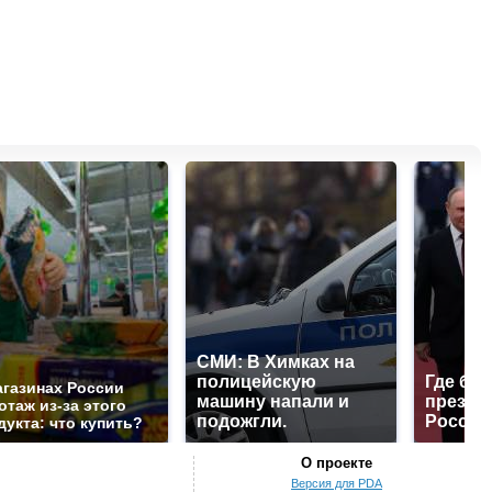
СМИ: В Химках на
полицейскую
Где буд
агазинах России
машину напали и
презид
отаж из-за этого
подожгли.
России
дукта: что купить?
О проекте
Версия для PDA