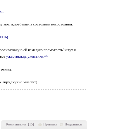
т.
.
му мозги,пребывая в состоянии несостояния.
ЕНЬ)
росила:какую ей комедию посмотреть?и тут я
 все
ужастики,да ужастики.^^
границ.
х лиру,скучно мне тут)
Комментарии
(
15
)
Нравится
Поделиться