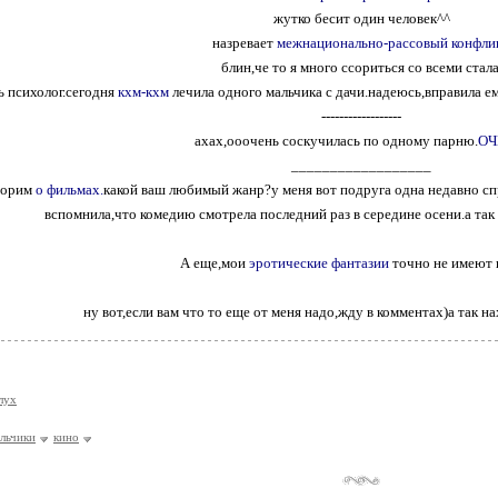
жутко бесит один человек^^
назревает
межнационально-рассовый конфлик
блин,че то я много ссориться со всеми стала
ть психолог.сегодня
кхм-кхм
лечила одного мальчика с дачи.надеюсь,вправила е
------------------
ахах,ооочень соскучилась по одному парню.
ОЧ
__________________
ворим
о фильмах.
какой ваш любимый жанр?у меня вот подруга одна недавно сп
вспомнила,что комедию смотрела последний раз в середине осени.а так
А еще,мои
эротические фантазии
точно не имеют 
ну вот,если вам что то еще от меня надо,жду в комментах)а так на
лух
льчики
кино