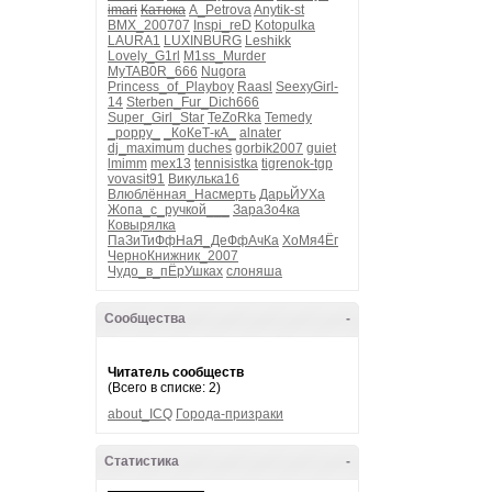
imari
Катюка
A_Petrova
Anytik-st
BMX_200707
Inspi_reD
Kotopulka
LAURA1
LUXINBURG
Leshikk
Lovely_G1rl
M1ss_Murder
MyTAB0R_666
Nugora
Princess_of_Playboy
Raasl
SeexyGirl-
14
Sterben_Fur_Dich666
Super_Girl_Star
TeZoRka
Temedy
_poppy_
_КоКеТ-кА_
alnater
dj_maximum
duches
gorbik2007
guiet
lmimm
mex13
tennisistka
tigrenok-tgp
vovasit91
Викулька16
Влюблённая_Насмерть
ДарьЙУХа
Жопа_с_ручкой___
Зара3о4ка
Ковырялка
ПаЗиТиФфНаЯ_ДеФфАчКа
ХоМя4Ёг
ЧерноКнижник_2007
Чудо_в_пЁрУшках
слоняша
Сообщества
-
Читатель сообществ
(Всего в списке: 2)
about_ICQ
Города-призраки
Статистика
-