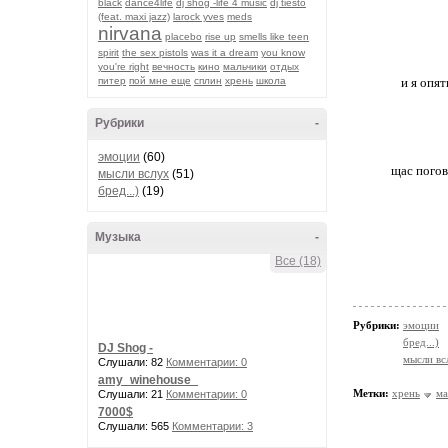
black
dance4life
dj shog -life 4 music
dj tiesto
(feat. maxi jazz)
larock yves
meds
nirvana
placebo
rise up
smells like teen
spirit
the sex pistols
was it a dream
you know
you're right
вечность
кино
мальчики
отдых
питер
пой мне еще
сплин
хрень
школа
и я опя
Рубрики
-
эмоции
(60)
щас пого
мысли вслух
(51)
бред...)
(19)
Музыка
-
Все (18)
Рубрики:
эмоции
бред...)
DJ Shog -
мысли вс
Слушали: 82
Комментарии: 0
amy_winehouse_
Метки:
хрень
ма
Слушали: 21
Комментарии: 0
7000$
Слушали: 565
Комментарии: 3