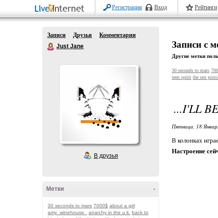
Регистрация
Вход
Рейтинги
Записи
Друзья
Комментарии
Записи с 
Just Jane
Другие метки поль
30 seconds to mars
70
teen spirit
the sex pisto
...I'LL B
Пятница, 18 Январ
В колонках игра
Настроение сей
В друзья
Метки
-
30 seconds to mars
7000$
about a girl
amy_winehouse_
anarchy in the u.k.
back to