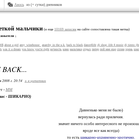
Авось
из (+ сутки) дневников
меткой мальчики
(и еще
10169 записям
на сайте сопоставлена такая метка)
зователя ↓
00$
about a girl
amy_winehouse_
anarchy in the u.k.
back to black
dance4life
dj shog -life 4 music
dj tiesto (f
ls
was it a dream
you know you're right
вечность
кино
мальчики
отдых
питер
пой мне еще
сплин
хрень
шко
E BACK...
я 2008 г. 20:54
+ в цитатник
ет -
MM
час -
ШИКАРНО)
Давненько меня не было)
вернулась ради приличия.
значит ничего особо интересного не произош
вроде все как всегда)
то есть
шикарно-ахриненно-эротично.