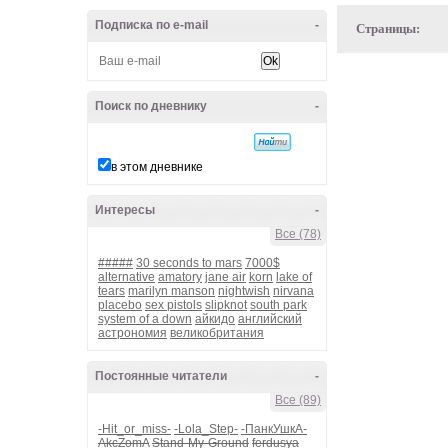
Подписка по e-mail
-
Страницы:
Поиск по дневнику
-
в этом дневнике
Интересы
-
Все (78)
#####
30 seconds to mars
7000$
alternative
amatory
jane air
korn
lake of
tears
marilyn manson
nightwish
nirvana
placebo
sex pistols
slipknot
south park
system of a down
айкидо
английский
астрономия
великобритания
Постоянные читатели
-
Все (89)
-Hit_or_miss-
-Lola_Step-
-ПанкУшкА-
AkcZomA
Stand-My-Ground
ferdusya