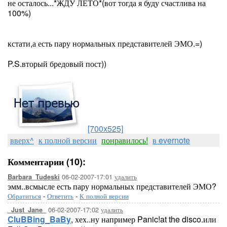
не осталось...*ЖДУ ЛЕТО*(вот тогда я буду счастлива на
100%)
кстати,а есть пару нормальных представителей ЭМО.=)
P.S.вторый бредовый пост))
[700x525]
вверх^
к полной версии
понравилось!
в evernote
Комментарии (10):
06-02-2007-17:01
удалить
Barbara_Tudeski
эмм..всмысле есть пару нормальных представителей ЭМО?
Обратиться
-
Ответить
-
К полной версии
06-02-2007-17:02
удалить
_Just_Jane_
CluBBing_BaBy
, хех..ну например Panic!at the disco.или