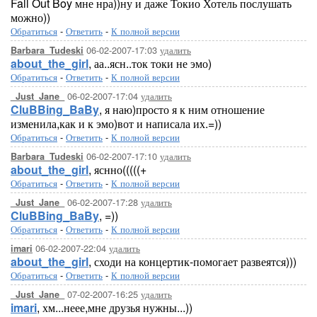
Fall Out Boy мне нра))ну и даже Токио Хотель послушать
можно))
Обратиться
-
Ответить
-
К полной версии
06-02-2007-17:03
удалить
Barbara_Tudeski
about_the_girl
, аа..ясн..ток токи не эмо)
Обратиться
-
Ответить
-
К полной версии
06-02-2007-17:04
удалить
_Just_Jane_
CluBBing_BaBy
, я наю)просто я к ним отношение
изменила,как и к эмо)вот и написала их.=))
Обратиться
-
Ответить
-
К полной версии
06-02-2007-17:10
удалить
Barbara_Tudeski
about_the_girl
, яснно(((((+
Обратиться
-
Ответить
-
К полной версии
06-02-2007-17:28
удалить
_Just_Jane_
CluBBing_BaBy
, =))
Обратиться
-
Ответить
-
К полной версии
06-02-2007-22:04
удалить
imari
about_the_girl
, сходи на концертик-помогает развеятся)))
Обратиться
-
Ответить
-
К полной версии
07-02-2007-16:25
удалить
_Just_Jane_
imari
, хм...неее,мне друзья нужны...))