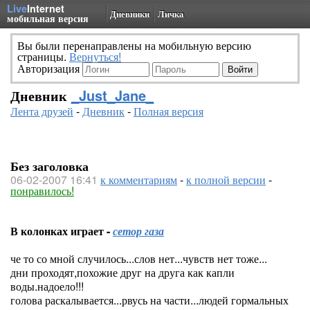
Live
Internet
Дневники
Личка
мобильная версия
Вы были перенаправлены на мобильную версию
страницы.
Вернуться!
Авторизация
Дневник
_Just_Jane_
Лента друзей
-
Дневник
-
Полная версия
Без заголовка
06-02-2007 16:41
к комментариям
-
к полной версии
-
понравилось!
В колонках играет -
сетор газа
че то со мной случилось...слов нет...чувств нет тоже...
дни проходят,похожие друг на друга как капли
воды.надоело!!!
голова раскалывается...рвусь на части...людей гормальных