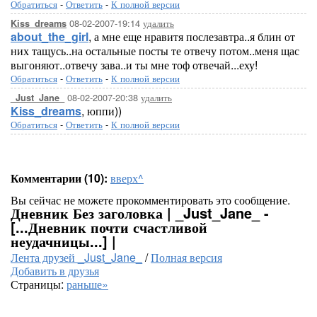
Обратиться
-
Ответить
-
К полной версии
08-02-2007-19:14
удалить
Kiss_dreams
about_the_girl
, а мне еще нравитя послезавтра..я блин от
них тащусь..на остальные посты те отвечу потом..меня щас
выгоняют..отвечу зава..и ты мне тоф отвечай...еху!
Обратиться
-
Ответить
-
К полной версии
08-02-2007-20:38
удалить
_Just_Jane_
Kiss_dreams
, юппи))
Обратиться
-
Ответить
-
К полной версии
Комментарии (10):
вверх^
Вы сейчас не можете прокомментировать это сообщение.
Дневник Без заголовка | _Just_Jane_ -
[...Дневник почти счастливой
неудачницы...] |
Лента друзей _Just_Jane_
/
Полная версия
Добавить в друзья
Страницы:
раньше»