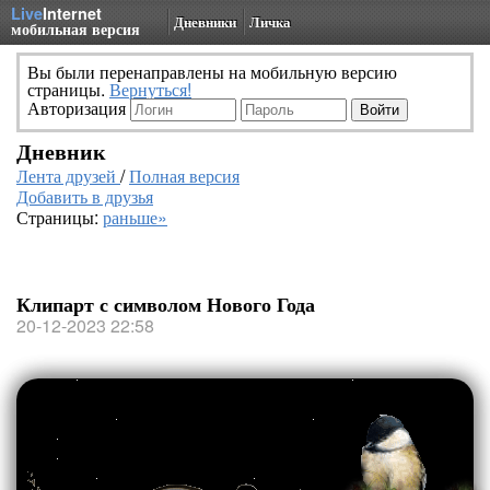
Live
Internet
Дневники
Личка
мобильная версия
Вы были перенаправлены на мобильную версию
страницы.
Вернуться!
Авторизация
Дневник
Лента друзей
/
Полная версия
Добавить в друзья
Страницы:
раньше»
Клипарт с символом Нового Года
20-12-2023 22:58