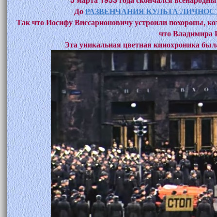
До
РАЗВЕНЧАНИЯ КУЛЬТА ЛИЧНОС
Так что Иосифу Виссарионовичу устроили похороны, ко
что Владимира 
Эта уникальная цветная кинохроника была 