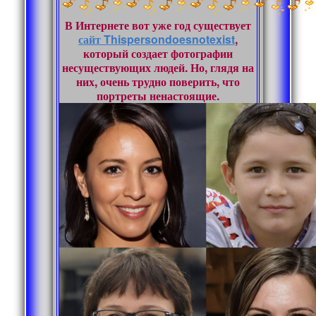
В Интернете вот уже год существует
сайт Thispersondoesnotexist
,
который создает фотографии
несуществующих людей. Но, глядя на
них, очень трудно поверить, что
портреты ненастоящие.