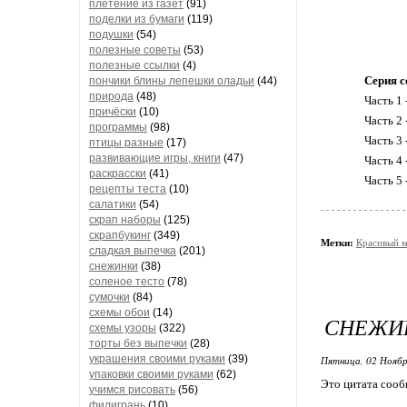
плетение из газет
(91)
поделки из бумаги
(119)
подушки
(54)
полезные советы
(53)
полезные ссылки
(4)
Серия с
пончики блины лепешки оладьи
(44)
природа
(48)
Часть 1
причёски
(10)
Часть 2 
программы
(98)
Часть 3 
птицы разные
(17)
развивающие игры, книги
(47)
Часть 4 
раскрасски
(41)
Часть 5 
рецепты теста
(10)
салатики
(54)
скрап наборы
(125)
скрапбукинг
(349)
Метки:
Красивый 
сладкая выпечка
(201)
снежинки
(38)
соленое тесто
(78)
сумочки
(84)
схемы обои
(14)
СНЕЖИ
схемы узоры
(322)
торты без выпечки
(28)
украшения своими руками
(39)
Пятница, 02 Ноябр
упаковки своими руками
(62)
Это цитата соо
учимся рисовать
(56)
филигрань
(10)