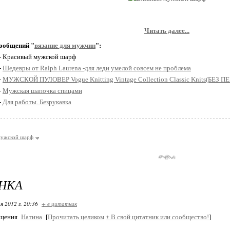
Читать далее...
ообщений "
вязание для мужчин
":
 - Красивый мужской шарф
-
Шедевры от Ralph Laurenа -для леди умелой совсем не проблема
-
МУЖСКОЙ ПУЛОВЕР Vogue Knitting Vintage Collection Classic Knits(БЕЗ 
-
Мужская шапочка спицами
-
Для работы. Безрукавка
мужской шарф
НКА
я 2012 г. 20:36
+ в цитатник
бщения
Натина
[
Прочитать целиком
+
В свой цитатник или сообщество!
]