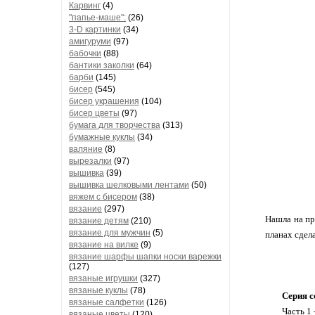
Карвинг
(4)
"папье-маше":
(26)
3-D картинки
(34)
амигуруми
(97)
бабочки
(88)
бантики заколки
(64)
барби
(145)
бисер
(545)
бисер украшения
(104)
бисер цветы
(97)
бумага для творчества
(313)
бумажные куклы
(34)
валяние
(8)
вырезалки
(97)
вышивка
(39)
вышивка шелковыми лентами
(50)
вяжем с бисером
(38)
вязание
(297)
Нашла на пр
вязание детям
(210)
вязание для мужчин
(5)
планах сдел
вязание на вилке
(9)
вязание шарфы шапки носки варежки
(127)
вязаные игрушки
(327)
вязаные куклы
(78)
Серия с
вязаные салфетки
(126)
Часть 1 
вязаные цветы
(120)