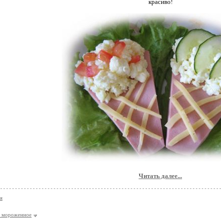
красиво!
Читать далее...
я
е мороженное