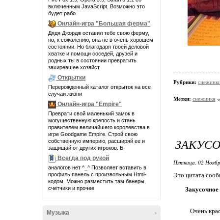
включенным JavaScript. Возможно это
будет рабо
Онлайн-игра "Большая ферма"
Дядя Джордж оставил тебе свою ферму,
но, к сожалению, она не в очень хорошем
состоянии. Но благодаря твоей деловой
хватке и помощи соседей, друзей и
родных ты в состоянии превратить
захиревшее хозяйст
Открытки
Рубрики:
снежинк
Перерожденный каталог открыток на все
случаи жизни
Метки:
снежинка
Онлайн-игра "Empire"
Преврати свой маленький замок в
могущественную крепость и стань
правителем величайшего королевства в
игре Goodgame Empire. Строй свою
ЗАКУС
собственную империю, расширяй ее и
защищай от других игроков. Б
Всегда под рукой
Пятница, 02 Ноябр
аналогов нет ^_^ Позволяет вставить в
профиль панель с произвольным Html-
Это цитата соо
кодом. Можно разместить там банеры,
счетчики и прочее
Закусочное
Очень крас
Музыка
-