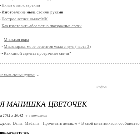
-
Книга о мыловарении
 - Изготовление мыла своими руками
-
Пестрое летнее мыло*МК
-
Как изготовить абсолютно прозрачные свечи
4 -
Мыльная икра
5 -
Мыловарам: море рецептов мыла с нуля (часть 3)
6 -
Как самой сделать прозрачные свечи?
ие мыла своими руками
АЯ МАНИШКА-ЦВЕТОЧЕК
я 2012 г. 20:42
+ в цитатник
бщения
Dama_Madama
[
Прочитать целиком
+
В свой цитатник или сообщество
нишка-цветочек