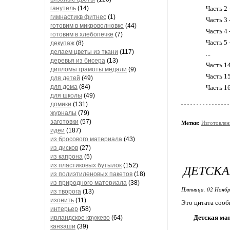
ганутель
(14)
Часть 2 
гимнастикв фитнес
(1)
Часть 3
готовим в микроволновке
(44)
Часть 4 
готовим в хлебопечке
(7)
Часть 5 
декупаж
(8)
делаем цветы из ткани
(117)
...
деревья из бисера
(13)
Часть 1
дипломы грамоты медали
(9)
Часть 1
для детей
(49)
для дома
(84)
Часть 1
для школы
(49)
домики
(131)
журналы
(79)
заготовки
(57)
Метки:
Изготовлен
идеи
(187)
из бросового материала
(43)
из дисков
(27)
из капрона
(5)
из пластиковых бутылок
(152)
ДЕТСК
из полиэтиленовых пакетов
(18)
из природного материала
(38)
Пятница, 02 Ноябр
из творога
(13)
изонить
(11)
Это цитата соо
интерьер
(58)
Детская ма
ирландское кружево
(64)
канзаши
(39)