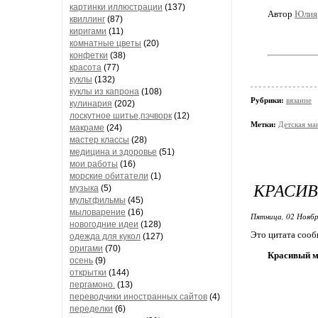
картинки иллюстрации
(137)
Автор
Юлия
квиллинг
(87)
киригами
(11)
комнатные цветы
(20)
конфетки
(38)
красота
(77)
куклы
(132)
куклы из капрона
(108)
Рубрики:
вязание
кулинария
(202)
лоскутное шитье,пэчворк
(12)
Метки:
Детская ма
макраме
(24)
мастер классы
(28)
медицина и здоровье
(51)
мои работы
(16)
морские обитатели
(1)
КРАСИ
музыка
(5)
мультфильмы
(45)
мыловарение
(16)
Пятница, 02 Ноябр
новогодние идеи
(128)
Это цитата соо
одежда для кукол
(127)
оригами
(70)
Красивый 
осень
(9)
открытки
(144)
пергамоно.
(13)
переводчики иностранных сайтов
(4)
переделки
(6)