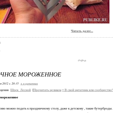
Читать далее...
и
ОЧНОЕ МОРОЖЕННОЕ
я 2012 г. 20:35
+ в цитатник
бщения
Шрек_Лесной
[
Прочитать целиком
+
В свой цитатник или сообщество!
 мороженное
иво можно подать к праздничному столу, даже к детскому , такие бутерброды. 