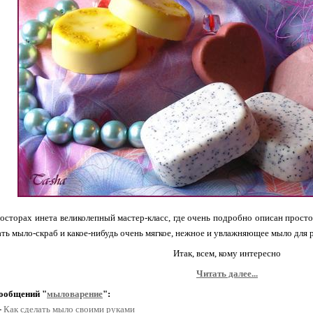
осторах инета великолепный мастер-класс, где очень подробно описан прост
ать мыло-скраб и какое-нибудь очень мягкое, нежное и увлажняющее мыло для р
Итак, всем, кому интересно
Читать далее...
ообщений "
мыловарение
":
-
Как сделать мыло своими руками