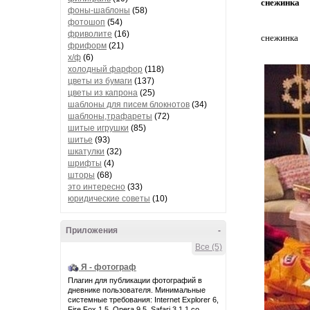
снежинка
фоны-шаблоны
(58)
фотошоп
(54)
фриволите
(16)
снежинка
фриформ
(21)
х/ф
(6)
холодный фарфор
(118)
цветы из бумаги
(137)
цветы из капрона
(25)
шаблоны для писем блокнотов
(34)
шаблоны,трафареты
(72)
шитые игрушки
(85)
шитье
(93)
шкатулки
(32)
шрифты
(4)
шторы
(68)
это интересно
(33)
юридические советы
(10)
Приложения
-
Все (5)
Я - фотограф
Плагин для публикации фотографий в
дневнике пользователя. Минимальные
системные требования: Internet Explorer 6,
Fire Fox 1.5, Opera 9.5, Safari 3.1.1 со