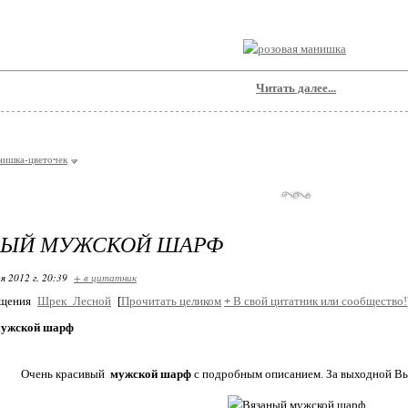
Читать далее...
нишка-цветочек
ВЫЙ МУЖСКОЙ ШАРФ
я 2012 г. 20:39
+ в цитатник
бщения
Шрек_Лесной
[
Прочитать целиком
+
В свой цитатник или сообщество!
мужской шарф
Очень красивый
мужской шарф
с подробным описанием. За выходной Вы 