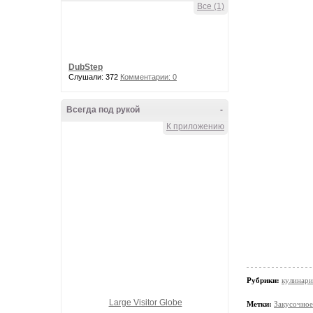
Все (1)
DubStep
Слушали: 372
Комментарии: 0
Всегда под рукой
-
К приложению
Рубрики:
кулинари
Large Visitor Globe
Метки:
Закусочно