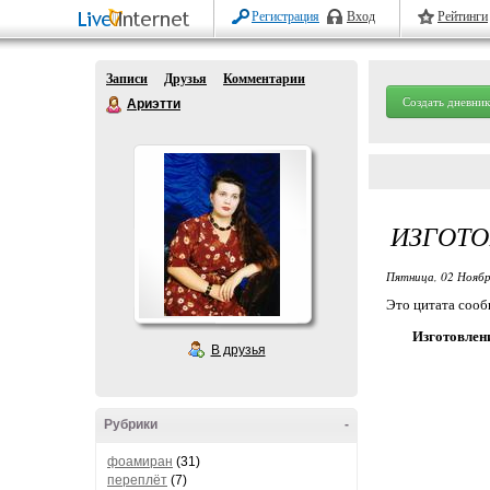
Регистрация
Вход
Рейтинги
Записи
Друзья
Комментарии
Создать дневник
Ариэтти
ИЗГОТ
Пятница, 02 Ноябр
Это цитата соо
Изготовлен
В друзья
Рубрики
-
фоамиран
(31)
переплёт
(7)