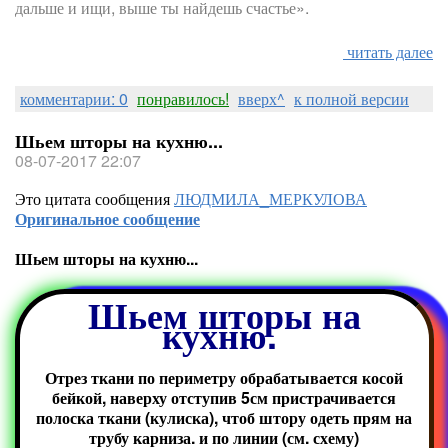
дальше и ищи, выше ты найдешь счастье».
читать далее
комментарии: 0
понравилось!
вверх^
к полной версии
Шьем шторы на кухню...
08-07-2017 22:07
Это цитата сообщения
ЛЮДМИЛА_МЕРКУЛОВА
Оригинальное сообщение
Шьем шторы на кухню...
Шьем шторы на
кухню.
Отрез ткани по периметру обрабатывается косой
бейкой, наверху отступив 5см пристрачивается
полоска ткани (кулиска), чтоб штору одеть прям на
трубу карниза. и по линии (см. схему)