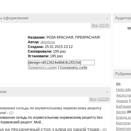
ы оформления
-
Аудитор
Все (2575)
М
Название:
РОЗА КРАСНАЯ, ПРЕКРАСНАЯ!
Автор:
streglova
Создана:
25.01.2015 23:12
Скопировали:
100 раз
Установили:
185 раз
Примерить схему
|
Cохранить себе
Рубрики
(0)
Hello kitt
ник
-
Аксессу
Все (12220)
Ананас
(
Бабушки
ованная сельдь по изумительному норвежскому рецепту
бисер
(8
оли!
-
(1)
ованная сельдь по изумительному норвежскому рецепту без
Блюда и
 Норвежский рецепт. Мой...
Бретели
Брюггско
ЦА НА ПРАЗДНИЧНЫЙ СТОЛ: 5 БЛЮД ИЗ ОДНОЙ ТУШКИ
-
(0)