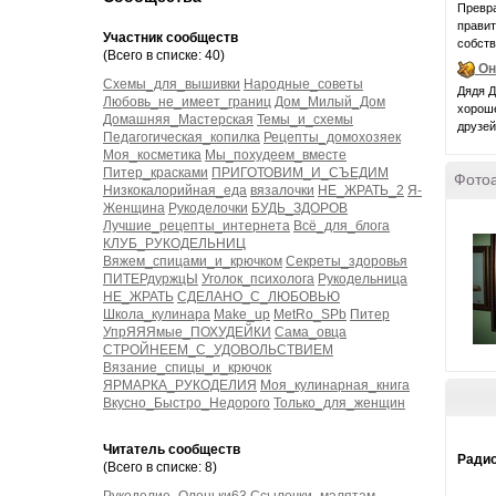
Превра
правит
Участник сообществ
собств
(Всего в списке: 40)
Он
Схемы_для_вышивки
Народные_советы
Дядя Д
Любовь_не_имеет_границ
Дом_Милый_Дом
хороше
Домашняя_Мастерская
Темы_и_схемы
друзей
Педагогическая_копилка
Рецепты_домохозяек
Моя_косметика
Мы_похудеем_вместе
Питер_красками
ПРИГОТОВИМ_И_СЪЕДИМ
Фото
Низкокалорийная_еда
вязалочки
НЕ_ЖРАТЬ_2
Я-
Женщина
Рукоделочки
БУДЬ_ЗДОРОВ
Лучшие_рецепты_интернета
Всё_для_блога
КЛУБ_РУКОДЕЛЬНИЦ
Вяжем_спицами_и_крючком
Секреты_здоровья
ПИТЕРдуржцЫ
Уголок_психолога
Рукодельница
НЕ_ЖРАТЬ
СДЕЛАНО_С_ЛЮБОВЬЮ
Школа_кулинара
Make_up
MetRo_SPb
Питер
УпрЯЯЯмые_ПОХУДЕЙКИ
Сама_овца
СТРОЙНЕЕМ_С_УДОВОЛЬСТВИЕМ
Вязание_спицы_и_крючок
ЯРМАРКА_РУКОДЕЛИЯ
Моя_кулинарная_книга
Вкусно_Быстро_Недорого
Только_для_женщин
Читатель сообществ
Радио
(Всего в списке: 8)