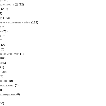
ы
(245)
для хвоста )))
(32)
е
(201)
4)
но
(113)
ные и полезные сайты
(132)
р
(5)
я
(72)
о
(2)
4)
н
(27)
(0)
а- земляничка
(1)
189)
аж
(31)
71)
(339)
23)
Ренар
(10)
ое кружево
(6)
0)
и секционка
(0)
30)