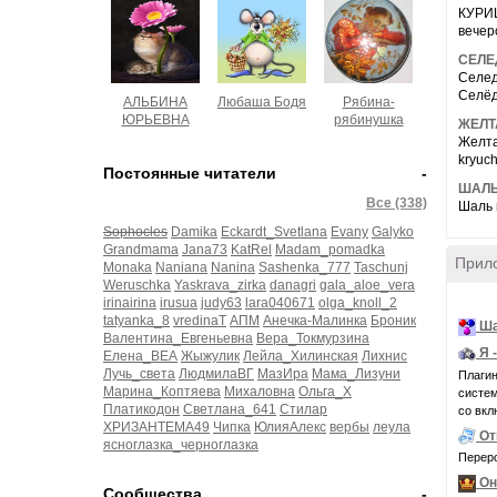
КУРИЦ
вечер
СЕЛЕ
Селед
Селёдк
АЛЬБИНА
Любаша Бодя
Рябина-
ЮРЬЕВНА
рябинушка
ЖЕЛТ
Желтая
kryuch
Постоянные читатели
-
ШАЛЬ
Все (338)
Шаль к
Sophocles
Damika
Eckardt_Svetlana
Evany
Galyko
Grandmama
Jana73
KatRel
Madam_pomadka
Прил
Monaka
Naniana
Nanina
Sashenka_777
Taschunj
Weruschka
Yaskrava_zirka
danagri
gala_aloe_vera
irinairina
irusua
judy63
lara040671
olga_knoll_2
tatyanka_8
vredinaT
АПМ
Анечка-Малинка
Броник
Ша
Валентина_Евгеньевна
Вера_Токмурзина
Я 
Елена_ВЕА
Жыжулик
Лейла_Хилинская
Лихнис
Лучь_света
ЛюдмилаВГ
МазИра
Мама_Лизуни
Плагин
Марина_Коптяева
Михаловна
Ольга_Х
системн
Платикодон
Светлана_641
Стилар
со вкл
ХРИЗАНТЕМА49
Чипка
ЮлияАлекс
вербы
леула
От
ясноглазка_черноглазка
Переро
Он
Сообщества
-