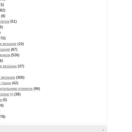
15)
82)
(8)
крючок
(51)
5)
)
70)
е вязание
(10)
язания
(87)
рючком
(526)
6)
е вязание
(37)
 вязания
(306)
 ткани
(42)
купальники,пляжное
(96)
орем )))
(38)
я
(5)
9)
)
78)
-