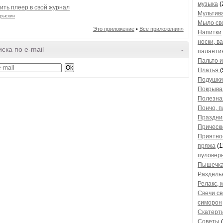
музыка
(
ить плеер в свой журнал
Мультив
рыскин
Мыло св
Это приложение
•
Все приложения»
Напитки
носки, в
ска по e-mail
-
паланти
Пальто и
Платья
(
Подушки
Покрыва
Полезна
Пончо, п
Праздни
Прическ
Приятно
пряжа
(1
пуловер
Пышечк
Раздель
Релакс, 
Свечи с
симорон
Скатерт
Советы
(