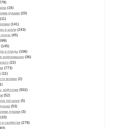
279)
арка
(16)
оими руками
(20)
(11)
арежки
(141)
ны и шали
(243)
 пончо
(45)
599)
(145)
ла и пледы
(106)
я информация
(36)
альто
(22)
ки
(773)
и
(11)
сти всякие
(2)
1)
ы, кофточки
(502)
ам
(52)
ное питание
(5)
музыка
(53)
воими руками
(3)
(10)
и и салфетки
(279)
83)