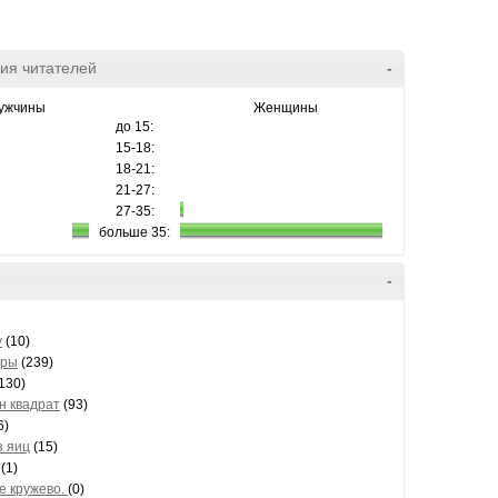
ия читателей
-
ужчины
Женщины
до 15:
15-18:
18-21:
21-27:
27-35:
больше 35:
-
y
(10)
ары
(239)
130)
н квадрат
(93)
6)
з яиц
(15)
(1)
е кружево.
(0)