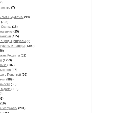
4)
ианство
(7)
ильмы, мультики
(99)
а
(793)
а Осинке
(18)
на вилке
(25)
 мелочи
(415)
 обряды, ритуалы
(9)
е уборы и шарфы
(1399)
56)
юкан. Рецепты
(52)
ей
(1753)
вника
(102)
пьютера
(47)
ши с Пенечкой
(56)
ечки
(989)
ойности
(53)
 в доме
(118)
9)
61)
(19)
 безрукавки
(281)