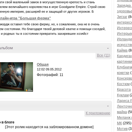
Журнал
ти свой маленький замок в могущественную крепость и стань
Зарядка 
елем величайшего королевства в игре Goodgame Empire. Строй свою
здоровь
енную империю, расширяй ее и защищай от других игроков. Б
Зигзаг
(8
лайн-игра "Большая ферма"
интерес
жордж оставил тебе свою ферму, но, к сожалению, она не в очень
Интерес
м состоянии. Но благодаря твоей деловой хватке и помощи соседей,
Интерье
 и родных ты в состоянии превратить захиревшее хозяйст
Ирланди
искусств
альбом
-
Кайма
(8
Все (11)
Кардига
картинки
Общая
Клубничк
12:02 09.05.2012
кокетки
(
Фотографий: 11
Консерв
Костюм
(
Красота
Куклам
(
Лариса 
-
Ленточн
майка
(5
К приложению
Меланж 
 в блоге
МК
(295)
[Этот ролик находится на заблокированном домене]
Мотив
(3