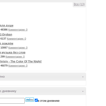
Все (13)
для души
 48386
Комментарии: 0
 J.Groban
 6137
Комментарии: 0
д дождём
 10067
Комментарии: 0
я музыка без слов
 299
Комментарии: 0
hristy - The Color Of The Night!
 46079
Комментарии: 0
тно
-
о дневнику
-
в этом дневнике