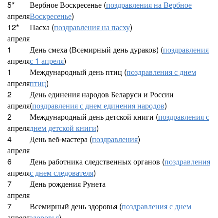
5*
Вербное Воскресенье (
поздравления на Вербное
апреля
Воскресенье
)
12*
Пасха (
поздравления на пасху
)
апреля
1
День смеха (Всемирный день дураков) (
поздравления
апреля
с 1 апреля
)
1
Международный день птиц (
поздравления с днем
апреля
птиц
)
2
День единения народов Беларуси и России
апреля
(
поздравления с днем единения народов
)
2
Международный день детской книги (
поздравления с
апреля
днем детской книги
)
4
День веб-мастера (
поздравления
)
апреля
6
День работника следственных органов (
поздравления
апреля
с днем следователя
)
7
День рождения Рунета
апреля
7
Всемирный день здоровья (
поздравления с днем
апреля
здоровья
)