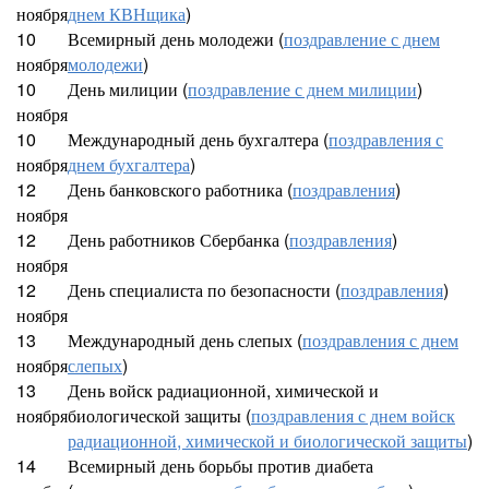
ноября
днем КВНщика
)
10
Всемирный день молодежи (
поздравление с днем
ноября
молодежи
)
10
День милиции (
поздравление с днем милиции
)
ноября
10
Международный день бухгалтера (
поздравления с
ноября
днем бухгалтера
)
12
День банковского работника (
поздравления
)
ноября
12
День работников Сбербанка (
поздравления
)
ноября
12
День специалиста по безопасности (
поздравления
)
ноября
13
Международный день слепых (
поздравления с днем
ноября
слепых
)
13
День войск радиационной, химической и
ноября
биологической защиты (
поздравления с днем войск
радиационной, химической и биологической защиты
)
14
Всемирный день борьбы против диабета