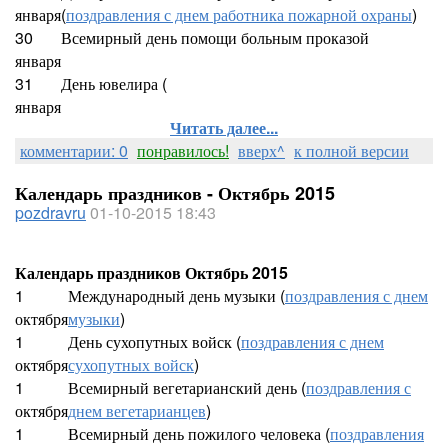
января
(
поздравления с днем работника пожарной охраны
)
30
Всемирный день помощи больным проказой
января
31
День ювелира (
января
Читать далее...
комментарии: 0
понравилось!
вверх^
к полной версии
Календарь праздников - Октябрь 2015
pozdravru
01-10-2015 18:43
Календарь праздников Октябрь 2015
1
Международный день музыки (
поздравления с днем
октября
музыки
)
1
День сухопутных войск (
поздравления с днем
октября
сухопутных войск
)
1
Всемирный вегетарианский день (
поздравления с
октября
днем вегетарианцев
)
1
Всемирный день пожилого человека (
поздравления