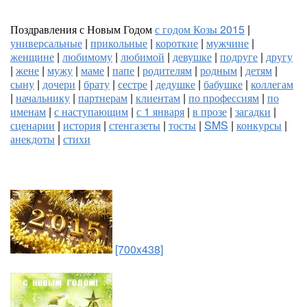
Поздравления с Новым Годом
с годом Козы 2015
|
универсальные
|
прикольные
|
короткие
|
мужчине
|
женщине
|
любимому
|
любимой
|
девушке
|
подруге
|
другу
|
жене
|
мужу
|
маме
|
папе
|
родителям
|
родным
|
детям
|
сыну
|
дочери
|
брату
|
сестре
|
дедушке
|
бабушке
|
коллегам
|
начальнику
|
партнерам
|
клиентам
|
по профессиям
|
по
именам
|
с наступающим
|
с 1 января
|
в прозе
|
загадки
|
сценарии
|
история
|
стенгазеты
|
тосты
|
SMS
|
конкурсы
|
анекдоты
|
стихи
[700x438]