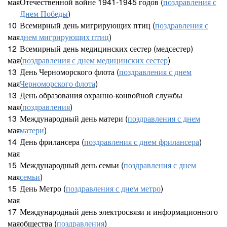
мая
Отечественной войне 1941-1945 годов (
поздравления с
Днем Победы
)
10
Всемирный день мигрирующих птиц (
поздравления с
мая
днем мигрирующих птиц
)
12
Всемирный день медицинских сестер (медсестер)
мая
(
поздравления с днем медицинских сестер
)
13
День Черноморского флота (
поздравления с днем
мая
Черноморского флота
)
13
День образования охранно-конвойной службы
мая
(
поздравления
)
13
Международный день матери (
поздравления с днем
мая
матери
)
14
День фрилансера (
поздравления с днем фрилансера
)
мая
15
Международный день семьи (
поздравления с днем
мая
семьи
)
15
День Метро (
поздравления с днем метро
)
мая
17
Международный день электросвязи и информационного
мая
общества (
поздравления
)