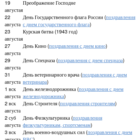
19
Преображение Господне
августая
22
День Государственного флага России (
поздравления
августа
с днем государственного флага
)
23
Курская битва (1943 год)
августая
27
День Кино (
поздравления с днем кино
)
августа
29
День Спецназа (
поздравления с днем спецназа
)
августа
31
День ветеринарного врача (
поздравления с днем
августа
ветеринара
)
1 вск
День железнодорожника (
поздравления с днем
августа
железнодорожника
)
2 вск
День Строителя (
поздравления строителям
)
августа
2 суб
День Физкультурника (
поздравления
августа
физкультурникам, спортсменам
)
3 вск
День военно-воздушных сил (
поздравления с днем
августа
ВВС
)