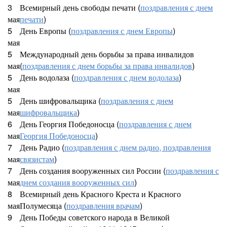
3
Всемирный день свободы печати (
поздравления с днем
мая
печати
)
5
День Европы (
поздравления с днем Европы
)
мая
5
Международный день борьбы за права инвалидов
мая
(
поздравления с днем борьбы за права инвалидов
)
5
День водолаза (
поздравления с днем водолаза
)
мая
5
День шифровальщика (
поздравления с днем
мая
шифровальщика
)
6
День Георгия Победоносца (
поздравления с днем
мая
Георгия Победоносца
)
7
День Радио (
поздравления с днем радио, поздравления
мая
связистам
)
7
День создания вооруженных сил России (
поздравления с
мая
днем создания вооруженных сил
)
8
Всемирный день Красного Креста и Красного
мая
Полумесяца (
поздравления врачам
)
9
День Победы советского народа в Великой