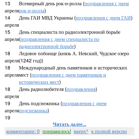
13
Всемирный день рок-н-ролла (
поздравления с днем
апреля
рок-н-ролла
)
14
День ГАИ МВД Украины (
поздравления с днем ГАИ
)
апреля
15
День специалиста по радиоэлектронной борьбе
апреля
(
поздравления с днем специалиста по
радиоэлектронной борьбе
)
18
Ледовое побоище (князь А. Невский, Чудское озеро
апреля
(1242 год))
18
Международный день памятников и исторических
апреля
мест (
поздравления с днем памятников и
исторических мест
)
18
День радиолюбителя (
поздравления
)
апреля
19
День подснежника (
поздравления с днем
апреля
подснежника
)
19
Читать далее...
комментарии: 0
понравилось!
вверх^
к полной версии