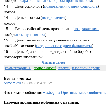
ноября
(
поздравления с днем борьбы против диабета
)
14
День социолога (
поздравления с днем социолога
)
ноября
14
День логопеда (
поздравления
)
ноября
15
Всероссийский день призывника (
поздравления с
ноября
днем призывника
)
15
День финансиста и национальной валюты в
ноября
Казахстане (
поздравление с днем финансиста
)
15
День образования подразделений по борьбе с
ноября
организованной
Читать далее...
комментарии: 3
понравилось!
вверх^
к полной версии
Без заголовка
pozdravru
23-08-2014 19:21
Это цитата сообщения
Radugina
Оригинальное сообщение
Парочка ароматных кофейных с цветами.