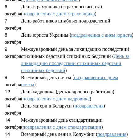
6
День страховщика (страхового агента)
октября
(
поздравления с днем страховщика
)
7
День работников штабных подразделений
октября
8
День юриста Украины (
поздравления с днем юриста
)
октября
9
Международный день за ликвидацию последствий
октября
стихийных бедствий стихийных бедствий (
День за
ликвидацию последствий стихийных бедствий
стихийных бедствий
)
9
Всемирный день почты (
поздравления с днем
октября
почты
)
12
День кадровика (день кадрового работника)
октября
(
поздравления с днем кадровика
)
14
День матери в Беларуси (
поздравления
)
октября
14
Международный день стандартизации
октября
(
поздравления с днем стандартизации
)
14
Всемирный день лени в Колумбии (
поздравления
)