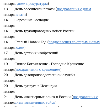
января
с днем прокуратуры
)
13
День российской печати (
поздравления с днем
января
печати
)
14
Обрезaние Господне
января
14
День трубопроводных войск России
января
14
Старый Новый Год (
поздравления со старым новым
января
годом
)
17
День детских изобретений
января
19
Святое Богоявление - Господне Крещение
января
(
поздравления с крещением
)
20
День делопроизводственной службы
января
20
День супруга в Исландии
января
21
День инженерных войск в России (
поздравления с
января
днем инженерных войск
)