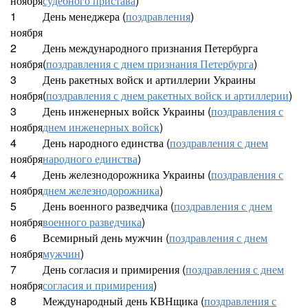
ноября
судебного пристава
)
1
День менеджера (
поздравления
)
ноября
2
День международного признания Петербурга
ноября
(
поздравления с днем признания Петербурга
)
3
День ракетных войск и артиллерии Украины
ноября
(
поздравления с днем ракетных войск и артиллерии
)
3
День инженерных войск Украины (
поздравления с
ноября
днем инженерных войск
)
4
День народного единства (
поздравления с днем
ноября
народного единства
)
4
День железнодорожника Украины (
поздравления с
ноября
днем железнодорожника
)
5
День военного разведчика (
поздравления с днем
ноября
военного разведчика
)
6
Всемирный день мужчин (
поздравления с днем
ноября
мужчин
)
7
День согласия и примирения (
поздравления с днем
ноября
согласия и примирения
)
8
Международный день КВНщика (
поздравления с