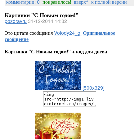
комментарии: 0
понравилось!
вверх^
к полной версии
Картинки "С Новым годом!"
pozdravru
31-12-2014 14:32
Это цитата сообщения
Volody24_gl
Оригинальное
сообщение
Картинки "С Новым годом!" + код для днева
[500x329]