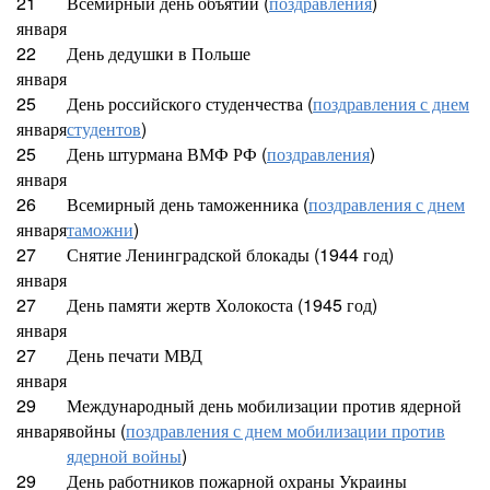
21
Всемирный день объятий (
поздравления
)
января
22
День дедушки в Польше
января
25
День российского студенчества (
поздравления с днем
января
студентов
)
25
День штурмана ВМФ РФ (
поздравления
)
января
26
Всемирный день таможенника (
поздравления с днем
января
таможни
)
27
Снятие Ленинградской блокады (1944 год)
января
27
День памяти жертв Холокоста (1945 год)
января
27
День печати МВД
января
29
Международный день мобилизации против ядерной
января
войны (
поздравления с днем мобилизации против
ядерной войны
)
29
День работников пожарной охраны Украины