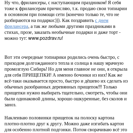
Ну что, фрилансеры, с наступающим праздником! Я себя
тоже к фрилансерам причисляю, т.к. продаю свои топиарии
в основном при помощи сети (конечно только те, что не
разбираются на подарки:))). Как поздравить
с днем
фрилансера
, а так же любыми другими праздниками в
стихах, прозе, заказать необычные подарки и даже торт -
можно тут: www.pozdrav.ru!
Вот эти очередные топиарики родились очень быстро, с
приходом долгожданного тепла и солнца в нашу мрачную
промозглую Сибирь! Но для меня главное не они, я открыла
для себя ПРИЩЕПКИ! А именно бочонки из них! Как же
всё-таки оказывается просто, быстро и дёшево их сделать из
обычных разобранных деревянных прищепок!!! Только
прищепки нужно выбирать тщательно, смотреть, чтобы они
были одинаковой длины, хорошо ошкуренные, без сколов и
заноз.
Наклеиваю половинки прищепок на полоску картона
плотно-плотно друг к другу. Можно даже изгибать картон
для особенно плотной подгонки. Потом сворачиваю всё это