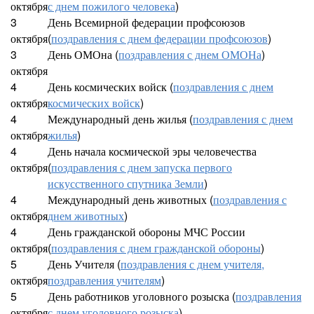
октября
с днем пожилого человека
)
3
День Всемирной федерации профсоюзов
октября
(
поздравления с днем федерации профсоюзов
)
3
День ОМОна (
поздравления с днем ОМОНа
)
октября
4
День космических войск (
поздравления с днем
октября
космических войск
)
4
Международный день жилья (
поздравления с днем
октября
жилья
)
4
День начала космической эры человечества
октября
(
поздравления с днем запуска первого
искусственного спутника Земли
)
4
Международный день животных (
поздравления с
октября
днем животных
)
4
День гражданской обороны МЧС России
октября
(
поздравления с днем гражданской обороны
)
5
День Учителя (
поздравления с днем учителя,
октября
поздравления учителям
)
5
День работников уголовного розыска (
поздравления
октября
с днем уголовного розыска
)