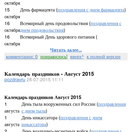
октября
15
День фармацевта (
поздравления с днем фармацевта
)
октября
16
Всемирный день продовольствия (
поздравления с
октября
днем продовольствия
)
16
Всемирный День здорового питания (
октября
Читать далее...
комментарии: 0
понравилось!
вверх^
к полной версии
Календарь праздников - Август 2015
pozdravru
28-07-2015 11:11
Календарь праздников Август 2015
1
День тыла вооруженных сил России (
поздравления
августа
с днем тыла
)
1
День инкассатора (
поздравления с днем
августа
инкассатора
)
2
День воздушно-десантных войск (
поздравления с