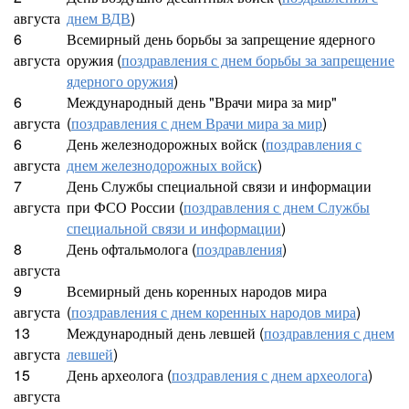
августа
днем ВДВ
)
6
Всемирный день борьбы за запрещение ядерного
августа
оружия (
поздравления с днем борьбы за запрещение
ядерного оружия
)
6
Международный день "Врачи мира за мир"
августа
(
поздравления с днем Врачи мира за мир
)
6
День железнодорожных войск (
поздравления с
августа
днем железнодорожных войск
)
7
День Службы специальной связи и информации
августа
при ФСО России (
поздравления с днем Службы
специальной связи и информации
)
8
День офтальмолога (
поздравления
)
августа
9
Всемирный день коренных народов мира
августа
(
поздравления с днем коренных народов мира
)
13
Международный день левшей (
поздравления с днем
августа
левшей
)
15
День археолога (
поздравления с днем археолога
)
августа