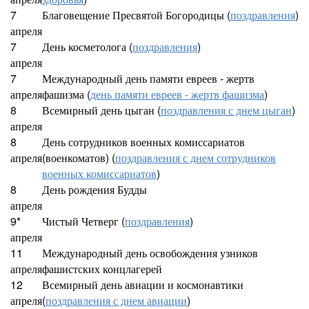
7
Благовещение Пресвятой Богородицы (
поздравления
)
апреля
7
День косметолога (
поздравления
)
апреля
7
Международный день памяти евреев - жертв
апреля
фашизма (
день памяти евреев - жертв фашизма
)
8
Всемирный день цыган (
поздравления с днем цыган
)
апреля
8
День сотрудников военных комиссариатов
апреля
(военкоматов) (
поздравления с днем сотрудников
военных комиссариатов
)
8
День рождения Будды
апреля
9*
Чистый Четверг (
поздравления
)
апреля
11
Международный день освобождения узников
апреля
фашистских концлагерей
12
Всемирный день авиации и космонавтики
апреля
(
поздравления с днем авиации
)