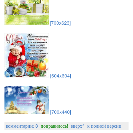
[700x623]
[604x604]
[700x440]
комментарии: 3
понравилось!
вверх^
к полной версии