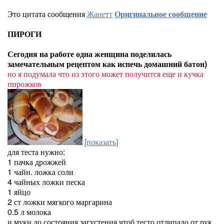
Это цитата сообщения
Жанетт
Оригинальное сообщение
ПИРОГИ
Сегодня на работе одна женщина поделилась
замечательным рецептом как испечь домашний батон)
но я подумала что из этого может получится еще и кучка
пирожков
[показать]
для теста нужно:
1 пачка дрожжей
1 чайн. ложка соли
4 чайных ложки песка
1 яйцо
2 ст ложки мягкого маргарина
0.5 л молока
и муки до состояния загустения чтоб тесто отлипало от рук