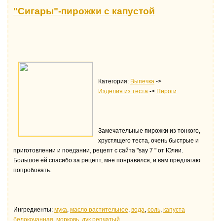
"Сигары"-пирожки с капустой
Категория:
Выпечка
->
Изделия из теста
->
Пироги
Замечательные пирожки из тонкого,
хрустящего теста, очень быстрые и
приготовлении и поедании, рецепт с сайта "say 7 " от Юлии.
Большое ей спасибо за рецепт, мне понравился, и вам предлагаю
попробовать.
Ингредиенты:
мука
,
масло растительное
,
водa
,
соль
,
капуста
белокочанная
,
морковь
,
лук репчатый
.