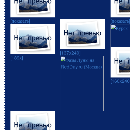
[показать]
[показать]
[137x240]
[189x]
[160x240