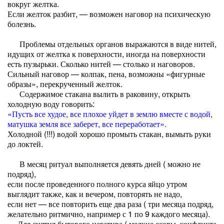
вокруг желтка.
Если желток разбит, — возможен наговор на психическую
болезнь.
Проблемы отдельных органов выражаются в виде нитей,
идущих от желтка к поверхности, иногда на поверхности
есть пузырьки. Сколько нитей — столько и наговоров.
Сильный наговор — колпак, пена, возможны «фигурные
образы», перекрученный желток.
Содержимое стакана вылить в раковину, открыть
холодную воду говорить:
«Пусть все худое, все плохое уйдет в землю вместе с водой,
матушка земля все заберет, все переработает».
Холодной (!!!) водой хорошо промыть стакан, вымыть руки
до локтей.
В месяц ритуал выполняется девять дней ( можно не
подряд),
если после проведенного полного курса яйцо утром
выглядит также, как и вечером, повторять не надо,
если нет — все повторить еще два раза ( три месяца подряд,
желательно ритмично, например с 1 по 9 каждого месяца).
Для снятия бытового негатива ( мелкие ссоры, конфликта