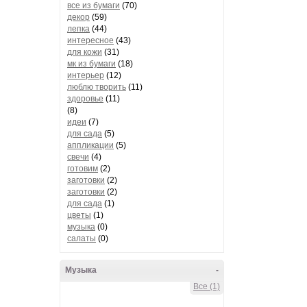
все из бумаги
(70)
декор
(59)
лепка
(44)
интересное
(43)
для кожи
(31)
мк из бумаги
(18)
интерьер
(12)
люблю творить
(11)
здоровье
(11)
(8)
идеи
(7)
для сада
(5)
аппликации
(5)
свечи
(4)
готовим
(2)
заготовки
(2)
заготовки
(2)
для сада
(1)
цветы
(1)
музыка
(0)
салаты
(0)
Музыка
-
Все (1)