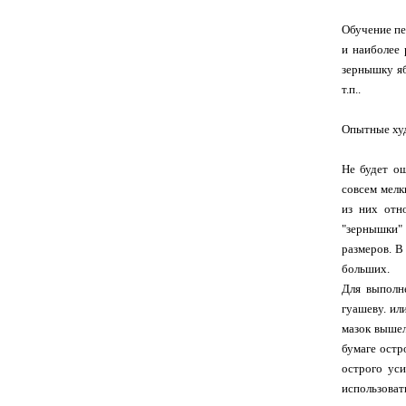
Обучение пе
и наиболее 
зернышку яб
т.п..
Опытные худ
Не будет ош
совсем мелк
из них отно
"зернышки" 
размеров. В
больших.
Для выполн
гуашеву. ил
мазок вышел
бумаге остр
острого уси
использоват