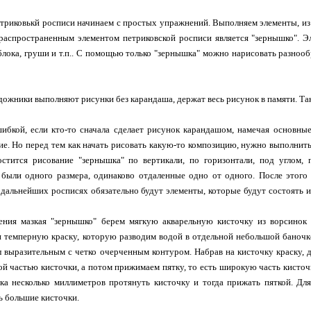
триковькй росписи начинаем с простых упражнений. Выполняем элементы, и
распространенным элементом петриковской росписи является "зернышко". Э
лока, груши и т.п.. С помощью только "зернышка" можно нарисовать разнооб
ожники выполняют рисунки без карандаша, держат весь рисунок в памяти. Та
ибкой, если кто-то сначала сделает рисунок карандашом, намечая основны
ие. Но перед тем как начать рисовать какую-то композицию, нужно выполни
стится рисование "зернышка" по вертикали, по горизонтали, под углом, 
были одного размера, одинаково отдаленные одно от одного. После этого
 дальнейших росписях обязательно будут элементы, которые будут состоять и
ения мазкая "зернышко" берем мягкую акварельную кисточку из ворсинок 
и темперную краску, которую разводим водой в отдельной небольшой баночк
 выразительным с четко очерченным контуром. Набрав на кисточку краску, д
ой частью кисточки, а потом прижимаем пятку, то есть широкую часть кисточ
ка несколько миллиметров протянуть кисточку и тогда прижать пяткой. Д
ь большие кисточки.