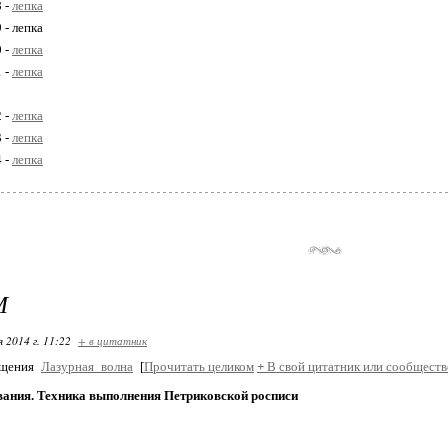
8 -
лепка
 - лепка
0 -
лепка
1 -
лепка
2 -
лепка
3 -
лепка
4 -
лепка
М
я 2014 г. 11:22
+ в цитатник
бщения
Лазурная_волна
[
Прочитать целиком
+
В свой цитатник или сообществ
вания. Техника выполнения Петриковской росписи