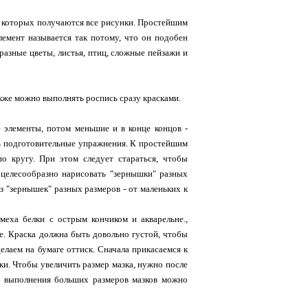
з которых получаются все рисунки. Простейшим
лемент называется так потому, что он подобен
разные цветы, листья, птиц, сложные пейзажи и
кже можно выполнять роспись сразу красками.
е элементы, потом меньшие и в конце концов -
ть подготовительные упражнения. К простейшим
по кругу. При этом следует стараться, чтобы
 целесообразно нарисовать "зернышки" разных
з "зернышек" разных размеров - от маленьких к
меха белки с острым кончиком и акварельнe.,
е. Краска должна быть довольно густой, чтобы
елаем на бумаге оттиск. Сначала прикасаемся к
ки. Чтобы увеличить размер мазка, нужно после
ля выполнения больших размеров мазков можно