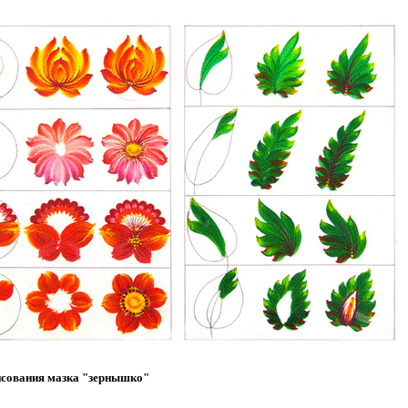
исования мазка "зернышко"