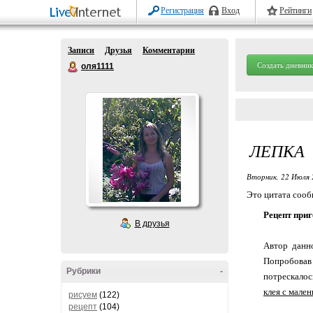
Регистрация
Вход
Рейтинги
Записи
Друзья
Комментарии
Создать дневник
оля1111
ЛЕПКА
Вторник, 22 Июля 
Это цитата соо
Рецепт при
В друзья
Автор данн
Попробовав 
Рубрики
-
потрескалос
клея с мале
рисуем
(122)
рецепт
(104)