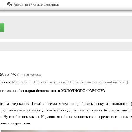
Авось
из (+ сутки) дневников
2014 г. 14:26
+ в цитатник
бщения
Марриэтта
[
Прочитать целиком
+
В свой цитатник или сообщество!
]
готовления без варки белоснежного ХОЛОДНОГО ФАРФОРА
ого мастер-класса
Levalia
всегда хотела попробовать лепку из холодного ф
однажды сделать массу для лепки по одному мастер-классу без варки, автор
ь. Ну и забылось как-то. Недавно возобновила поиск своего рецепта и нашла:
нькими хитростями