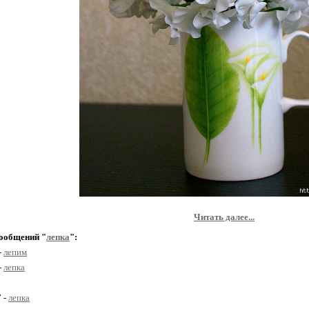
Читать далее...
ообщений "
лепка
":
-
лепим
-
лепка
7 -
лепка