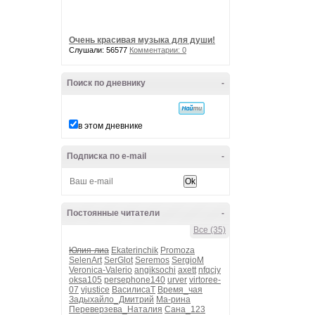
Очень красивая музыка для души!
Слушали: 56577
Комментарии: 0
Поиск по дневнику
-
в этом дневнике
Подписка по e-mail
-
Постоянные читатели
-
Все (35)
Юлия-лиа
Ekaterinchik
Promoza
SelenArt
SerGlot
Seremos
SergioM
Veronica-Valerio
angiksochi
axett
nfqcjy
oksa105
persephone140
urver
virtoree-
07
vjustice
ВасилисаТ
Время_чая
Задыхайло_Дмитрий
Ма-рина
Переверзева_Наталия
Сана_123