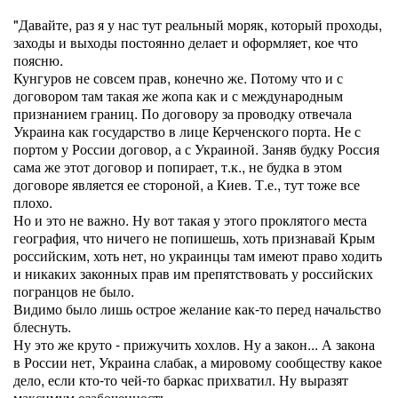
"Давайте, раз я у нас тут реальный моряк, который проходы,
заходы и выходы постоянно делает и оформляет, кое что
поясню.
Кунгуров не совсем прав, конечно же. Потому что и с
договором там такая же жопа как и с международным
признанием границ. По договору за проводку отвечала
Украина как государство в лице Керченского порта. Не с
портом у России договор, а с Украиной. Заняв будку Россия
сама же этот договор и попирает, т.к., не будка в этом
договоре является ее стороной, а Киев. Т.е., тут тоже все
плохо.
Но и это не важно. Ну вот такая у этого проклятого места
география, что ничего не попишешь, хоть признавай Крым
российским, хоть нет, но украинцы там имеют право ходить
и никаких законных прав им препятствовать у российских
погранцов не было.
Видимо было лишь острое желание как-то перед начальство
блеснуть.
Ну это же круто - прижучить хохлов. Ну а закон... А закона
в России нет, Украина слабак, а мировому сообществу какое
дело, если кто-то чей-то баркас прихватил. Ну выразят
максимум озабоченность.