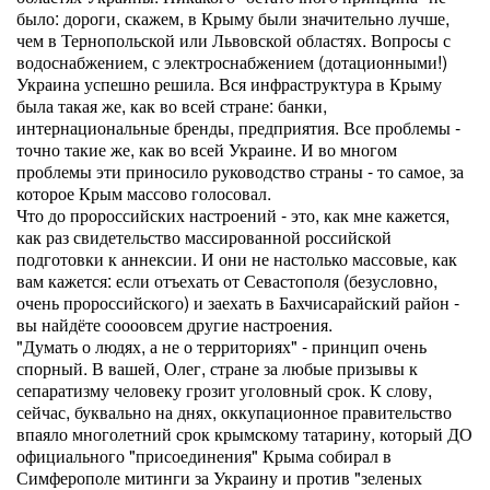
было: дороги, скажем, в Крыму были значительно лучше,
чем в Тернопольской или Львовской областях. Вопросы с
водоснабжением, с электроснабжением (дотационными!)
Украина успешно решила. Вся инфраструктура в Крыму
была такая же, как во всей стране: банки,
интернациональные бренды, предприятия. Все проблемы -
точно такие же, как во всей Украине. И во многом
проблемы эти приносило руководство страны - то самое, за
которое Крым массово голосовал.
Что до пророссийских настроений - это, как мне кажется,
как раз свидетельство массированной российской
подготовки к аннексии. И они не настолько массовые, как
вам кажется: если отъехать от Севастополя (безусловно,
очень пророссийского) и заехать в Бахчисарайский район -
вы найдёте соооовсем другие настроения.
"Думать о людях, а не о территориях" - принцип очень
спорный. В вашей, Олег, стране за любые призывы к
сепаратизму человеку грозит уголовный срок. К слову,
сейчас, буквально на днях, оккупационное правительство
впаяло многолетний срок крымскому татарину, который ДО
официального "присоединения" Крыма собирал в
Симферополе митинги за Украину и против "зеленых