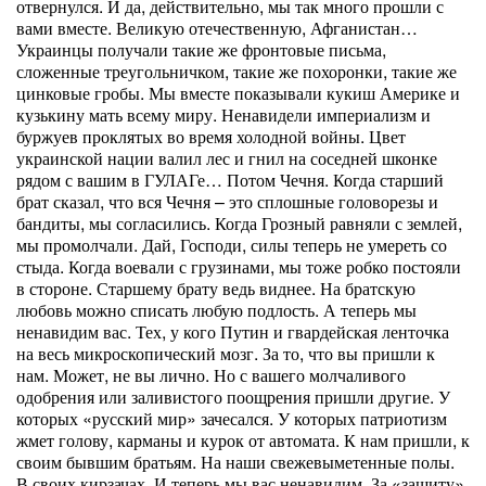
отвернулся. И да, действительно, мы так много прошли с
вами вместе. Великую отечественную, Афганистан…
Украинцы получали такие же фронтовые письма,
сложенные треугольничком, такие же похоронки, такие же
цинковые гробы. Мы вместе показывали кукиш Америке и
кузькину мать всему миру. Ненавидели империализм и
буржуев проклятых во время холодной войны. Цвет
украинской нации валил лес и гнил на соседней шконке
рядом с вашим в ГУЛАГе… Потом Чечня. Когда старший
брат сказал, что вся Чечня – это сплошные головорезы и
бандиты, мы согласились. Когда Грозный равняли с землей,
мы промолчали. Дай, Господи, силы теперь не умереть со
стыда. Когда воевали с грузинами, мы тоже робко постояли
в стороне. Старшему брату ведь виднее. На братскую
любовь можно списать любую подлость. А теперь мы
ненавидим вас. Тех, у кого Путин и гвардейская ленточка
на весь микроскопический мозг. За то, что вы пришли к
нам. Может, не вы лично. Но с вашего молчаливого
одобрения или заливистого поощрения пришли другие. У
которых «русский мир» зачесался. У которых патриотизм
жмет голову, карманы и курок от автомата. К нам пришли, к
своим бывшим братьям. На наши свежевыметенные полы.
В своих кирзачах. И теперь мы вас ненавидим. За «защиту»