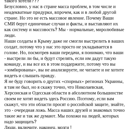
такого хотели???
Безусловно, у нас в стране масса проблем, в том числе и
неадекватные придурки, впрочем, как и в любой другой
стране. Но это не есть массовое явление. Почему Ваши
СМИ берут единичные случаи и факты, и выставляют их
как систему и массовость? Мы - нормальные, миролюбивые
люди.
Наши солдаты в Крыму даже не смогли выстрелить в ваших
солдат, потому что у нас это просто не укладывается в
голове. Но, посмотрев ваши передачи, я понимаю, что ваши
- выстрели ли бы, и будут стрелять, если им дадут такую
команду, и вы все их в этом поддержите, потому что вы
«зомбированы», вы не анализируете, не читаете и не хотите
видеть и слышать правду.
Я не буду говорить о других «спорных» регионах Украины,
я там не был, но я скажу точно, что Николаевская,
Херсонская и Одесская области в абсолютном большинстве
своем не хотят видеть здесь Россию. Поэтому, если вам
скажут, что эти области просят о российской защите, знайте,
это - очередная ложь. Масса наших друзей и знакомых точно
такие же и так же думают. Мы похожи на людей, которых
надо защищать?
Люди, включите, наконец, мозги !