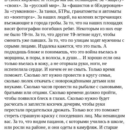
«своих». За «русский мир». За «фашистов и бЕндеровцев»
За «гумконвои». За танки, БТРы, гранатометы и автоматы
из «военторга». За наших людей, на коленях встречающих
въезжающие в города гробы. За то, что на наших площадях
висят фотографии погибших ребят. Некоторым из них еще
не было 19-ти. За то, что другие 19-летние идут, чтобы
сменить уже павших. За то, что по улицам ходят мужчины с
серыми лицами. Издалека кажется, что это пыль. А
подходишь ближе и понимаешь, что это война въелась в
морщины, в поры, в волосы, в души… И хорошо если она
только въелась в кожу, а не оторвала руки, ноги, не
испепелила сердце. И ничем ее не смыть. Только время
поможет. Сколько лет нужно провести в кругу семьи,
сколько люлек откачать с новорождёнными детьми или
внуками. Сколько часов провести на рыбалке с сыновьями,
братьями или отцами. Сколько времени должно пройти,
чтобы появился блеск в глазах. Сколько нужно будет
расчесать и заплести косичек дочерям, чтобы руки
перестали предательски дрожать. Только все это поможет
стереть страшную краску с поседевших лиц. Мы ненавидим
вас. За то, что видим пацанов, с которыми учились в школе,
или росли на районе, и они одеты в камуфляж. И старше