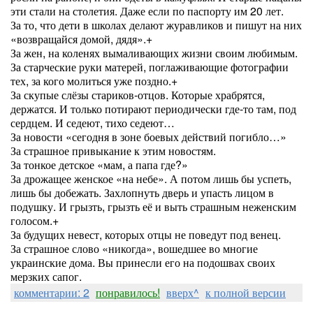
эти стали на столетия. Даже если по паспорту им 20 лет.
За то, что дети в школах делают журавликов и пишут на них
«возвращайся домой, дядя».+
За жен, на коленях вымаливающих жизни своим любимым.
За старческие руки матерей, поглаживающие фотографии
тех, за кого молиться уже поздно.+
За скупые слёзы стариков-отцов. Которые храбрятся,
держатся. И только потирают периодически где-то там, под
сердцем. И седеют, тихо седеют…
За новости «сегодня в зоне боевых действий погибло…»
За страшное привыкание к этим новостям.
За тонкое детское «мам, а папа где?»
За дрожащее женское «на небе». А потом лишь бы успеть,
лишь бы добежать. Захлопнуть дверь и упасть лицом в
подушку. И грызть, грызть её и выть страшным неженским
голосом.+
За будущих невест, которых отцы не поведут под венец.
За страшное слово «никогда», вошедшее во многие
украинские дома. Вы принесли его на подошвах своих
мерзких сапог.
комментарии: 2
понравилось!
вверх^
к полной версии