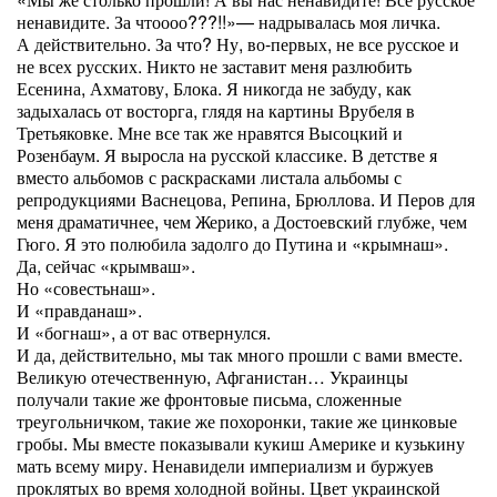
ненавидите. За чтоооо???!!»— надрывалась моя личка.
А действительно. За что? Ну, во-первых, не все русское и
не всех русских. Никто не заставит меня разлюбить
Есенина, Ахматову, Блока. Я никогда не забуду, как
задыхалась от восторга, глядя на картины Врубеля в
Третьяковке. Мне все так же нравятся Высоцкий и
Розенбаум. Я выросла на русской классике. В детстве я
вместо альбомов с раскрасками листала альбомы с
репродукциями Васнецова, Репина, Брюллова. И Перов для
меня драматичнее, чем Жерико, а Достоевский глубже, чем
Гюго. Я это полюбила задолго до Путина и «крымнаш».
Да, сейчас «крымваш».
Но «совестьнаш».
И «правданаш».
И «богнаш», а от вас отвернулся.
И да, действительно, мы так много прошли с вами вместе.
Великую отечественную, Афганистан… Украинцы
получали такие же фронтовые письма, сложенные
треугольничком, такие же похоронки, такие же цинковые
гробы. Мы вместе показывали кукиш Америке и кузькину
мать всему миру. Ненавидели империализм и буржуев
проклятых во время холодной войны. Цвет украинской