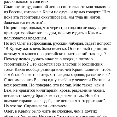
рассказывают в соцсетях.
Спасают от чудовищной депрессии только те мои знакомые
из России, которые в Крым не едут - и прямо говорят: "Нет,
пока эта территория оккупирована, мы туда ни ногой.
Запачкаться не хотим".
Потрясающе, однако, что через три года после оккупации
приходится объяснять людям, почему ездить в Крым =
пользоваться краденым.
Но вот Олег из Ярославля, русский либерал, задаёт вопрос:
"В Крыму жить ведь было нелегко. Остаточный принцип,
потому что много про российских настроений, так ведь?
Почему нельзя думать вначале о людях, а потом о
территориях? Это касается всех властей: и российских
тоже. Какая вообще разница мне, чей Крым, главное, чтобы
там было бы жить и отдыхать людям хорошо, разве не так?
Я понимаю, что Вы под одну гребёнку чешете и Путина, и
всех россиян. Но поверьте, это не так. Мне также, как и
Вам, не нравится милитаризм, кровь, разделение людей,
ненависть между братскими странами и т.д.. Но я бы
вначале спрашивал людей, а не цеплялся за территории".
Ну что же. Спрашивали - отвечаем.
Олег, в Крыму было жить не сложнее, чем в других
областях Украины. Никакого "остаточного принципа" не