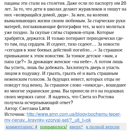
пацаны эти стали на столетия. Даже если по паспорту им 20
лет. За то, что дети в школах делают журавликов и пишут на
них «возвращайся домой, дядя». За жен, на коленях
вымаливающих жизни своим любимым. За старческие руки
матерей, поглаживающие фотографии тех, за кого молиться
уже поздно. За скупые слёзы стариков-отцов. Которые
храбрятся, держатся. И только потирают периодически где-
то там, под сердцем. И седеют, тихо седеют… За новости
«сегодня в зоне боевых действий погибло…» За страшное
привыкание к этим новостям. За тонкое детское «мам, а
папа где?» За дрожащее женское «на небе». А потом лишь
бы успеть, лишь бы добежать. Захлопнуть дверь и упасть
лицом в подушку. И грызть, грызть её и выть страшным
неженским голосом. За будущих невест, которых отцы не
поведут под венец. За страшное слово «никогда», вошедшее
во многие украинские дома. Вы принесли его на подошвах
своих мерзких сапог. Я надеюсь, что Света из Ростова
получила исчерпывающий ответ?
Автор: Светлана Lana
Источник:
http://www.amn.com.ua/blogy/pochemu-teper-
my-nenav...kraynky-vzorval-set/?_utl_t=ok
комментарии: 4
понравилось!
вверх^
к полной версии