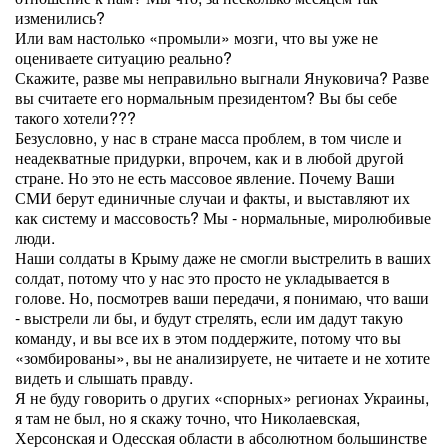
изменились?
Или вам настолько «промыли» мозги, что вы уже не
оцениваете ситуацию реально?
Скажите, разве мы неправильно выгнали Януковича? Разве
вы считаете его нормальным президентом? Вы бы себе
такого хотели???
Безусловно, у нас в стране масса проблем, в том числе и
неадекватные придурки, впрочем, как и в любой другой
стране. Но это не есть массовое явление. Почему Ваши
СМИ берут единичные случаи и факты, и выставляют их
как систему и массовость? Мы - нормальные, миролюбивые
люди.
Наши солдаты в Крыму даже не смогли выстрелить в ваших
солдат, потому что у нас это просто не укладывается в
голове. Но, посмотрев ваши передачи, я понимаю, что ваши
- выстрели ли бы, и будут стрелять, если им дадут такую
команду, и вы все их в этом поддержите, потому что вы
«зомбированы», вы не анализируете, не читаете и не хотите
видеть и слышать правду.
Я не буду говорить о других «спорных» регионах Украины,
я там не был, но я скажу точно, что Николаевская,
Херсонская и Одесская области в абсолютном большинстве