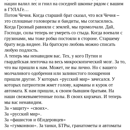
нации валил лес и гнил на соседней шконке рядом с вашим
в ГУЛАГе…
Потом Чечня. Когда старший брат сказал, что вся Чечня –
это сплошные головорезы и бандиты, мы согласились.
Когда Грозный равняли с землей, мы промолчали. Дай,
Господи, силы теперь не умереть со стыда. Когда воевали с
грузинами, мы тоже робко постояли в стороне. Старшему
брату ведь виднее. На братскую любовь можно списать
любую подлость.
А теперь мы ненавидим вас. Тех, у кого Путин и
гвардейская ленточка на весь микроскопический мозг. За то,
что вы пришли к нам. Может, не вы лично. Но с вашего
молчаливого одобрения или заливистого поощрения
пришли другие. У которых «русский мир» зачесался. У
которых патриотизм жмет голову, карманы и курок от
автомата. К нам пришли, к своим бывшим братьям. На
наши свежевыметенные полы. В своих кирзачах. И теперь
мы вас ненавидим.
За «защиту» «своих».
За «русский мир».
За «фашистов и бЕндеровцев»
За «гумконвои». За танки, БТРы, гранатометы и автоматы