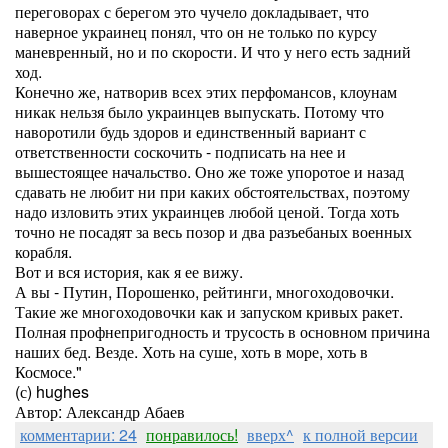
переговорах с берегом это чучело докладывает, что
наверное украинец понял, что он не только по курсу
маневренный, но и по скорости. И что у него есть задний
ход.
Конечно же, натворив всех этих перфомансов, клоунам
никак нельзя было украинцев выпускать. Потому что
наворотили будь здоров и единственный вариант с
ответственности соскочить - подписать на нее и
вышестоящее начальство. Оно же тоже упоротое и назад
сдавать не любит ни при каких обстоятельствах, поэтому
надо изловить этих украинцев любой ценой. Тогда хоть
точно не посадят за весь позор и два разъебаных военных
корабля.
Вот и вся история, как я ее вижу.
А вы - Путин, Порошенко, рейтинги, многоходовочки.
Такие же многоходовочки как и запуском кривых ракет.
Полная профнепригодность и трусость в основном причина
наших бед. Везде. Хоть на суше, хоть в море, хоть в
Космосе."
(с) hughes
Автор: Александр Абаев
комментарии: 24
понравилось!
вверх^
к полной версии