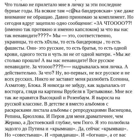
Что только не прилетало мне в личку за эти последние
бурные годы. На всякие там «с@ка бандеровская» уже даже
внимание не обращаю. Давно принимаю за комплимент. Но
сегодня вдруг зацепило одно сообщение: «ЗА ЧТОООО??!
(именно так протяжно и именно капслоком) за что вы нас
так ненавидите????» Мы — это, соответственно,
украинцы, то есть х0хлы, то есть бандеровцы , то есть
фашисты. Они- это русские, то есть братья, то есть одной
крови, одного теста и чуть ли не от одной матери. «Мы же
столько прошли! А вы нас ненавидите! Все русское
ненавидите. За чтоооо???!!»— надрывалась моя личка. А
действительно. За что? Ну, во-первых, не все русское и не
всех русских. Никто не заставит меня разлюбить Есенина,
Ахматову, Блока. Я никогда не забуду, как задыхалась от
восторга, глядя на картины Врубеля в Третьяковке. Мне все
так же нравятся Высоцкий и Розенбаум. Я выросла на
русской классике. В детстве я вместо альбомов с
раскрасками листала альбомы с репродукциями Васнецова,
Репина, Брюллова. И Перов для меня драматичнее, чем
Жерико, а Достоевский глубже, чем Гюго. Я это полюбила
задолго до Путина и «крымнаш». Да, сейчас «крымваш».
Но «совестьнаш». И «правданаш». И «богнаш», а от вас