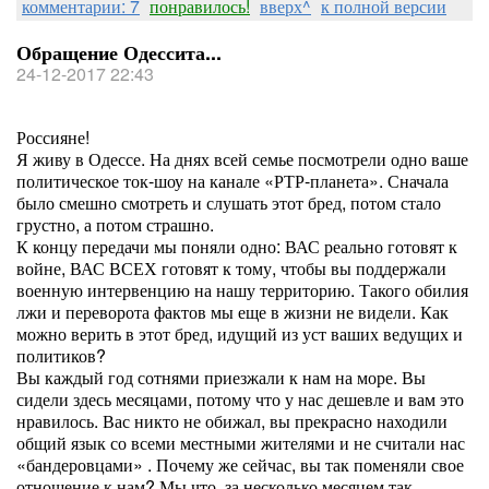
комментарии: 7
понравилось!
вверх^
к полной версии
Обращение Одессита...
24-12-2017 22:43
Россияне!
Я живу в Одессе. На днях всей семье посмотрели одно ваше
политическое ток-шоу на канале «РТР-планета». Сначала
было смешно смотреть и слушать этот бред, потом стало
грустно, а потом страшно.
К концу передачи мы поняли одно: ВАС реально готовят к
войне, ВАС ВСЕХ готовят к тому, чтобы вы поддержали
военную интервенцию на нашу территорию. Такого обилия
лжи и переворота фактов мы еще в жизни не видели. Как
можно верить в этот бред, идущий из уст ваших ведущих и
политиков?
Вы каждый год сотнями приезжали к нам на море. Вы
сидели здесь месяцами, потому что у нас дешевле и вам это
нравилось. Вас никто не обижал, вы прекрасно находили
общий язык со всеми местными жителями и не считали нас
«бандеровцами» . Почему же сейчас, вы так поменяли свое
отношение к нам? Мы что, за несколько месяцем так