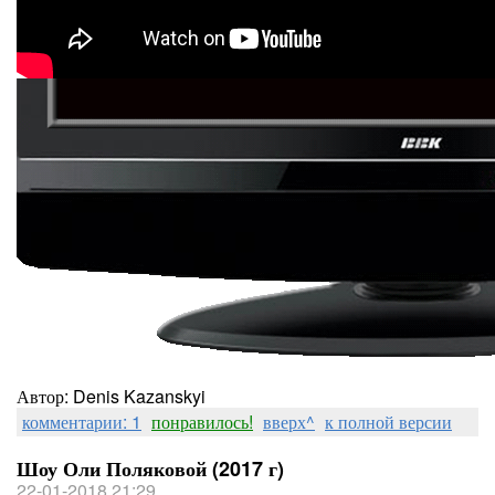
Автор: Denis Kazanskyi
комментарии: 1
понравилось!
вверх^
к полной версии
Шоу Оли Поляковой (2017 г)
22-01-2018 21:29