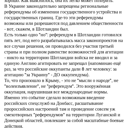
хорошо. Как выяснилось, она их легко может похерить.
В Украине законодательно запрещены региональные
референдумы об изменении государственного устройства и
государственных границ. Где-то эти референдумы
возможны или разрешаются под давлением общественности
- вот, скажем, в Шотландии был.
Есть только одно "но": референдум в Шотландии готовился
пять лет, под него разрабатывалась масса законопроектов на
все случаи решения, он проводился без участия третьей
страны и при полном равенстве возможностей для агитации
- никто на территорию Шотландии войска не вводил и за
единую Англию агитировать не запрещал (напоминаю ещё
раз, за что российские оккупанты дали 8 лет человеку: за
агитацию "за Украину" - ДО оккупендума).
То, что произошло в Крыму, - это не "мысли о народе", не
"волеизъявление", не "референдум". Это вооружённая
оккупация, нарушившая все международные нормы.
Именно это событие сделало возможным введение
российских спецслужб на Донбасс, расшатывание
пророссийских настроений там и проведение совсем уж
смехотворных "референдумов" на территории Луганской и
Донецкой областей, повлекшее за собой масштабные боевые
действия.