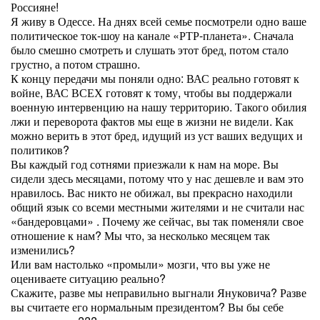
Россияне!
Я живу в Одессе. На днях всей семье посмотрели одно ваше
политическое ток-шоу на канале «РТР-планета». Сначала
было смешно смотреть и слушать этот бред, потом стало
грустно, а потом страшно.
К концу передачи мы поняли одно: ВАС реально готовят к
войне, ВАС ВСЕХ готовят к тому, чтобы вы поддержали
военную интервенцию на нашу территорию. Такого обилия
лжи и переворота фактов мы еще в жизни не видели. Как
можно верить в этот бред, идущий из уст ваших ведущих и
политиков?
Вы каждый год сотнями приезжали к нам на море. Вы
сидели здесь месяцами, потому что у нас дешевле и вам это
нравилось. Вас никто не обижал, вы прекрасно находили
общий язык со всеми местными жителями и не считали нас
«бандеровцами» . Почему же сейчас, вы так поменяли свое
отношение к нам? Мы что, за несколько месяцем так
изменились?
Или вам настолько «промыли» мозги, что вы уже не
оцениваете ситуацию реально?
Скажите, разве мы неправильно выгнали Януковича? Разве
вы считаете его нормальным президентом? Вы бы себе