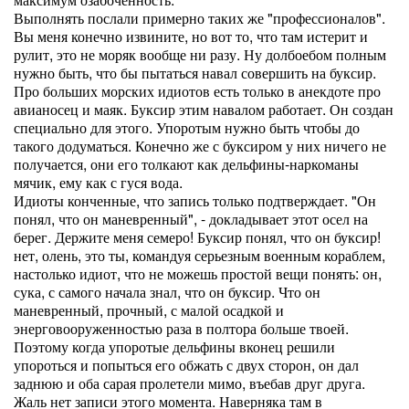
Выполнять послали примерно таких же "профессионалов".
Вы меня конечно извините, но вот то, что там истерит и
рулит, это не моряк вообще ни разу. Ну долбоебом полным
нужно быть, что бы пытаться навал совершить на буксир.
Про больших морских идиотов есть только в анекдоте про
авианосец и маяк. Буксир этим навалом работает. Он создан
специально для этого. Упоротым нужно быть чтобы до
такого додуматься. Конечно же с буксиром у них ничего не
получается, они его толкают как дельфины-наркоманы
мячик, ему как с гуся вода.
Идиоты конченные, что запись только подтверждает. "Он
понял, что он маневренный", - докладывает этот осел на
берег. Держите меня семеро! Буксир понял, что он буксир!
нет, олень, это ты, командуя серьезным военным кораблем,
настолько идиот, что не можешь простой вещи понять: он,
сука, с самого начала знал, что он буксир. Что он
маневренный, прочный, с малой осадкой и
энерговооруженностью раза в полтора больше твоей.
Поэтому когда упоротые дельфины вконец решили
упороться и попыться его обжать с двух сторон, он дал
заднюю и оба сарая пролетели мимо, въебав друг друга.
Жаль нет записи этого момента. Наверняка там в