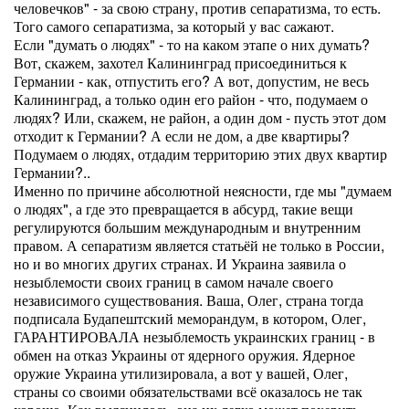
человечков" - за свою страну, против сепаратизма, то есть.
Того самого сепаратизма, за который у вас сажают.
Если "думать о людях" - то на каком этапе о них думать?
Вот, скажем, захотел Калининград присоединиться к
Германии - как, отпустить его? А вот, допустим, не весь
Калининград, а только один его район - что, подумаем о
людях? Или, скажем, не район, а один дом - пусть этот дом
отходит к Германии? А если не дом, а две квартиры?
Подумаем о людях, отдадим территорию этих двух квартир
Германии?..
Именно по причине абсолютной неясности, где мы "думаем
о людях", а где это превращается в абсурд, такие вещи
регулируются большим международным и внутренним
правом. А сепаратизм является статьёй не только в России,
но и во многих других странах. И Украина заявила о
незыблемости своих границ в самом начале своего
независимого существования. Ваша, Олег, страна тогда
подписала Будапештский меморандум, в котором, Олег,
ГАРАНТИРОВАЛА незыблемость украинских границ - в
обмен на отказ Украины от ядерного оружия. Ядерное
оружие Украина утилизировала, а вот у вашей, Олег,
страны со своими обязательствами всё оказалось не так