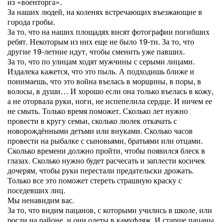
из «военторга».
За наших людей, на коленях встречающих въезжающие в
города гробы.
За то, что на наших площадях висят фотографии погибших
ребят. Некоторым из них еще не было 19-ти. За то, что
другие 19-летние идут, чтобы сменить уже павших.
За то, что по улицам ходят мужчины с серыми лицами.
Издалека кажется, что это пыль. А подходишь ближе и
понимаешь, что это война въелась в морщины, в поры, в
волосы, в души… И хорошо если она только въелась в кожу,
а не оторвала руки, ноги, не испепелила сердце. И ничем ее
не смыть. Только время поможет. Сколько лет нужно
провести в кругу семьи, сколько люлек откачать с
новорождёнными детьми или внуками. Сколько часов
провести на рыбалке с сыновьями, братьями или отцами.
Сколько времени должно пройти, чтобы появился блеск в
глазах. Сколько нужно будет расчесать и заплести косичек
дочерям, чтобы руки перестали предательски дрожать.
Только все это поможет стереть страшную краску с
поседевших лиц.
Мы ненавидим вас.
За то, что видим пацанов, с которыми учились в школе, или
росли на районе, и они одеты в камуфляж. И старше пацаны