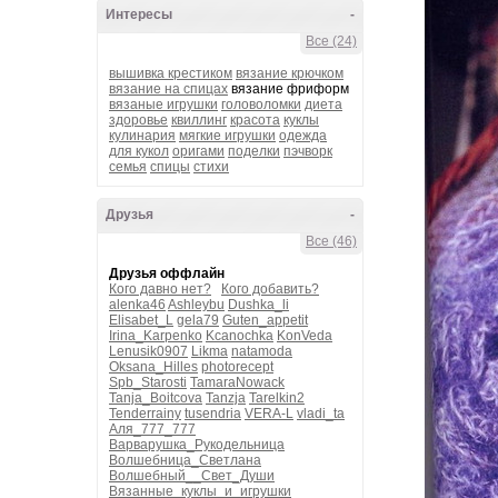
Интересы
-
Все (24)
вышивка крестиком
вязание крючком
вязание на спицах
вязание фриформ
вязаные игрушки
головоломки
диета
здоровье
квиллинг
красота
куклы
кулинария
мягкие игрушки
одежда
для кукол
оригами
поделки
пэчворк
семья
спицы
стихи
Друзья
-
Все (46)
Друзья оффлайн
Кого давно нет?
Кого добавить?
alenka46
Ashleybu
Dushka_li
Elisabet_L
gela79
Guten_appetit
Irina_Karpenko
Kcanochka
KonVeda
Lenusik0907
Likma
natamoda
Oksana_Hilles
photorecept
Spb_Starosti
TamaraNowack
Tanja_Boitcova
Tanzja
Tarelkin2
Tenderrainy
tusendria
VERA-L
vladi_ta
Аля_777_777
Варварушка_Рукодельница
Волшебница_Светлана
Волшебный__Свет_Души
Вязанные_куклы_и_игрушки