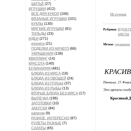
ШИТЬЁ
(27)
ИГРУШКИ
(412)
ВСЁ ДЛЯ КУКОЛ
(106)
Источник
ВЯЗАНЫЕ ИГРУШКИ
(101)
КУКЛЫ
(130)
МЯГКИЕ ИГРУШКИ
(81)
Рубрики:
ИДЕИ/У
ТИЛЬДЫ
(33)
ЦВЕТЫ
ИДЕИ
(271)
изонить
(21)
Метки:
украшения
ПОДЕЛКИ ИЗ НИЧЕГО
(66)
УКРАШЕНИЯ
(138)
КВИЛЛИНГ
(14)
КРАСОТА
(140)
КУЛИНАРИЯ
(481)
КРАСИВ
БЛЮДА ИЗ МЯСА
(18)
БЛЮДА ИЗ ОВОЩЕЙ
(24)
Пятница, 25 Февра
БЛЮДА ИЗ ПТИЦЫ
(37)
БЛЮДА ИЗ РЫБЫ
(13)
Это цитата соо
ВТОРЫЕ БЛЮДА БЕЗ МЯСА
(17)
Красивый Д
ВЫПЕЧКА
(196)
ЗАГОТОВКИ
(10)
ЗАКУСКИ
(84)
напитки
(9)
РАЗНОЕ, ИНТЕРЕСНО
(87)
РУЛЕТЫ РАЗНЫЕ
(7)
САЛАТЫ
(65)