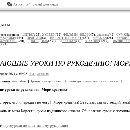
Авось
из (+ сутки) дневников
ЦВЕТЫ
.
этом дневнике:
ШИТЬЁ
(125),
ХУДЕЕМ
(92),
ФИЛЬМЫ, ВИДЕО
(7),
упаковка
(46),
СУМКИ
(
РАЗДНИКИ
(144),
ОРИГАМИ
(3),
НЕ ХОТИМ БОЛЕТЬ
(87),
МУЗЫКА
(28),
КУЛИНА
ЖУРНАЛЫ
(280),
ДЛЯ ДОМА
(239),
ДЕКУПАЖ
(1),
ВЯЗАНИЕ
(1217),
ВЫШИВКА
9),
(1)
АЮЩИЕ УРОКИ ПО РУКОДЕЛИЮ! МОРЕ
враля 2011 г. 00:28
+ в цитатник
бщения
microfon
[
Прочитать целиком
+
В свой цитатник или сообщество!
]
е уроки по рукоделию! Море креатива!
осторге, что и передать не могу! Море креатива! Эта Лазарева настоящий гени
кань из меха Корсет и сумка из джинсовой ткани. Обновление сумки с помощью
се
видеоуроки по креативному рукоделию