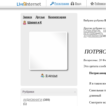
Регистрация
Вход
Рейтинги
Записи
Друзья
Комментарии
Выбрана рубрика
Шарап и К
Другие рубрики в 
ПЭЧВОРК
(13),
П
ИГРУШКИ
(412),
АУДИОКНИГИ
(38
ПОТРЯС
Воскресенье, 20 Фе
Это цитата соо
Потрясающи
В друзья
Я в таком в
Синельная т
Рубрики
-
длинный
АУДИОКНИГИ
(389)
Смотрите в
(1)