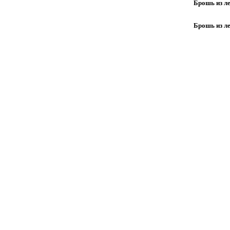
Брошь из л
Брошь из л