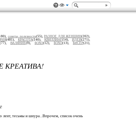
180),
советы, полезности
(55),
РАЗНОЕ ДЛЯ ЖЕНЩИН
(202),
РИЯ
(481),
КРАСОТА
(140),
КВИЛЛИНГ
(14),
ИДЕИ
(271),
(77),
ВАЛЯНИЕ
(9),
БОХО
(12),
БОХО
(13),
БИСЕР
(21),
 КРЕАТИВА!
й!
 лент, тесьмы и шнура...Впрочем, список очень