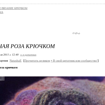
Е/ВЯЗАНИЕ КРЮЧКОМ
МА
НАЯ РОЗА КРЮЧКОМ
ля 2011 г. 12:40
+ в цитатник
бщения
NatashaE
[
Прочитать целиком
+
В свой цитатник или сообщество!
]
оза крючком