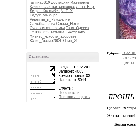
галина5819
Достархан
Ижевчанка
Кукино_счастье_сияющее
Лана_Берг
Лидия_Каламбет
М_Г_Х
РадужнаяЗебра
Рецепты_и_Рукоделие
Самобраночка
Серый_Некто
Счастливая__семья
Таня_Одесса
ТАТИК_222
Татьяна_Болтунова
Фитнес_красота_здоровье
Юлия_Аремо2004
Юлия_Ж
Рубрики:
ВЯЗАНИ
Статистика
-
ИДЕИ/У
ЦВЕТЫ
Создан: 19.02.2011
Записей: 4063
Комментариев: 83
Написано: 5044
Отчеты:
Посетители
БРОШЬ 
Поисковые фразы
Суббота, 26 Февра
Это цитата соо
Без заголов