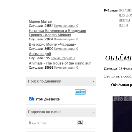
Рубрики:
ВЯЗАНИ
ДЛЯ ДО
ЦВЕТЫ
Мирей Матье
ИДЕИ
Слушали: 24554
Комментарии: 0
Наталья Валевская и Владимир
Гришко - Adagio Albinoni
Слушали: 23664
Комментарии: 0
Витторио Монти «Чардаш»
Слушали: 36509
Комментарии: 0
Ангел седой
ОБЪЁМ
Слушали: 995
Комментарии: 0
Animals - The House of the rising sun
Слушали: 15991
Комментарии: 0
Пятница, 25 Февра
Это цитата соо
Поиск по дневнику
-
Объёмная р
в этом дневнике
Подписка по e-mail
-