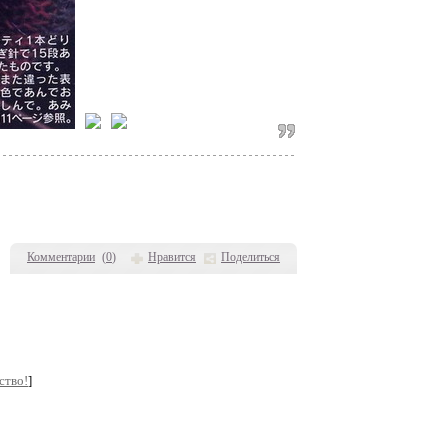
Комментарии
(
0
)
Нравится
Поделиться
ство!
]