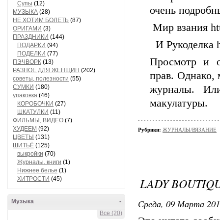
Супы
(12)
очень подробн
МУЗЫКА
(28)
НЕ ХОТИМ БОЛЕТЬ
(87)
Мир взания htt
ОРИГАМИ
(3)
ПРАЗДНИКИ
(144)
И Рукоделка ht
ПОДАРКИ
(94)
ПОДЕЛКИ
(77)
Просмотр и о
ПЭЧВОРК
(13)
РАЗНОЕ ДЛЯ ЖЕНЩИН
(202)
прав. Однако,
советы, полезности
(55)
СУМКИ
(180)
журналы. Ил
упаковка
(46)
макулатуры.
КОРОБОЧКИ
(27)
ШКАТУЛКИ
(11)
ФИЛЬМЫ, ВИДЕО
(7)
ХУДЕЕМ
(92)
Рубрики:
ЖУРНАЛЫ/ВЯЗАНИЕ
ЦВЕТЫ
(131)
ШИТЬЁ
(125)
выкройки
(70)
Журналы, книги
(1)
Нижнее белье
(1)
ХИТРОСТИ
(45)
LADY BOUTIQU
Среда, 09 Марта 201
Музыка
-
Все (20)