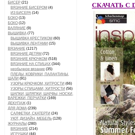
БИСЕР
(21)
СКАЧАТЬ C Dep
ВЯЗАНИЕ БИСЕРОМ
(4)
ИЗ БИСЕРА
(14)
БОХО
(13)
БОХО
(12)
ВАЛЯНИЕ
(9)
ВЫШИВКА
(77)
ВЫШИВКА КРЕСТИКОМ
(60)
ВЫШИВКА ЛЕНТАМИ
(15)
ВЯЗАНИЕ
(1217)
ВЯЗАНИЕ ДЕТЯМ
(72)
ВЯЗАНИЕ КРЮЧКОМ
(518)
ВЯЗАНИЕ НА СПИЦАХ
(344)
необычное вязание
(35)
ПЛЕДЫ, КОВРИКИ, ПАЛАНТИНЫ,
ШАЛИ
(91)
УЗОРЫ КРЮЧКОМ, ХИТРОСТИ
(66)
УЗОРЫ СПИЦАМИ, ХИТРОСТИ
(56)
ШАПКИ, ШЛЯПКИ, ШАРФЫ, НОСКИ,
ВАРЕЖКИ, ПЕРЧАТКИ
(169)
ДЕКУПАЖ
(1)
ДЛЯ ДОМА
(239)
САЛФЕТКИ, СКАТЕРТИ
(24)
УЮТ, ДИЗАЙН, МЕБЕЛЬ
(128)
ЖУРНАЛЫ
(280)
ВЯЗАНИЕ
(214)
ИГРУШКИ
(44)