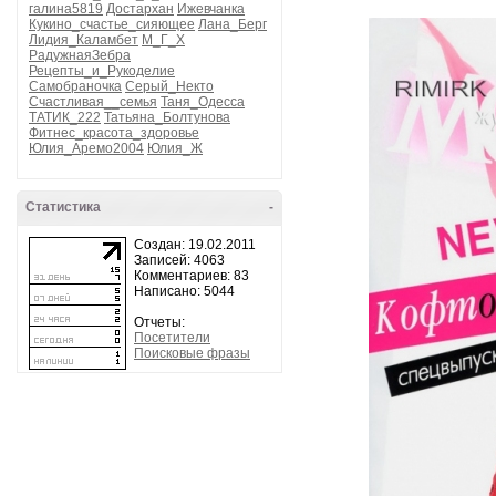
галина5819
Достархан
Ижевчанка
Кукино_счастье_сияющее
Лана_Берг
Лидия_Каламбет
М_Г_Х
РадужнаяЗебра
Рецепты_и_Рукоделие
Самобраночка
Серый_Некто
Счастливая__семья
Таня_Одесса
ТАТИК_222
Татьяна_Болтунова
Фитнес_красота_здоровье
Юлия_Аремо2004
Юлия_Ж
Статистика
-
Создан: 19.02.2011
Записей: 4063
Комментариев: 83
Написано: 5044
Отчеты:
Посетители
Поисковые фразы