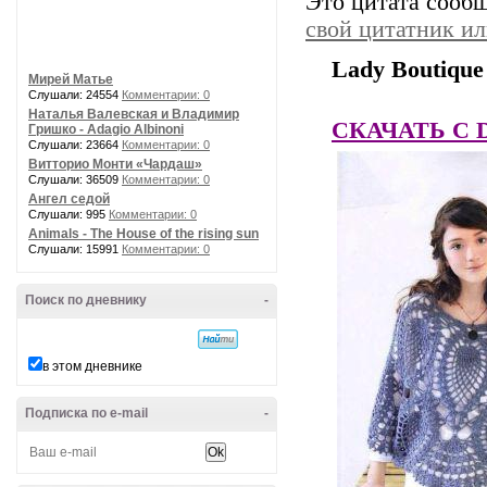
Это цитата сооб
свой цитатник и
Lady Boutique
Мирей Матье
Слушали: 24554
Комментарии: 0
Наталья Валевская и Владимир
СКАЧАТЬ C Dep
Гришко - Adagio Albinoni
Слушали: 23664
Комментарии: 0
Витторио Монти «Чардаш»
Слушали: 36509
Комментарии: 0
Ангел седой
Слушали: 995
Комментарии: 0
Animals - The House of the rising sun
Слушали: 15991
Комментарии: 0
Поиск по дневнику
-
в этом дневнике
Подписка по e-mail
-