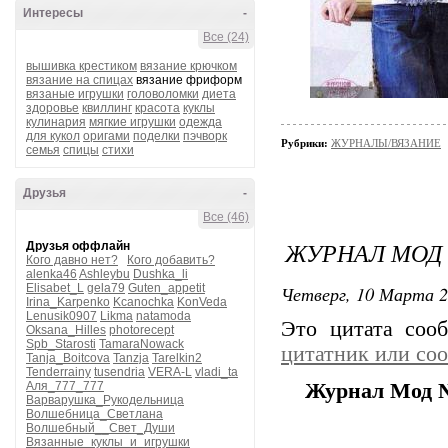
Интересы
-
Все (24)
вышивка крестиком
вязание крючком
вязание на спицах
вязание фриформ
вязаные игрушки
головоломки
диета
здоровье
квиллинг
красота
куклы
кулинария
мягкие игрушки
одежда
для кукол
оригами
поделки
пэчворк
Рубрики:
ЖУРНАЛЫ/ВЯЗАНИЕ
семья
спицы
стихи
Друзья
-
Все (46)
ЖУРНАЛ МОД 
Друзья оффлайн
Кого давно нет?
Кого добавить?
alenka46
Ashleybu
Dushka_li
Elisabet_L
gela79
Guten_appetit
Четверг, 10 Марта 2
Irina_Karpenko
Kcanochka
KonVeda
Lenusik0907
Likma
natamoda
Это цитата со
Oksana_Hilles
photorecept
Spb_Starosti
TamaraNowack
цитатник или со
Tanja_Boitcova
Tanzja
Tarelkin2
Tenderrainy
tusendria
VERA-L
vladi_ta
Аля_777_777
Журнал Мод 
Варварушка_Рукодельница
Волшебница_Светлана
Волшебный__Свет_Души
Вязанные_куклы_и_игрушки