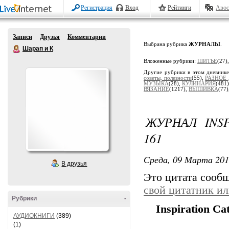
Регистрация
Вход
Рейтинги
Авос
Записи
Друзья
Комментарии
Выбрана рубрика
ЖУРНАЛЫ
.
Шарап и К
Вложенные рубрики:
ШИТЬЁ
(27)
Другие рубрики в этом дневник
советы, полезности
(55),
РАЗНОЕ
МУЗЫКА
(28),
КУЛИНАРИЯ
(481
ВЯЗАНИЕ
(1217),
ВЫШИВКА
(77)
ЖУРНАЛ INSP
161
Среда, 09 Марта 201
В друзья
Это цитата сооб
свой цитатник и
Рубрики
-
Inspiration Ca
АУДИОКНИГИ
(389)
(1)