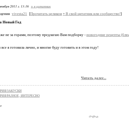
нтября 2011 г. 13:16
+ в цитатник
бщения
vivesta21
[
Прочитать целиком
+
В свой цитатник или сообщество!
]
а Новый Год
же не за горами, поэтому предлагаю Вам подборку -
новогодние рецепты (блю
все я готовила лично, и многие буду готовить и в этом году!
Читать далее...
РИЯ/ЗАКУСКИ
РИЯ/РАЗНОЕ, ИНТЕРЕСНО