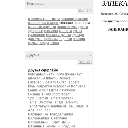
ЗАПЕКА
Интересы
-
Все (24)
Пятница, 02 Сентя
вышивка крестиком
вязание крючком
Это цитата соо
вязание на спицах
вязание фриформ
вязаные игрушки
головоломки
диета
ЗАПЕКАН
здоровье
квиллинг
красота
куклы
кулинария
мягкие игрушки
одежда
для кукол
оригами
поделки
пэчворк
семья
спицы
стихи
Друзья
-
Все (46)
Друзья оффлайн
Кого давно нет?
Кого добавить?
alenka46
Ashleybu
Dushka_li
Elisabet_L
gela79
Guten_appetit
Irina_Karpenko
Kcanochka
KonVeda
Lenusik0907
Likma
natamoda
Oksana_Hilles
photorecept
Spb_Starosti
TamaraNowack
Tanja_Boitcova
Tanzja
Tarelkin2
Tenderrainy
tusendria
VERA-L
vladi_ta
Аля_777_777
Варварушка_Рукодельница
Волшебница_Светлана
Волшебный__Свет_Души
Вязанные_куклы_и_игрушки