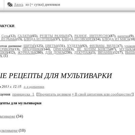
Авось
из (+ сутки) дневников
ЗАКУСКИ
.
:
Супы
(12),
САЛАТЫ
(65),
РУЛЕТЫ РАЗНЫЕ
(7),
РАЗНОЕ, ИНТЕРЕСНО
(87),
напитки
(9)
 ИЗ РЫБЫ
(13),
БЛЮДА ИЗ ПТИЦЫ
(37),
БЛЮДА ИЗ ОВОЩЕЙ
(24),
БЛЮДА ИЗ МЯСА
(18
этом дневнике:
ШИТЬЁ
(125),
ЦВЕТЫ
(131),
ХУДЕЕМ
(92),
ФИЛЬМЫ, ВИДЕО
(7),
упаков
ПЭЧВОРК
(13),
ПРАЗДНИКИ
(144),
ОРИГАМИ
(3),
НЕ ХОТИМ БОЛЕТЬ
(87),
МУЗЫКА
УШКИ
(412),
ЖУРНАЛЫ
(280),
ДЛЯ ДОМА
(239),
ДЕКУПАЖ
(1),
ВЯЗАНИЕ
(1217),
ВЫШ
9),
(1)
Е РЕЦЕПТЫ ДЛЯ МУЛЬТИВАРКИ
я 2013 г. 12:35
+ в цитатник
бщения
принцеска_1
[
Прочитать целиком
+
В свой цитатник или сообщество!
]
цепты для мультиварки
льтиварке
(34)
ультиварке
(10)