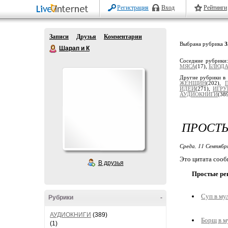
Регистрация
Вход
Рейтинги
Записи
Друзья
Комментарии
Выбрана рубрика
Шарап и К
Соседние рубрики
МЯСА
(17),
БЛЮДА
Другие рубрики в 
ЖЕНЩИН
(202),
ИДЕИ
(271),
ИГР
АУДИОКНИГИ
(38
ПРОСТЫ
Среда, 11 Сентябр
Это цитата соо
В друзья
Простые ре
Суп в му
Рубрики
-
АУДИОКНИГИ
(389)
Борщ в м
(1)