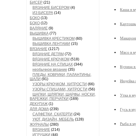
БИСЕР
(21)
ВЯЗАНИЕ БИСЕРОМ
(4)
Каша в м
ИЗ БИСЕРА
(14)
БОХО
(13)
БОХО
(12)
Картошка
ВАЛЯНИЕ
(9)
ВЫШИВКА
(77)
Макароны
ВЫШИВКА КРЕСТИКОМ
(60)
ВЫШИВКА ЛЕНТАМИ
(15)
ВЯЗАНИЕ
(1217)
Мясо в м
ВЯЗАНИЕ ДЕТЯМ
(72)
ВЯЗАНИЕ КРЮЧКОМ
(518)
ВЯЗАНИЕ НА СПИЦАХ
(344)
Курица в
необычное вязание
(35)
ПЛЕДЫ, КОВРИКИ, ПАЛАНТИНЫ,
ШАЛИ
(91)
Индейка 
УЗОРЫ КРЮЧКОМ, ХИТРОСТИ
(66)
УЗОРЫ СПИЦАМИ, ХИТРОСТИ
(56)
ШАПКИ, ШЛЯПКИ, ШАРФЫ, НОСКИ,
Утка в м
ВАРЕЖКИ, ПЕРЧАТКИ
(169)
ДЕКУПАЖ
(1)
ДЛЯ ДОМА
(239)
Гусь в м
САЛФЕТКИ, СКАТЕРТИ
(24)
УЮТ, ДИЗАЙН, МЕБЕЛЬ
(128)
Рыба в м
ЖУРНАЛЫ
(280)
ВЯЗАНИЕ
(214)
ИГРУШКИ
(44)