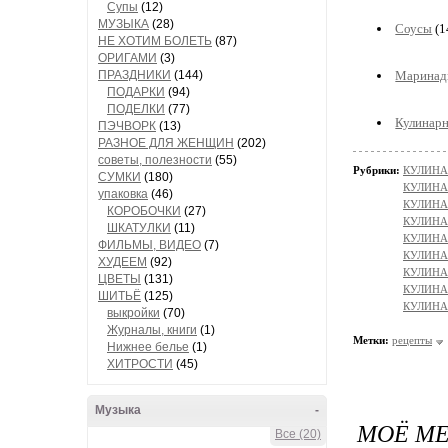
Супы
(12)
МУЗЫКА
(28)
Соусы
(1
НЕ ХОТИМ БОЛЕТЬ
(87)
ОРИГАМИ
(3)
ПРАЗДНИКИ
(144)
Марина
ПОДАРКИ
(94)
ПОДЕЛКИ
(77)
Кулинар
ПЭЧВОРК
(13)
РАЗНОЕ ДЛЯ ЖЕНЩИН
(202)
советы, полезности
(55)
Рубрики:
КУЛИНА
СУМКИ
(180)
КУЛИНА
упаковка
(46)
КУЛИНА
КОРОБОЧКИ
(27)
КУЛИНА
ШКАТУЛКИ
(11)
КУЛИНА
ФИЛЬМЫ, ВИДЕО
(7)
КУЛИНА
ХУДЕЕМ
(92)
КУЛИНА
ЦВЕТЫ
(131)
КУЛИНА
ШИТЬЁ
(125)
КУЛИНА
выкройки
(70)
Журналы, книги
(1)
Метки:
рецепты
Нижнее белье
(1)
ХИТРОСТИ
(45)
Музыка
-
МОЁ МЕ
Все (20)