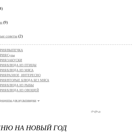
4)
ды
(9)
ные советы
(2)
РИЯ/ВЫПЕЧКА
РИЯ/Супы
РИЯ/ЗАКУСКИ
РИЯ/БЛЮДА ИЗ ПТИЦЫ
РИЯ/БЛЮДА ИЗ МЯСА
РИЯ/РАЗНОЕ, ИНТЕРЕСНО
РИЯ/ВТОРЫЕ БЛЮДА БЕЗ МЯСА
РИЯ/БЛЮДА ИЗ РЫБЫ
РИЯ/БЛЮДА ИЗ ОВОЩЕЙ
рецепты для мультиварки
НЮ НА НОВЫЙ ГОД