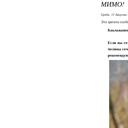
МИМО!
Среда, 31 Августа 
Это цитата соо
Баклажанов
Если вы гот
чеснока соч
рекомендую 