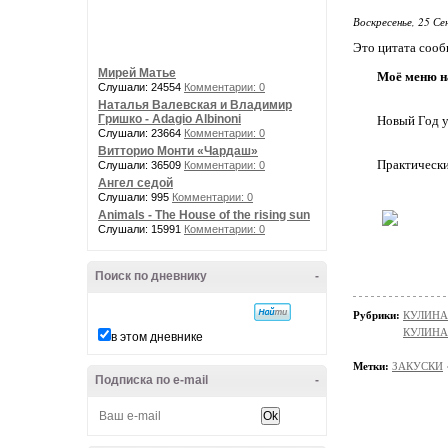
Воскресенье, 25 Се
Это цитата соо
Мирей Матье
Моё меню н
Слушали: 24554
Комментарии: 0
Наталья Валевская и Владимир
Гришко - Adagio Albinoni
Новый Год у
Слушали: 23664
Комментарии: 0
Витторио Монти «Чардаш»
Практически 
Слушали: 36509
Комментарии: 0
Ангел седой
Слушали: 995
Комментарии: 0
Animals - The House of the rising sun
Слушали: 15991
Комментарии: 0
Поиск по дневнику
-
Рубрики:
КУЛИНА
КУЛИНА
в этом дневнике
Метки:
ЗАКУСКИ
Подписка по e-mail
-