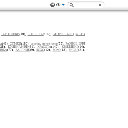
,
ЗАГОТОВКИ
(10),
ВЫПЕЧКА
(196),
ВТОРЫЕ БЛЮДА БЕЗ
)
ка
(46),
СУМКИ
(180),
советы, полезности
(55),
РАЗНОЕ ДЛЯ
(28),
КУЛИНАРИЯ
(481),
КРАСОТА
(140),
КВИЛЛИНГ
(14),
ИВКА
(77),
ВАЛЯНИЕ
(9),
БОХО
(12),
БОХО
(13),
БИСЕР
(21),