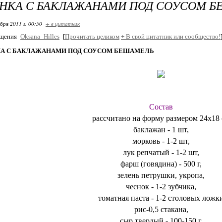
НКА С БАКЛАЖАНАМИ ПОД СОУСОМ 
бря 2011 г. 00:50
+ в цитатник
бщения
Oksana_Hilles
[
Прочитать целиком
+
В свой цитатник или сообщество!
КА С БАКЛАЖАНАМИ ПОД СОУСОМ БЕШАМЕЛЬ
Состав
рассчитано на форму размером 24х18
баклажан - 1 шт,
морковь - 1-2 шт,
лук репчатый - 1-2 шт,
фарш (говядина) - 500 г,
зелень петрушки, укропа,
чеснок - 1-2 зубчика,
томатная паста - 1-2 столовых ложк
рис-0,5 стакана,
сыр твердый - 100-150 г,