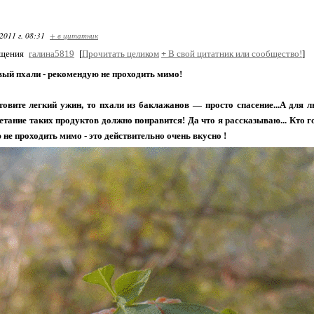
2011 г. 08:31
+ в цитатник
бщения
галина5819
[
Прочитать целиком
+
В свой цитатник или сообщество!
]
ый пхали - рекомендую не проходить мимо!
овите легкий ужин, то пхали из баклажанов — просто спасение...А для л
етание таких продуктов должно понравится! Да что я рассказываю... Кто гот
не проходить мимо - это действительно очень вкусно !