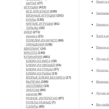
Омлет в 
ШИТЬЁ
(27)
ИГРУШКИ
(412)
ВСЁ ДЛЯ КУКОЛ
(106)
Запеканк
ВЯЗАНЫЕ ИГРУШКИ
(101)
КУКЛЫ
(130)
МЯГКИЕ ИГРУШКИ
(81)
Овощи в 
ТИЛЬДЫ
(33)
ИДЕИ
(271)
Хлеб в м
изонить
(21)
ПОДЕЛКИ ИЗ НИЧЕГО
(66)
УКРАШЕНИЯ
(138)
Пироги в
КВИЛЛИНГ
(14)
КРАСОТА
(140)
КУЛИНАРИЯ
(481)
Другие б
БЛЮДА ИЗ МЯСА
(18)
БЛЮДА ИЗ ОВОЩЕЙ
(24)
БЛЮДА ИЗ ПТИЦЫ
(37)
Десерты 
БЛЮДА ИЗ РЫБЫ
(13)
ВТОРЫЕ БЛЮДА БЕЗ МЯСА
(17)
Напитки 
ВЫПЕЧКА
(196)
ЗАГОТОВКИ
(10)
ЗАКУСКИ
(84)
Другие р
напитки
(9)
РАЗНОЕ, ИНТЕРЕСНО
(87)
РУЛЕТЫ РАЗНЫЕ
(7)
Вкусней
САЛАТЫ
(65)