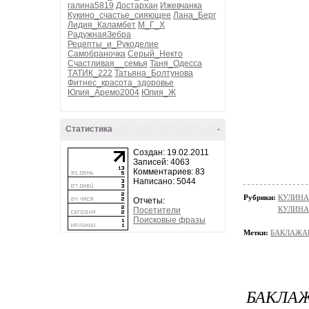
галина5819
Достархан
Ижевчанка
Кукино_счастье_сияющее
Лана_Берг
Лидия_Каламбет
М_Г_Х
РадужнаяЗебра
Рецепты_и_Рукоделие
Самобраночка
Серый_Некто
Счастливая__семья
Таня_Одесса
ТАТИК_222
Татьяна_Болтунова
Фитнес_красота_здоровье
Юлия_Аремо2004
Юлия_Ж
Статистика
-
Создан: 19.02.2011
Записей: 4063
Комментариев: 83
Написано: 5044
Рубрики:
КУЛИНА
Отчеты:
КУЛИНА
Посетители
Поисковые фразы
Метки:
БАКЛАЖА
БАКЛА