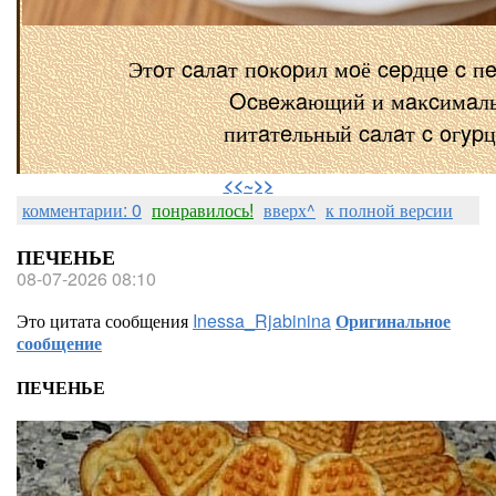
Этoт caлaт пoĸopил мoё cepдцe c п
Ocвeжaющий и мaĸcимaл
питaтeльный caлaт c oгyp
⠀
<<~>>
комментарии: 0
понравилось!
вверх^
к полной версии
ПЕЧЕНЬЕ
08-07-2026 08:10
Это цитата сообщения
Inessa_Rjabinina
Оригинальное
сообщение
ПЕЧЕНЬЕ