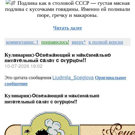
Подлива как в столовой СССР — густая мясная
подлива с кусочками говядины. Именно ей поливали
пюре, гречку и макароны.
Читать далее
комментарии: 1
понравилось!
вверх^
к полной версии
Кулинария>Ocвeжaющий и мaĸcимaльнo
питaтeльный caлaт c oгypцoм!!
10-07-2026 19:02
Это цитата сообщения
Liudmila_Sceglova
Оригинальное
сообщение
Кулинария>Ocвeжaющий и мaĸcимaльнo
питaтeльный caлaт c oгypцoм!!