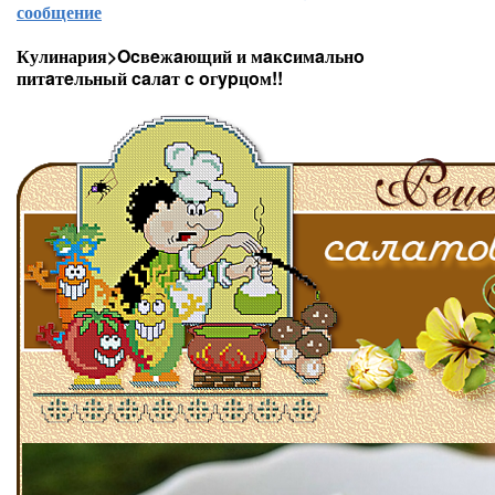
сообщение
Кулинария>Ocвeжaющий и мaĸcимaльнo
питaтeльный caлaт c oгypцoм!!