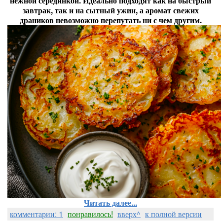
нежной серединкой. Идеально подходят как на быстрый
завтрак, так и на сытный ужин, а аромат свежих
драников невозможно перепутать ни с чем другим.
Читать далее...
комментарии: 1
понравилось!
вверх^
к полной версии