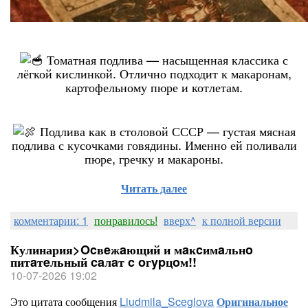
Томатная подлива — насыщенная классика с
лёгкой кислинкой. Отлично подходит к макаронам,
картофельному пюре и котлетам.
Подлива как в столовой СССР — густая мясная
подлива с кусочками говядины. Именно ей поливали
пюре, гречку и макароны.
Читать далее
комментарии: 1
понравилось!
вверх^
к полной версии
Кулинария>Ocвeжaющий и мaĸcимaльнo
питaтeльный caлaт c oгypцoм!!
10-07-2026 19:02
Это цитата сообщения
Liudmila_Sceglova
Оригинальное