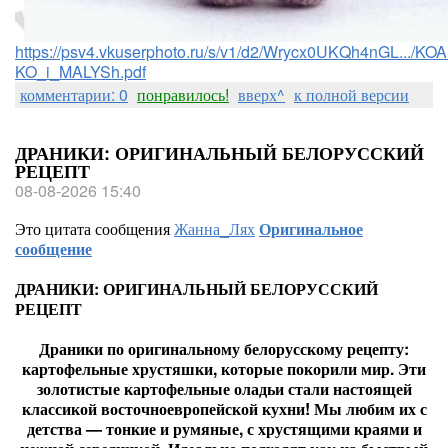
https://psv4.vkuserphoto.ru/s/v1/d2/Wrycx0UKQh4nGL.../
KO_i_MALYSh.pdf
комментарии: 0
понравилось!
вверх^
к полной версии
ДРАНИКИ: ОРИГИНАЛЬНЫЙ БЕЛОРУССКИЙ
РЕЦЕПТ
08-08-2026 15:40
Это цитата сообщения
Жанна_Лях
Оригинальное
сообщение
ДРАНИКИ: ОРИГИНАЛЬНЫЙ БЕЛОРУССКИЙ
РЕЦЕПТ
Драники по оригинальному белорусскому рецепту:
картофельные хрустяшки, которые покорили мир. Эти
золотистые картофельные оладьи стали настоящей
классикой восточноевропейской кухни! Мы любим их с
детства — тонкие и румяные, с хрустящими краями и