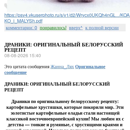
https://psv4.vkuserphoto.ru/s/v1/d2/Wrycx0UKQh4nGL.../
KO_i_MALYSh.pdf
комментарии: 0
понравилось!
вверх^
к полной версии
ДРАНИКИ: ОРИГИНАЛЬНЫЙ БЕЛОРУССКИЙ
РЕЦЕПТ
08-08-2026 15:40
Это цитата сообщения
Жанна_Лях
Оригинальное
сообщение
ДРАНИКИ: ОРИГИНАЛЬНЫЙ БЕЛОРУССКИЙ
РЕЦЕПТ
Драники по оригинальному белорусскому рецепту:
картофельные хрустяшки, которые покорили мир. Эти
золотистые картофельные оладьи стали настоящей
классикой восточноевропейской кухни! Мы любим их с
детства — тонкие и румяные, с хрустящими краями и