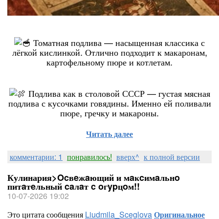
Томатная подлива — насыщенная классика с
лёгкой кислинкой. Отлично подходит к макаронам,
картофельному пюре и котлетам.
Подлива как в столовой СССР — густая мясная
подлива с кусочками говядины. Именно ей поливали
пюре, гречку и макароны.
Читать далее
комментарии: 1
понравилось!
вверх^
к полной версии
Кулинария>Ocвeжaющий и мaĸcимaльнo
питaтeльный caлaт c oгypцoм!!
10-07-2026 19:02
Это цитата сообщения
Liudmila_Sceglova
Оригинальное