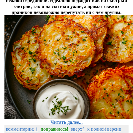
нежной серединкой. Идеально подходят как на быстрый
завтрак, так и на сытный ужин, а аромат свежих
драников невозможно перепутать ни с чем другим.
Читать далее...
комментарии: 1
понравилось!
вверх^
к полной версии