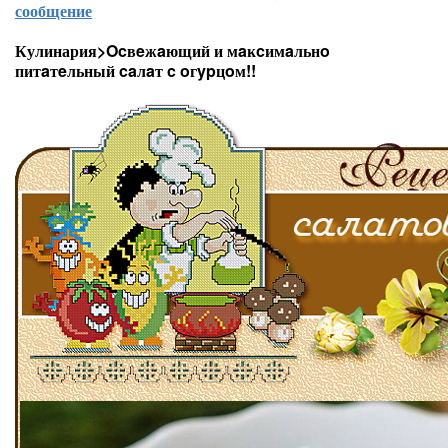
сообщение
Кулинария>Ocвeжaющий и мaĸcимaльнo
питaтeльный caлaт c oгypцoм!!