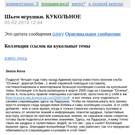
комментарии: 3
понравилось!
вверх^
к полной версии
Шьем игрушки. КУКОЛЬНОЕ
05-02-2019 12:44
Это цитата сообщения
pawy
Оригинальное сообщение
Коллекция ссылок на кукольные темы
взято здесь
Sestra Annа
Подруги! Четыре года тому назад Администратор известного многим клуба
"Осинка", дорогая Бобик , с моей скромной помощью составила,
систематизировала и аннотировала большую коллекцию ссылок на кукольные
темы. Коллекция эта была размещена в марте 2005 года на странице "Осинки",
затем я, пользуясь правом помощника составителя, запостила ее у себя в жж
(
http://sestra-nita.livejournal.com/3404.html
) , и вот теперь хочу поделиться
своими сокровищами здесь на Ладошках. Чтобы не переписывать все заново,
просто копирую сюда предисловие Бобика и саму коллекцию ссылок. А от себя
добавлю - мне в свое время, когда я только серьезно увлеклась куклами и
мучалась от нехватки знаний и информации, помогли щедрые, талантливые
мастера, которые не прятали уникальные знания, не скрывали своих секретов,
готовы были поделиться многими знаниями. Здесь, на Ладошках, я вижу точно
таких же щедрых и талантливых людей, за что им - ура и салют! Коллекция
выкроек здесь, благодаря волшебнице Пчелке, уже работает, так что предлагаю
обмениваться сокровищами-ссылками в этой теме!