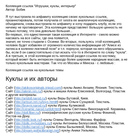
Коллекция ссылок "Игрушки, куклы, интерьер"
Автор: Бобик
Я тут выстроила по алфавиту коллекцию своих кукольных ссылок,
проаннотировала, потом получила от sestra ее аналогичную коллекцию,
объединила, снова выстроила по алфавиту и хочу подарить клубу, если это
ничему не противоречит. Эта коллекция представляет большую ценность не
только потому, что она довольно большая...
Во-первых, это единственная такая коллекция в Интернете - смело можно
наезжать на все сайты, где она появится,
значит, ее точно стырили с Осинки. Во-вторых, пользуясь этой коллекцией,
человек будет избавлен от огромного количества информации об "Алисе из
латекса в коленно-локтевой позе" и т.п. порнухи, которая на него обрушилась
бы, если б он самостоятельно стал искать что-то в Интернете по слову "кукла".
А в-третьих, в этой коллекции есть неплохой раздел ссылок по костюму,
который может быть интересен гораздо более широким народным массам, а не
только кукольным мастерам. Так что из Москвы и Минска - с любовью :
Коллекция ссылок на кукольные темы
Куклы и их авторы
Сайт (
http://akikosoriginals.tripod.com/
) куклы Акико Анзаяи, Япония. Текстиль.
Сайт (
http://alenin.nm.ru/
) куклы и мишки Алены Елисеевой, Волгоград. Пластик
и другие материалы.
Сайт (
http://artdoll.narod.ru/
) куклы Веры Бутовой, Киев.
Сайт (
http://artsun.nm.ru/toys.html#
) куклы Ольги Сунцовой. Текстиль.
Сайт (
http://brayni.narod.ru/
) куклы Ирины Куликовой.
Сайт (
http://ceramic.narod.ru/doll.html
) куклы Светланы Виноградской. Керамика.
Сайт (
http://doll.fiber.ru/
) этнографические русские куклы Елены Фокиной,
Ростов-на-Дону.
Сайт (
http://dolls.look.ru/
) куклы Олины Вентцель, Москва. Фарфор.
Сайт (
http://dolls.myhobbies.ru/
) куклы Антонины Белоусовой, Москва. Пластик.
Сайт (
http://dollsi.narod.ru/
) куклы Елены Бызылевой, Москва. Текстиль
Сайт (
http://dream.gothiclibrarian.net/
) куклы Аники Уильямс.