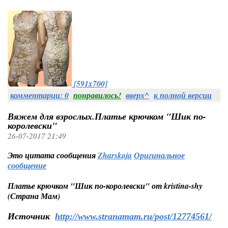
[591x700]
комментарии: 0
понравилось!
вверх^
к полной версии
Вяжем для взрослых.Платье крючком "Шик по-
королевски"
26-07-2017 21:49
Это цитата сообщения
Zharskaja
Оригинальное
сообщение
Платье крючком "Шик по-королевски" от kristina-shy
(Страна Мам)
Источник
http://www.stranamam.ru/post/12774561/