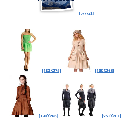
[577x21]
[183X275]
[190X266]
[190X266]
[251X201]