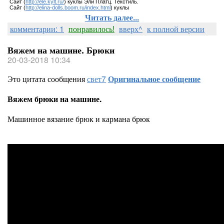
Сайт (
http://ele.kylt.ru/
) куклы Эли Платц. Текстиль.
Сайт (
http://elina-dolls.boom.ru/index.html
) куклы
Читать далее...
комментарии: 1
понравилось!
вверх^
к полной версии
Вяжем на машине. Брюки
20-03-2018 10:34
Это цитата сообщения
свет7
Оригинальное сообщение
Вяжем брюки на машине.
Машинное вязание брюк и кармана брюк