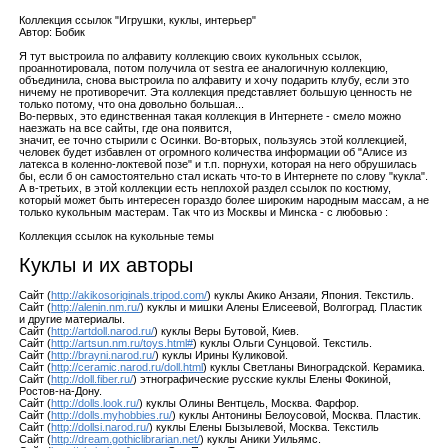
Коллекция ссылок "Игрушки, куклы, интерьер"
Автор: Бобик
Я тут выстроила по алфавиту коллекцию своих кукольных ссылок,
проаннотировала, потом получила от sestra ее аналогичную коллекцию,
объединила, снова выстроила по алфавиту и хочу подарить клубу, если это
ничему не противоречит. Эта коллекция представляет большую ценность не
только потому, что она довольно большая...
Во-первых, это единственная такая коллекция в Интернете - смело можно
наезжать на все сайты, где она появится,
значит, ее точно стырили с Осинки. Во-вторых, пользуясь этой коллекцией,
человек будет избавлен от огромного количества информации об "Алисе из
латекса в коленно-локтевой позе" и т.п. порнухи, которая на него обрушилась
бы, если б он самостоятельно стал искать что-то в Интернете по слову "кукла".
А в-третьих, в этой коллекции есть неплохой раздел ссылок по костюму,
который может быть интересен гораздо более широким народным массам, а не
только кукольным мастерам. Так что из Москвы и Минска - с любовью :
Коллекция ссылок на кукольные темы
Куклы и их авторы
Сайт (
http://akikosoriginals.tripod.com/
) куклы Акико Анзаяи, Япония. Текстиль.
Сайт (
http://alenin.nm.ru/
) куклы и мишки Алены Елисеевой, Волгоград. Пластик
и другие материалы.
Сайт (
http://artdoll.narod.ru/
) куклы Веры Бутовой, Киев.
Сайт (
http://artsun.nm.ru/toys.html#
) куклы Ольги Сунцовой. Текстиль.
Сайт (
http://brayni.narod.ru/
) куклы Ирины Куликовой.
Сайт (
http://ceramic.narod.ru/doll.html
) куклы Светланы Виноградской. Керамика.
Сайт (
http://doll.fiber.ru/
) этнографические русские куклы Елены Фокиной,
Ростов-на-Дону.
Сайт (
http://dolls.look.ru/
) куклы Олины Вентцель, Москва. Фарфор.
Сайт (
http://dolls.myhobbies.ru/
) куклы Антонины Белоусовой, Москва. Пластик.
Сайт (
http://dollsi.narod.ru/
) куклы Елены Бызылевой, Москва. Текстиль
Сайт (
http://dream.gothiclibrarian.net/
) куклы Аники Уильямс.