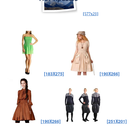
[577x21]
[183X275]
[190X266]
[190X266]
[251X201]