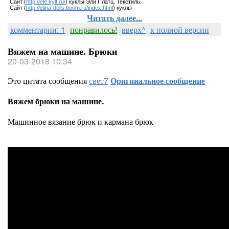
Сайт (
http://ele.kylt.ru/
) куклы Эли Платц. Текстиль.
Сайт (
http://elina-dolls.boom.ru/index.html
) куклы
Читать далее...
комментарии: 1
понравилось!
вверх^
к полной версии
Вяжем на машине. Брюки
20-03-2018 10:34
Это цитата сообщения
свет7
Оригинальное сообщение
Вяжем брюки на машине.
Машинное вязание брюк и кармана брюк