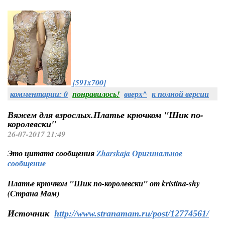
[591x700]
комментарии: 0
понравилось!
вверх^
к полной версии
Вяжем для взрослых.Платье крючком "Шик по-
королевски"
26-07-2017 21:49
Это цитата сообщения
Zharskaja
Оригинальное
сообщение
Платье крючком "Шик по-королевски" от kristina-shy
(Страна Мам)
Источник
http://www.stranamam.ru/post/12774561/