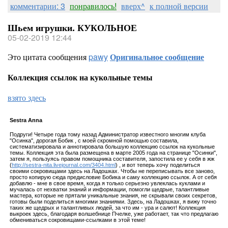
комментарии: 3
понравилось!
вверх^
к полной версии
Шьем игрушки. КУКОЛЬНОЕ
05-02-2019 12:44
Это цитата сообщения
pawy
Оригинальное сообщение
Коллекция ссылок на кукольные темы
взято здесь
Sestra Annа
Подруги! Четыре года тому назад Администратор известного многим клуба
"Осинка", дорогая Бобик , с моей скромной помощью составила,
систематизировала и аннотировала большую коллекцию ссылок на кукольные
темы. Коллекция эта была размещена в марте 2005 года на странице "Осинки",
затем я, пользуясь правом помощника составителя, запостила ее у себя в жж
(
http://sestra-nita.livejournal.com/3404.html
) , и вот теперь хочу поделиться
своими сокровищами здесь на Ладошках. Чтобы не переписывать все заново,
просто копирую сюда предисловие Бобика и саму коллекцию ссылок. А от себя
добавлю - мне в свое время, когда я только серьезно увлеклась куклами и
мучалась от нехватки знаний и информации, помогли щедрые, талантливые
мастера, которые не прятали уникальные знания, не скрывали своих секретов,
готовы были поделиться многими знаниями. Здесь, на Ладошках, я вижу точно
таких же щедрых и талантливых людей, за что им - ура и салют! Коллекция
выкроек здесь, благодаря волшебнице Пчелке, уже работает, так что предлагаю
обмениваться сокровищами-ссылками в этой теме!