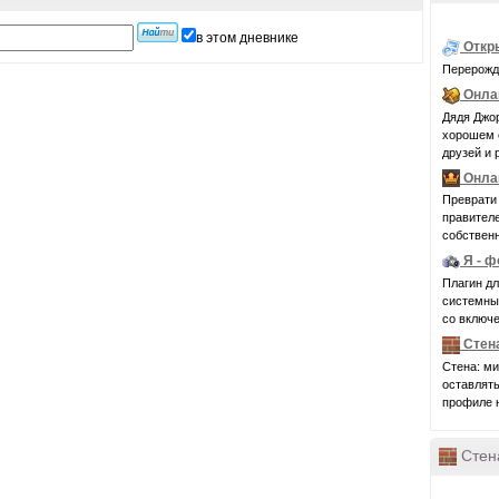
в этом дневнике
Откр
Перерожде
Онла
Дядя Джор
хорошем с
друзей и 
Онла
Преврати 
правител
собственн
Я - 
Плагин д
системные 
со включе
Стен
Стена: ми
оставлять
профиле н
Стен