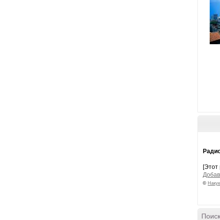
Радио
[Этот
Добав
©
Накук
Поиск