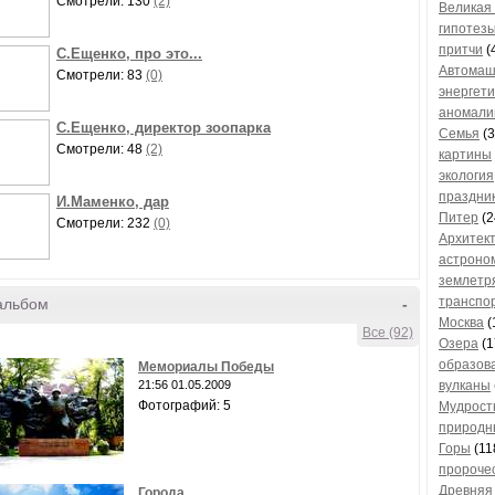
Смотрели: 130
(2)
Великая
гипотез
притчи
(
С.Ещенко, про это...
Автома
Смотрели: 83
(0)
энергети
аномали
С.Ещенко, директор зоопарка
Семья
(3
Смотрели: 48
(2)
картины
экология
праздни
И.Маменко, дар
Питер
(2
Смотрели: 232
(0)
Архитек
астроно
землетр
транспо
альбом
-
Москва
(
Все (92)
Озера
(1
образов
Мемориалы Победы
21:56 01.05.2009
вулканы
Фотографий: 5
Мудрост
природн
Горы
(11
пророче
Древняя
Города