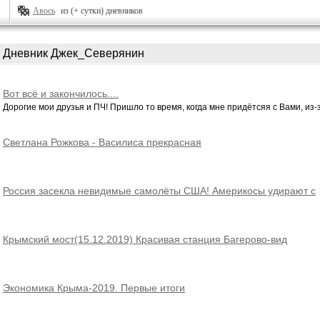
Авось
из (+ сутки) дневников
Дневник Джек_Северянин
Вот всё и закончилось....
Дорогие мои друзья и ПЧ! Пришло то время, когда мне придётсяя с Вами, из-з
Светлана Рожкова - Василиса прекрасная
Россия засекла невидимые самолёты США! Америкосы удирают с
визгом!
Крымский мост(15.12.2019) Красивая станция Багерово-вид
ИЗНУТРИ в подробностях.Уже еду на поезде!
Экономика Крыма-2019. Первые итоги