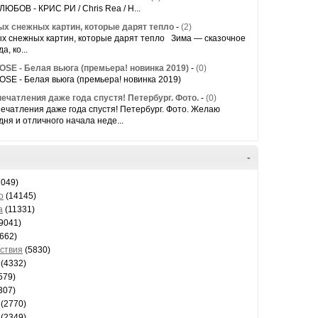
ЮБОВ - КРИС РИ / Chris Rea / Н...
ых снежных картин, которые дарят тепло
-
(2)
ых снежных картин, которые дарят тепло Зима — сказочное
а, ко...
SE - Белая вьюга (премьера! новинка 2019)
-
(0)
E - Белая вьюга (премьера! новинка 2019)
ечатления даже года спустя! Петербург. Фото.
-
(0)
ечатления даже года спустя! Петербург. Фото. Желаю
дня и отличного начала неде...
-
049)
о
(14145)
а
(11331)
9041)
662)
ствия
(5830)
(4332)
579)
307)
(2770)
(2349)