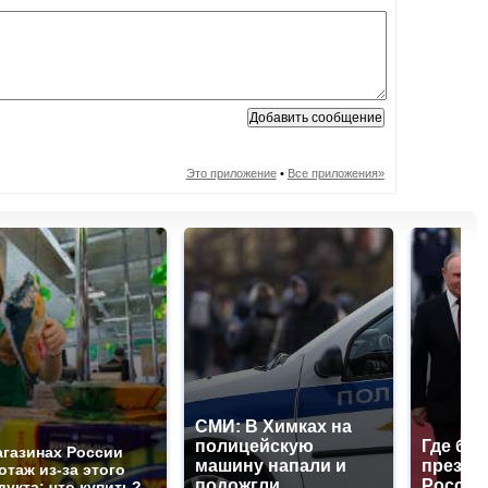
Это приложение
•
Все приложения»
СМИ: В Химках на
полицейскую
Где буд
агазинах России
машину напали и
презид
отаж из-за этого
подожгли.
России
дукта: что купить?