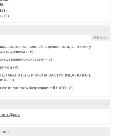
28)
(19)
мы
(9)
-
Все (133)
вода, картошка: полный перечень того, за что могут
вать дачника .
-
(0)
онец европейской сказки
-
(0)
записи
-
(0)
ГЕЛ ХРАНИТЕЛЬ И ИКОНА ЗАСТУПНИЦА ПО ДАТЕ
НИЯ
-
(0)
и хотят сделать базу кораблей НАТО
-
(2)
-
нин Джек
ения
-