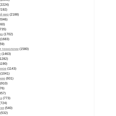
(2224)
2192)
й мир
(2188)
2046)
60)
735)
ка
(1702)
(1683)
59)
и технологии
(1580)
е
(1463)
1282)
1190)
нное
(1143)
(1041)
ние
(931)
(910)
76)
857)
на
(773)
(724)
гия
(540)
(532)