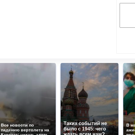
Таких событий не
Все новости по
В м
было с 1945: чего
падению вертолета на
ажи
ждать всем нам?
Кавказе: читать здесь
про