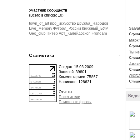
Участник сообществ
(Всего в списке: 10)
town_of_art
про_искусство
Дружба_Народов
Live_Memory
Футбол_России
Книжный_БУМ
Salva
Geo_club
Питер
Арт_Калейдоскоп
Frondam
Слуша
Марк 
Слуша
Ты не
Статистика
-
Слуша
Алекс
Создан: 15.03.2009
Слуша
Записей: 39801
ЛЮБЭ
Комментариев: 75857
Слуша
Написано: 128621
Отчеты:
Виде
Посетители
Поисковые фразы