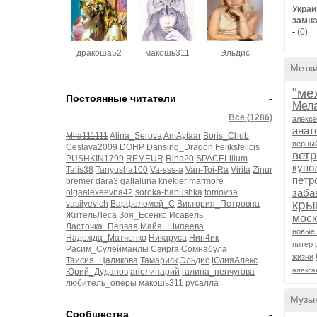
Украи
замна
-
(0)
дракоша52
макошь311
Эльдис
Метк
"ме
Постоянные читатели
-
Мел
Все (1286)
алексе
анат
Mila111111
Alina_Serova
AmAyfaar
Boris_Chub
верны
Ceslava2009
DOHP
Dansing_Dragon
Feliksfelicis
ветр
PUSHKIN1799
REMEUR
Rina20
SPACELilium
купо
Talis38
Tanyusha100
Va-sss-a
Van-Toi-Ra
Virita
Zinur
петр
bremer
dara3
gallaluna
knekler
marmore
заба
olgaalexeevna42
soroka-babushka
tomovna
кры
vasilyevich
Варфоломей_С
Виктория_Петровна
ЖительЛеса
Зоя_Есенко
Исавель
мос
Ласточка_Первая
Майя_Шипеева
новые 
Надежда_Матченко
Никаруса
Нин4ик
питер
Расим_Сулейманлы
Свирга
Сомнабула
жизни
Таисия_Цаликова
Тамариск
Эльдис
ЮлияАлекс
алекса
Юрий_Дуданов
аполинарий
галина_пенчугова
любитель_оперы
макошь311
русалла
Музы
Сообщества
-