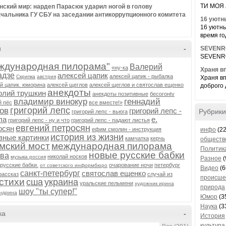
ТИ МОЯ Л
нский мир: нардеп Парасюк ударил ногой в голову
чальника ГУ СБУ на заседании антикоррупционного комитета
16 уютн
16 уютн
время год
и
-
SEVENRO
SEVENROS
ждународная пилорама"
Валерий
«ну-ка
Храня вп
адзе
алексей цапик
алексей цапик - рыбалка
Скрипка
австрия
Храня вп
й цапик. юморина
алексей щеглов
алексей щеглов и святослав ещенко
доброго 
анекдоты
олий трушкин
анекдоты позитивные
бесогонtv
владимир винокур
геннадий
й пёс
все вместе!»
григорий лепс
ов
григорий лепс -
Рубрики
григорий лепс - вьюга
ла
е.
григорий лепс - ну и что
григорий лепс - падают листья
евгений петросян
осян
ефим смолин - инструкция
инфо
(22
история из жизни
вные картинки
камчатка
керчь
обществ
мский мост
международная пилорама
Политик
новые русские бабки
ква
николай носков
музыка россия
Разное
(
русские бабки.
очарование ночи
петербург
от советского информбюро
Видео
(6
санкт-петербург
святослав ещенко
рассказ
случай из
происше
стихи
сша
украина
уральские пельмени
художник ирина
природа
шоу "ты супер!"
ндрина
Юмор
(3
Наука
(3
ка
-
История
культура