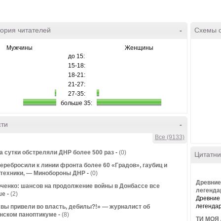
ория читателей
-
Схемы 
Мужчины
Женщины
до 15:
15-18:
18-21:
21-27:
27-35:
больше 35:
сти
-
Все (9133)
а сутки обстреляли ДНР более 500 раз
-
(0)
Цитатни
еребросили к линии фронта более 60 «Градов», гаубиц и
техники, — Минобороны ДНР
-
(0)
Древние
ченко: шансов на продолжение войны в Донбассе все
легенда
ше
-
(2)
Древние 
легендар
 вы привели во власть, дебилы?!» — журналист об
нском паноптикуме
-
(8)
ТИ МОЯ Л