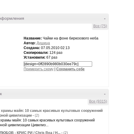
оформления
-
Все (75)
Название:
Чайки на фоне бирюзового неба
Автор:
Душица
Создана:
07.05.2010 02:13
Скопировали:
124 раз
Установили:
67 раз
Примерить схему
|
Cохранить себе
к
-
Все (9315)
 храмы майя: 10 самых красивых культовых сооружений
рной цивилизации
-
(2)
храмы майя: 10 самых красивых культовых сооружений
ной цивилизации Цивилиз...
ЮБОВ - КРИС РИ / Chris Rea / Н...
-
(2)