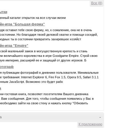
Все (8)
ытки
нный каталог открыток на все случаи жизни
йн-игра "Большая ферма"
дж оставил тебе свою ферму, но, к сожалению, она не в очень
остоянии. Но благодаря твоей деловой хватке и помощи соседей,
родных ты в состоянии превратить захиревшее хозяйст
йн-игра "Empire"
свой маленький замок в могущественную крепость и стань
ем величайшего королевства в игре Goodgame Empire. Строй свою
ую империю, расширяй ее и защищай от других игроков. Б
фотограф
ля публикации фотографий в дневнике пользователя. Минимальные
требования: Internet Explorer 6, Fire Fox 1.5, Opera 9.5, Safari 3.1.1
нным JavaScript. Возможно это будет рабо
а
ни-гостевая книга, позволяет посетителям Вашего дневника
 Вам сообщения. Для того, чтобы сообщения появились у Вас в
еобходимо зайти на свою стену и нажать кнопку "Обновить
а
-
К приложению