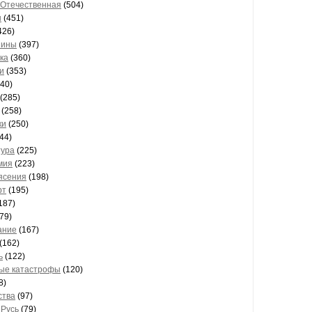
 Отечественная
(504)
ы
(451)
426)
шины
(397)
ка
(360)
и
(353)
40)
(285)
(258)
ки
(250)
44)
тура
(225)
мия
(223)
ясения
(198)
рт
(195)
187)
79)
ание
(167)
(162)
ь
(122)
ые катастрофы
(120)
8)
ства
(97)
 Русь
(79)