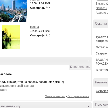
23:08 19.04.2009
Закаты
(
Фотографий: 5
Фэнтези
Афориз
Ссылки
Весна
12:29 17.04.2009
Фотографий: 5
Туалет, 
оштрафо
Литва: к
Старые 
ВАШ АН
-
РОЖДЕ
К приложению
В Латви
 в блоге
 ролик находится на заблокированном домене]
Резюме
ить плеер в свой журнал
рыскин
Cеверя
Это приложение
•
Все приложения»
Прилож
 по дневнику
-