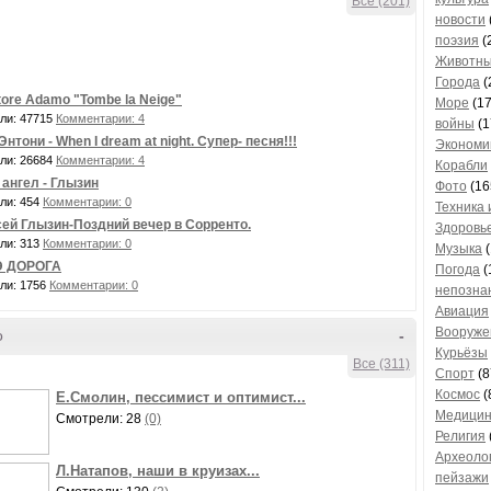
Все (201)
новости
поэзия
(
Животны
Города
(
tore Adamo "Tombe la Neige"
Море
(17
ли: 47715
Комментарии: 4
войны
(1
Энтони - When I dream at night. Супер- песня!!!
Экономи
ли: 26684
Комментарии: 4
Корабли
 ангел - Глызин
Фото
(16
ли: 454
Комментарии: 0
Техника 
ей Глызин-Поздний вечер в Сорренто.
Здоровь
ли: 313
Комментарии: 0
Музыка
(
 ДОРОГА
Погода
(
ли: 1756
Комментарии: 0
непозна
Авиация
Вооруже
о
-
Курьёзы
Все (311)
Спорт
(8
Космос
(
Е.Смолин, пессимист и оптимист...
Медици
Смотрели: 28
(0)
Религия
Археоло
Л.Натапов, наши в круизах...
пейзажи