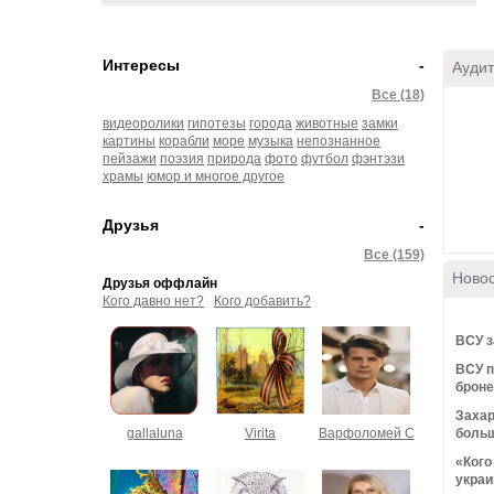
Интересы
-
Аудит
Все (18)
видеоролики
гипотезы
города
животные
замки
картины
корабли
море
музыка
непознанное
пейзажи
поэзия
природа
фото
футбол
фэнтэзи
храмы
юмор и многое другое
Друзья
-
Все (159)
Ново
Друзья оффлайн
Кого давно нет?
Кого добавить?
ВСУ з
ВСУ п
броне
Захар
gallaluna
Virita
Варфоломей С
боль
«Кого
украи