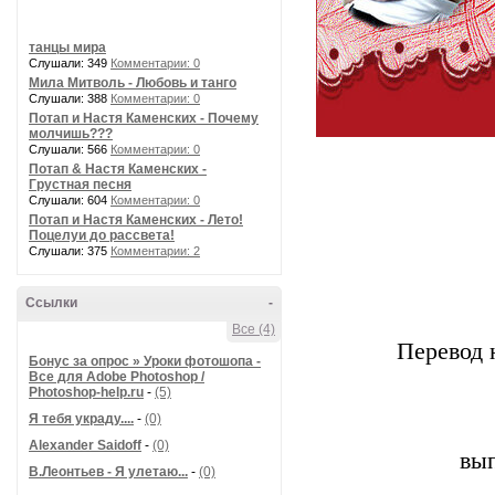
танцы мира
Слушали: 349
Комментарии: 0
Мила Митволь - Любовь и танго
Слушали: 388
Комментарии: 0
Потап и Настя Каменских - Почему
молчишь???
Слушали: 566
Комментарии: 0
Потап & Настя Каменских -
Грустная песня
Слушали: 604
Комментарии: 0
Потап и Настя Каменских - Лето!
Поцелуи до рассвета!
Слушали: 375
Комментарии: 2
Ссылки
-
Все (4)
Перевод 
Бонус за опрос » Уроки фотошопа -
Все для Adobe Photoshop /
Photoshop-help.ru
-
(5)
Я тебя украду....
-
(0)
Alexander Saidoff
-
(0)
вы
В.Леонтьев - Я улетаю...
-
(0)