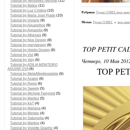
Tutorial by Veroreves /Verone/
(11)
Tutorial by Matou
(11)
Tutorial by Luz Cristina
(10)
Рубрики:
Уроки COREL/мои заме
Tutorial by Maria Jose Prado
(10)
Tutorial by Viviane
(9)
Метки:
Уроки COREL
мои заме
Tutorial by Aquarellice
(9)
Tutorial by Annarella
(9)
Tutorial by Athenais
(9)
Tutorial by Noe Design
(8)
Tutorial by merydesign
(8)
TOP PETIT CA
Tutorial by Heidis Design
(8)
Tutorial by Vivi
(8)
Четверг, 10 Мая 2012
Tutorial by Valy
(6)
Tutorial by ADILIA MONTEIRO
AGUIAR OYA
(6)
TOP PET
Tutorial by Meta/Meetjesplekje
(6)
Tutorial by Azalee
(6)
Tutorial by Regis
(6)
Tutorial by Sweety
(5)
Tutorial by Michele Fairymist
(5)
Tutorial by Maritos
(5)
Tutorial by KeT
(4)
Tutorial by Mariana
(4)
Tutorial by Mineko
(4)
Tutorial by Saturnella
(4)
Tutorial by Martine
(4)
Tutorial by Violette Graphic
(4)