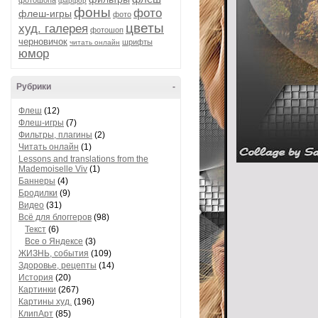
фотошопа
фарфор
фоны
фото
флеш-игры
фото
цветы
худ. галерея
фотошоп
черновичок
шрифты
читать онлайн
юмор
Рубрики
-
Флеш
(12)
Флеш-игры
(7)
Фильтры, плагины
(2)
Читать онлайн
(1)
Lessons and translations from the
Mademoiselle Viv
(1)
Баннеры
(4)
Бродилки
(9)
Видео
(31)
Всё для блоггеров
(98)
Текст
(6)
Все о Яндексе
(3)
ЖИЗНЬ, события
(109)
Здоровье, рецепты
(14)
История
(20)
Картинки
(267)
Картины худ.
(196)
КлипАрт
(85)