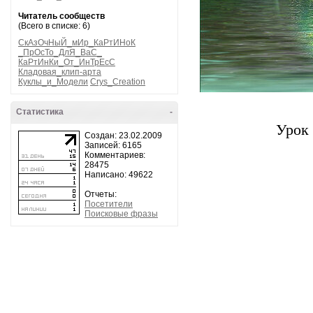
Читатель сообществ
(Всего в списке: 6)
СкАзОчНыЙ_мИр_КаРтИНоК
_ПрОсТо_ДлЯ_ВаС_
КаРтИнКи_От_ИнТрЕсС
Кладовая_клип-арта
Куклы_и_Модели
Crys_Creation
Статистика
-
Урок 
Создан: 23.02.2009
Записей: 6165
Комментариев:
28475
Написано: 49622
Отчеты:
Посетители
Поисковые фразы