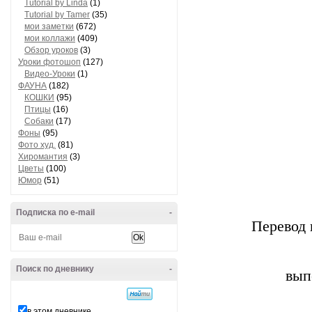
Tutorial by Linda
(1)
Tutorial by Tamer
(35)
мои заметки
(672)
мои коллажи
(409)
Обзор уроков
(3)
Уроки фотошоп
(127)
Видео-Уроки
(1)
ФАУНА
(182)
КОШКИ
(95)
Птицы
(16)
Собаки
(17)
Фоны
(95)
Фото худ.
(81)
Хиромантия
(3)
Цветы
(100)
Юмор
(51)
Подписка по e-mail
-
Перевод 
Поиск по дневнику
-
вып
в этом дневнике