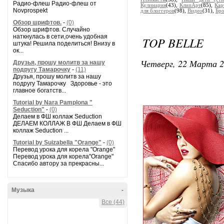
Радио-флеш Радио-флеш от
Кулинария
(43),
КлипАрт
(85),
Кар
Novprospekt
для блоггеров
(98),
Видео
(31),
Бр
Обзор шрифтов.
-
(0)
Обзор шрифтов. Случайно
наткнулась в сети,очень удобная
TOP BELLE
штука! Решила поделиться! Внизу в
ок...
Четверг, 22 Марта 2
Друзья, прошу молитв за нашу
подругу Тамарочку
-
(11)
Друзья, прошу молитв за нашу
подругу Тамарочку Здоровье - это
главное богатств...
Tutorial by Nara Pamplona "
Seduction"
-
(0)
Делаем в ФШ коллаж Seduction
ДЕЛАЕМ КОЛЛАЖ В ФШ Делаем в ФШ
коллаж Seduction ...
Tutorial by Suizabella "Orange"
-
(0)
Перевод урока для корела "Orange"
Перевод урока для корела"Orange"
Спасибо автору за прекрасны...
Музыка
-
Все (44)