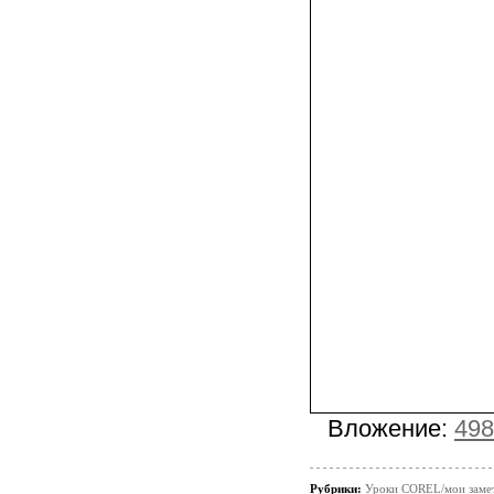
Вложение:
498
Рубрики:
Уроки COREL/мои заме