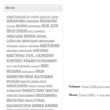
Метки
-
tutorial by regis
tubed
tutorial by tamer
афоризмы
бродилки
баннеры
всё для
видео
видеоклип
буриме
блоггеров
все о яндексе
жизнь
девушки
жизнь
события
зверушки
зверюшки
картинки
здоровье
картинка
зимнее
картины
картинки новогодние
картины худ. галерея
клипарт
кошки
кулинария
мир
ли.рушникам
ли.ру
лошади
мои
музыки
мифология
заметки
мои коллажи
музыка
мысли
наши дети
новогоднее
обои
обзор уроков
Рубрики:
Уроки COREL/мои заме
притча
приветствие
открытка
программы,
притчи
программы
Метки:
Уроки COREL
мои заме
фильтры
птицы
проза
рамки
рамка
разделители
рамки новогодние
религиозные стихи