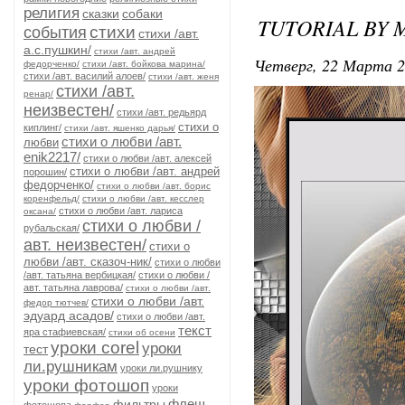
религия
сказки
собаки
TUTORIAL BY 
стихи
события
стихи /авт.
а.с.пушкин/
стихи /авт. андрей
Четверг, 22 Марта 2
федорченко/
стихи /авт. бойкова марина/
стихи /авт. василий алоев/
стихи /авт. женя
стихи /авт.
ренар/
неизвестен/
стихи /авт. редьярд
стихи о
киплинг/
стихи /авт. яшенко дарья/
стихи о любви /авт.
любви
enik2217/
стихи о любви /авт. алексей
стихи о любви /авт. андрей
порошин/
федорченко/
стихи о любви /авт. борис
коренфельд/
стихи о любви /авт. кесслер
стихи о любви /авт. лариса
оксана/
стихи о любви /
рубальская/
авт. неизвестен/
стихи о
любви /авт. сказоч-ник/
стихи о любви
/авт. татьяна вербицкая/
стихи о любви /
авт. татьяна лаврова/
стихи о любви /авт.
стихи о любви /авт.
федор тютчев/
эдуард асадов/
стихи о любви /авт.
текст
яра стафиевская/
стихи об осени
уроки corel
уроки
тест
ли.рушникам
уроки ли.рушнику
уроки фотошоп
уроки
флеш
фильтры