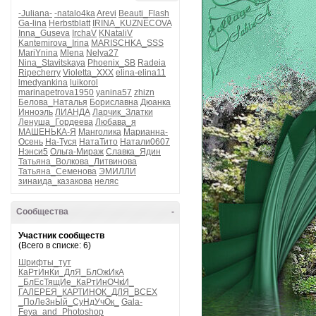
-Juliana-
-natalo4ka
Arevi
Beauti_Flash
Ga-lina
Herbstblatt
IRINA_KUZNECOVA
Inna_Guseva
IrchaV
KNataliV
Kantemirova_Irina
MARISCHKA_SSS
MariYnina
Mlena
Nelya27
Nina_Stavitskaya
Phoenix_SB
Radeia
Ripecherry
Violetta_XXX
elina-elina11
lmedyankina
luikorol
marinapetrova1950
yanina57
zhizn
Белова_Наталья
Бориславна
Дюанка
Инноэль
ЛИАНДА
Ларчик_Златки
Ленуша_Гордеева
Любава_я
МАШЕНЬКА-Я
Манголика
Марианна-
Осень
На-Туся
НатаТито
Натали0607
Нэнси5
Ольга-Мираж
Славка_Ядин
Татьяна_Волкова_Литвинова
Татьяна_Семенова
ЭМИЛЛИ
зинаида_казакова
неляс
Сообщества
-
Участник сообществ
(Всего в списке: 6)
Шрифты_тут
КаРтИнКи_ДлЯ_БлОжИкА
_БлЕсТящИе_КаРтИнОЧкИ_
ГАЛЕРЕЯ_КАРТИНОК_ДЛЯ_ВСЕХ
_ПоЛеЗнЫй_СуНдУчОк_
Gala-
Feya_and_Photoshop