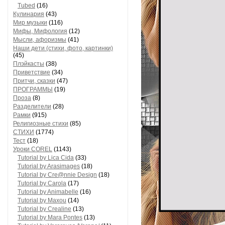
Tubed
(16)
Кулинария
(43)
Мир музыки
(116)
Мифы, Мифология
(12)
Мысли, афоризмы
(41)
Наши дети (стихи, фото, картинки)
(45)
Плэйкасты
(38)
Приветствие
(34)
Притчи, сказки
(47)
ПРОГРАММЫ
(19)
Проза
(8)
Разделители
(28)
Рамки
(915)
Религиозные стихи
(85)
СТИХИ
(1774)
Тест
(18)
Уроки COREL
(1143)
Tutorial by Lica Cida
(33)
Tutorial by Arasimages
(18)
Tutorial by Cre@nnie Design
(18)
Tutorial by Carola
(17)
Tutorial by Animabelle
(16)
Tutorial by Maxou
(14)
Tutorial by Crealine
(13)
Tutorial by Mara Pontes
(13)