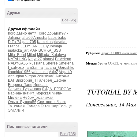
Друзья
-
Все (95)
Друзья оффлайн
Кого давно нет?
Кого добавить?
-
Juliana-
alfa09
Arnusha
babs-babs
DiZa-74
gala705
Kamelius
klavdia-
France
LEDY_ANGEL
lyubimaja
malacka_art
MARISCHKA_SSS
Рубрики:
Уроки COREL/мои заме
Mila_Bond
Miled
Millada_Kataleya
NATALI-NG
Nelya27
ninarvi
PaVelena
RADYGA55
Russlana
Sheree
Smelena
Метки:
Уроки COREL
мои заме
t_calypso
TamSanna
Tatiana_Goroshko
tinochka1956
valentuka
ValeZ
Vega49
vichugina
Virgoo
Zolushka8
Анточка
ВАТ
Виктория_Т
Галерея_Дефне
Егорова_Таня
Инноэль
TUTORIAL BY 
Лариса_Гурьянова
ЛИДА_ЕГОРОВА
марина-значит_морская
Мила-
Милена
Небом_хранимая
Ольга_Букова56
Светлое_облако
Понедельник, 14 Мая 
Та_самая_Тамара
Татси
ФарСолнце
ЭМИЛЛИ
Постоянные читатели
-
Все (785)