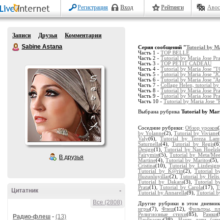
Регистрация
Вход
Рейтинги
Авос
Записи
Друзья
Комментарии
Sabine Astana
Серия сообщений "
Tutorial by M
Часть 1 -
TOP BELLE
Часть 2 -
Tutorial by Maria Jose
Часть 3 -
TOP PETIT CADEAU
Часть 4 -
Tutorial by Maria Jose 
Часть 5 -
Tutorial by Maria Jose "
Часть 6 -
Tutorial by Maria Jose "A
Часть 7 -
Collage Helen, tutorial b
Часть 8 -
Tutorial by Maria Jose Pr
Часть 9 -
Tutorial by Maria Jose Pr
Часть 10 -
Tutorial by Maria Jose "
Выбрана рубрика
Tutorial by Mar
Соседние рубрики:
Обзор уроков
by Yolanne
(2),
Tutorial by Viviane
Valy
(6),
Tutorial by Tereza Lam
Saturnella
(4),
Tutorial by Regis
(6
Design
(1),
Tutorial by Nan Hoelzl
Fairymist
(5),
Tutorial by Meta/Meet
В друзья
Martine
(4),
Tutorial by Maritos
(5),
Cristina
(10),
Tutorial by Lizdesign
Tutorial by K@rin
(2),
Tutorial b
Huzunluyillar
(2),
Tutorial by Helis
Tutorial by Dakara
(3),
Tutorial b
Prata
(1),
Tutorial by Carola
(17),
T
Цитатник
-
Tutorial by Annarella
(9),
Tutorial 
Все (2808)
Другие рубрики в этом дневни
игры
(7),
Флеш
(12),
Фильтры, п
Религиозные стихи
(85),
Рамки
Радио-флеш
-
(13)
Плэйкасты
(38),
Наши дети (сти