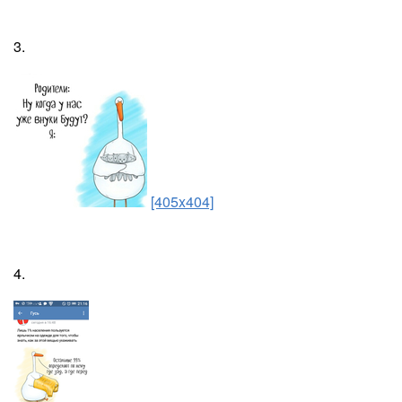
3.
[405x404]
4.