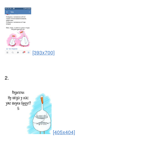
[393x700]
2.
[405x404]