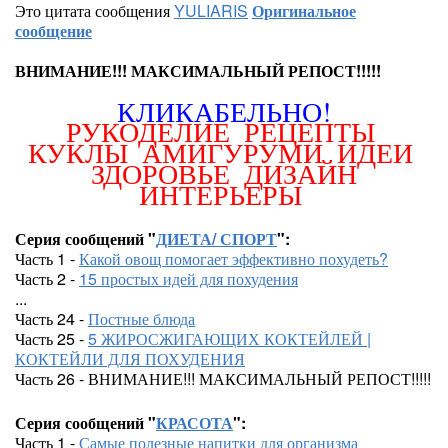
Это цитата сообщения
YULIARIS
Оригинальное
сообщение
ВНИМАНИЕ!!! МАКСИМАЛЬНЫЙ РЕПОСТ!!!!!
КЛИКАБЕЛЬНО!
РУКОДЕЛИЕ
РЕЦЕПТЫ
КУКЛЫ
АМИГУРУМИ
ИДЕИ
ЗДОРОВЬЕ
ДИЗАЙН
ИНТЕРЬЕРЫ
Серия сообщений "
ДИЕТА/ СПОРТ
":
Часть 1 -
Какой овощ помогает эффективно похудеть?
Часть 2 -
15 простых идей для похудения
...
Часть 24 -
Постные блюда
Часть 25 -
5 ЖИРОСЖИГАЮЩИХ КОКТЕЙЛЕЙ |
КОКТЕЙЛИ ДЛЯ ПОХУДЕНИЯ
Часть 26 - ВНИМАНИЕ!!! МАКСИМАЛЬНЫЙ РЕПОСТ!!!!!
Серия сообщений "
КРАСОТА
":
Часть 1 -
Самые полезные напитки для организма