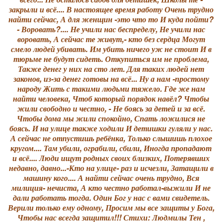
закрыли и всё.... В настоящее время работу Очень трудно
найти сейчас, А для женщин -это что то И куда пойти?
- Воровать?.... Не учили нас беспределу, Не учили нас
воровать, А сейчас те живут,- кто без сердца Могут
смело людей убивать. Им убить ничего уж не стоит И в
тюрьме не будут сидеть. Откупиться им не проблема,
Также денег у них на сто лет. Для таких людей нет
законов, из-за денег готовы на всё... Ну а нам -простому
народу Жить с такими людьми тяжело. Где же нам
найти человека, Чтоб который порядок навёл? Чтобы
жили свободно и честно, - Не боясь за детей и за всё.
Чтобы дома мы жили спокойно, Спать ложилися не
боясь. И на улице также ходили И детишки гуляли у нас.
А сейчас не отпустишь ребёнка, Только слышишь плохое
кругом.... Там убили, ограбили, сбили, Иногда пропадают
и всё.... Люди ищут родных своих близких, Потерявших
недавно, давно...-Кто на улице- раз и исчезли, Затащили в
машину кого.... А найти сейчас очень трудно, Вся
милиция- нечиста, А кто честно работал-выжили И не
дали работать тогда. Один Бог у нас с вами свидетель.
Верили только ему одному, Просим мы все защиты у Бога,
Чтобы нас всегда защитил!!! Стихи: Людмилы Тен ,