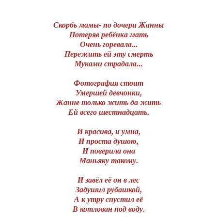
Скорбь мамы- по дочери Жанны
Потеряв ребёнка мать
Очень горевала...
Пережить ей эту смерть
Муками страдала...
Фотография стоит
Умершей девчонки,
Жанне только жить да жить
Ей всего шестнадцать.
И красива, и умна,
И проста душою,
И поверила она
Маньяку такому.
И завёл её он в лес
Задушил рубашкой,
А к утру спустил её
В котлован под воду.