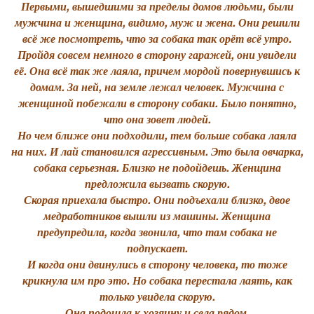
Первыми, вышедшими за пределы домов людьми, были
мужчина и женщина, видимо, муж и жена. Они решили
всё же посмотреть, что за собака так орёт всё утро.
Пройдя совсем немного в сторону гаражей, они увидели
её. Она всё так же лаяла, причем мордой повернувшись к
домам. За ней, на земле лежал человек. Мужчина с
женщиной побежали в сторону собаки. Было понятно,
что она зовет людей.
Но чем ближе они подходили, тем больше собака лаяла
на них. И лай становился агрессивным. Это была овчарка,
собака серьезная. Близко не подойдешь. Женщина
предложила вызвать скорую.
Скорая приехала быстро. Они подъехали близко, двое
медработников вышли из машины. Женщина
предупредила, когда звонила, что там собака не
подпускает.
И когда они двинулись в сторону человека, то тоже
крикнула им про это. Но собака перестала лаять, как
только увидела скорую.
Она подошла к хозяину и села рядом.