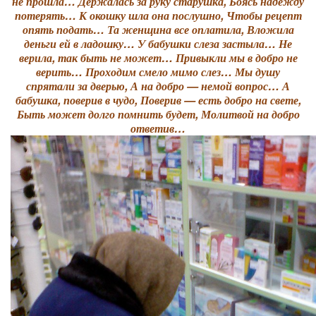
не прошла… Держалась за руку старушка, Боясь надежду
потерять… К окошку шла она послушно, Чтобы рецепт
опять подать… Та женщина все оплатила, Вложила
деньги ей в ладошку… У бабушки слеза застыла… Не
верила, так быть не может… Привыкли мы в добро не
верить… Проходим смело мимо слез… Мы душу
спрятали за дверью, А на добро — немой вопрос… А
бабушка, поверив в чудо, Поверив — есть добро на свете,
Быть может долго помнить будет, Молитвой на добро
ответив…