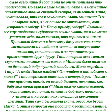
было всего лишь 3 года и она не очень понимала что
происходит. Но глядя в злые мамины глаза и в испуганное
заплаканное личико старшей сестры, семилетней Тины,
чувствовала, что все плохо-плохо. Мать зашипела: "Не
позорьте меня, я же от вас не отказываюсь, вот
устроюсь и заберу. На Пасху приеду, заберу!" Девчонки,
все еще продолжая судорожно всхлипывать, тем не менее
утихали: ведь мама сказала, что вернется за ними!
Привыкали девочки к детскому дому тяжело, хотя
воспитатели их любили и жалели за отсутствие
наглости, смышленость и за трогательную
привязанность друг к другу. Тина покоряла всех своими
серьезными темными глазками, а Милочка была похожа
на беленький добродушный колобочек. Мила теребила
Тину: "А когда Паска плидет? Он плидет и нас забелет к
маме?" Тина терпеливо отвечала в который раз: "Пасха -
это праздник такой, он весной бывает, помнишь, как
бабушка яички красила?" Мила важно кивала головой,
мол, помню, но потом, вспомнив бабушку, начинала
кукситься и на ресничках появлялись крохотные
слезинки. Тина сама бы хотела знать, когда же будет
Пасха. С этим вопросом она подошла к воспитательнице,
Ирина Николаевна удивилась: обычно дети ждут Новый