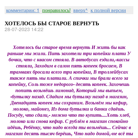
комментарии: 1
понравилось!
вверх^
к полной версии
ХОТЕЛОСЬ БЫ СТАРОЕ ВЕРНУТЬ
28-07-2023 14:22
Хотелось бы старое время вернуть И жить бы как
раньше мы жили. Пить захотели три копейки плати У
бочки, что с квасом стояла. В автобусах ездили,-кассы
стояли, Заходим в салон пять копеек бросаем, В
трамваях бросали всего три копейки, В троллейбусах
также пять мы платили. А спички мы брали всего за
копейку, Соль тоже недорого- десять копеек. Захочешь
попить возьмёшь лимонад, Который мы выпьем,
-бутылку назад. Сдадим мы бутылку назад в магазин,
Двенадцать копеек мы сохраним. Возьмём мы кефир,
молоко, майонез, Из дома бутылки и банки сдаёшь.
Посуду, что сдали,- можно что то купить....Хоть хлеб,
молоко или снова кефир. С рублём в магазин спокойно
идёшь, Ребёнку, что надо всегда ты возьмёшь... Сейчас в
магазин десять тысяч берёшь, Что надо домой,-не всё ты