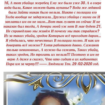
16, А тот убийца жеребец Ему же было уже 30. А в озере
вода была, Какое может быть купанье? Вода же ледяной
была Зайти никак было нельзя. Никто с полиции его
Тогда вообще не задержали. Дружил убийца с ними он И
заплатил им он не мало...Вот так гуляет он сейчас И не
наказан был тогда, А дочери моей уж нет В мае будет 21.
Не справедливо мы живём И почему мы так страдаем?
Из за таких убийц, уродов Которым всё проходит даром...
Я убедилась, что нечестных В полиции полно. И как им
доверять всё можно? Хотя работают давно. Сажают
только невиновных, А нужно бы сажать, Таких убийц,
таких уродов, Но трогать их нельзя!!! Поэтому я им не
верю А даже я скажу, Что кто сидит в их кабинетах
Пора им за черту!!! —— Людмила Тен. 29 /02-2020 год.