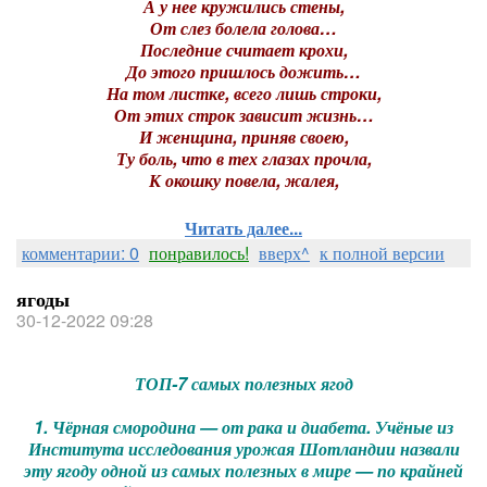
А у нее кружились стены,
От слез болела голова…
Последние считает крохи,
До этого пришлось дожить…
На том листке, всего лишь строки,
От этих строк зависит жизнь…
И женщина, приняв своею,
Ту боль, что в тех глазах прочла,
К окошку повела, жалея,
Читать далее...
комментарии: 0
понравилось!
вверх^
к полной версии
ягоды
30-12-2022 09:28
ТОП-7 самых полезных ягод
1. Чёрная смородина — от рака и диабета. Учёные из
Института исследования урожая Шотландии назвали
эту ягоду одной из самых полезных в мире — по крайней