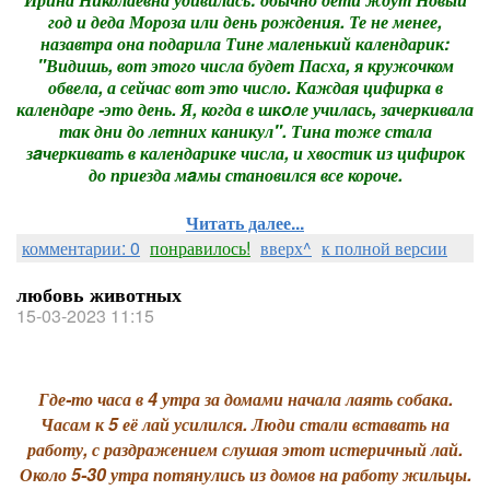
год и деда Мороза или день рождения. Те не менее,
назавтра она подарила Тине маленький календарик:
"Видишь, вот этого числа будет Пасха, я кружочком
обвела, а сейчас вот это число. Каждая цифирка в
календаре -это день. Я, когда в шкoле училась, зачеркивала
так дни до летних каникул". Тина тоже стала
зaчеркивать в календарике числа, и хвостик из цифирок
до приезда мaмы становился все короче.
Читать далее...
комментарии: 0
понравилось!
вверх^
к полной версии
любовь животных
15-03-2023 11:15
Где-то часа в 4 утра за домами начала лаять собака.
Часам к 5 её лай усилился. Люди стали вставать на
работу, с раздражением слушая этот истеричный лай.
Около 5-30 утра потянулись из домов на работу жильцы.