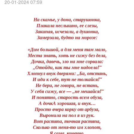
20-01-2024 07:59
На скамье, у дома, старушонка,
Плакала неслышно, ее слезы,
Закипая, исчезали, а душонка,
Замерзала, будто на морозе:
«Дом большой, а для меня там мало,
Места знать, хоть не сижу без дела,
Дочка, давечь, зло на мне сорвала:
„Отойди, как ты мне надоела!“
Хлопнул внук дверями: „Ба, отстань,
И иди к себе, тут не толкайся!“
Не бери, не говори, не встань,
У себя сижу, все — „не мешайся!“
И понятно, старость всем обуза,
А дочкА хорошая, и внук…
Просто вчера корку от арбуза,
Выронила на пол я из рук.
Вот растяпа, точная растяпа,
Сколько от меня-то им хлопот,
Я сама, конечно,