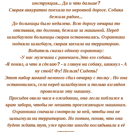
инструкция... Да и что дальше?
Скорая аккуратно поехала по неровной дороге. Собака
бежала рядом...
До больницы было недалеко. Всю дорогу овчарка то
отставая, то догоняя, бежала за машиной. Перед
шлагбаумом больницы скорая остановилась. Охранники
подняли шлагбаум, скорая заехала на территорию.
Водитель сказал одному охраннику:
-У нас мужчина с ранением.Это его собака.
-Я понял, а что я сделаю? - и глянув на собаку, шикнул - А
ну стой! Фу! Нельзя! Сидеть!
Этот набор команд немного сбил овчарку с толку . Но она
остановилась, села перед шлагбаумом и только взглядом
провожала эту машину.
Просидев около часа в ожидании, она легла поближе к
краю забора, чтобы не мешать проезжающим машинам.
Охранники сначала смотрели за ней, чтобы она не
шмыгнула на территорию. Но потом, поняв, что она
будет ждать тут, уже просто иногда поглядывали в её
сторону.