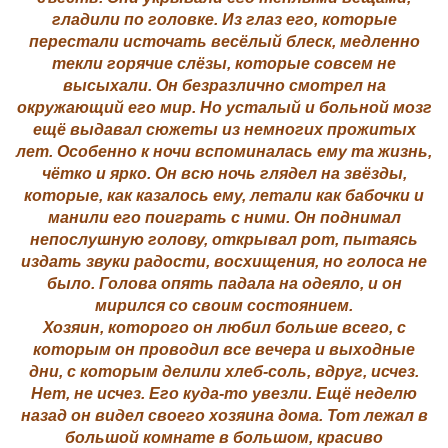
гладили по головке. Из глаз его, которые
перестали источать весёлый блеск, медленно
текли горячие слёзы, которые совсем не
высыхали. Он безразлично смотрел на
окружающий его мир. Но усталый и больной мозг
ещё выдавал сюжеты из немногих прожитых
лет. Особенно к ночи вспоминалась ему та жизнь,
чётко и ярко. Он всю ночь глядел на звёзды,
которые, как казалось ему, летали как бабочки и
манили его поиграть с ними. Он поднимал
непослушную голову, открывал рот, пытаясь
издать звуки радости, восхищения, но голоса не
было. Голова опять падала на одеяло, и он
мирился со своим состоянием.
Хозяин, которого он любил больше всего, с
которым он проводил все вечера и выходные
дни, с которым делили хлеб-соль, вдруг, исчез.
Нет, не исчез. Его куда-то увезли. Ещё неделю
назад он видел своего хозяина дома. Тот лежал в
большой комнате в большом, красиво