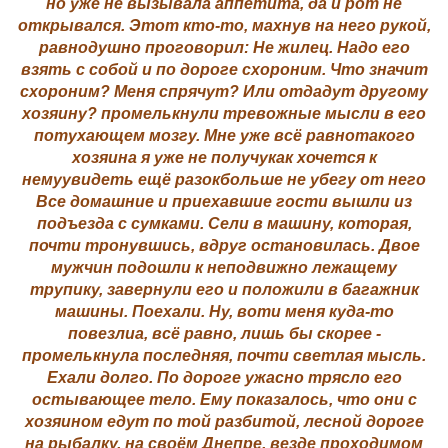
но уже не вызывала аппетита, да и рот не
открывался. Этот кто-то, махнув на него рукой,
равнодушно проговорил: Не жилец. Надо его
взять с собой и по дороге схороним. Что значит
схороним? Меня спрячут? Или отдадут другому
хозяину? промелькнули тревожные мысли в его
потухающем мозгу. Мне уже всё равнотакого
хозяина я уже не получукак хочется к
немуувидеть ещё разокбольше не убегу от него
Все домашние и приехавшие гости вышли из
подъезда с сумками. Сели в машину, которая,
почти тронувшись, вдруг остановилась. Двое
мужчин подошли к неподвижно лежащему
трупику, завернули его и положили в багажник
машины. Поехали. Ну, воти меня куда-то
повезлиа, всё равно, лишь бы скорее -
промелькнула последняя, почти светлая мысль.
Ехали долго. По дороге ужасно трясло его
остывающее тело. Ему показалось, что они с
хозяином едут по той разбитой, лесной дороге
на рыбалку, на своём Днепре, везде проходимом