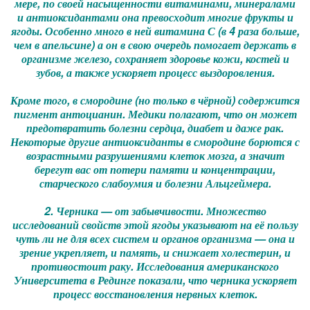
мере, по своей насыщенности витаминами, минералами
и антиоксидантами она превосходит многие фрукты и
ягоды. Особенно много в ней витамина С (в 4 раза больше,
чем в апельсине) а он в свою очередь помогает держать в
организме железо, сохраняет здоровье кожи, костей и
зубов, а также ускоряет процесс выздоровления.
Кроме того, в смородине (но только в чёрной) содержится
пигмент антоцианин. Медики полагают, что он может
предотвратить болезни сердца, диабет и даже рак.
Некоторые другие антиоксиданты в смородине борются с
возрастными разрушениями клеток мозга, а значит
берегут вас от потери памяти и концентрации,
старческого слабоумия и болезни Альцгеймера.
2. Черника — от забывчивости. Множество
исследований свойств этой ягоды указывают на её пользу
чуть ли не для всех систем и органов организма — она и
зрение укрепляет, и память, и снижает холестерин, и
противостоит раку. Исследования американского
Университета в Рединге показали, что черника ускоряет
процесс восстановления нервных клеток.