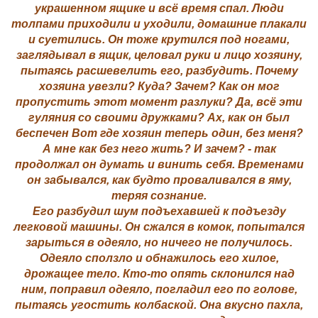
украшенном ящике и всё время спал. Люди
толпами приходили и уходили, домашние плакали
и суетились. Он тоже крутился под ногами,
заглядывал в ящик, целовал руки и лицо хозяину,
пытаясь расшевелить его, разбудить. Почему
хозяина увезли? Куда? Зачем? Как он мог
пропустить этот момент разлуки? Да, всё эти
гуляния со своими дружками? Ах, как он был
беспечен Вот где хозяин теперь один, без меня?
А мне как без него жить? И зачем? - так
продолжал он думать и винить себя. Временами
он забывался, как будто проваливался в яму,
теряя сознание.
Его разбудил шум подъехавшей к подъезду
легковой машины. Он сжался в комок, попытался
зарыться в одеяло, но ничего не получилось.
Одеяло сползло и обнажилось его хилое,
дрожащее тело. Кто-то опять склонился над
ним, поправил одеяло, погладил его по голове,
пытаясь угостить колбаской. Она вкусно пахла,