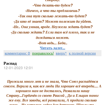
-Что делать-то будем?
-Ничего, а что ты предлагаешь?
-Так она тут сколько лежать-то будет?
-Да кто её знает? Может полежит да уйдет.
-Не.. Она умная, вроде. Неужели ждать будет?
-Да сколько ждать? Если там всё плохо, так и не
дождаться может.
-Вот ведь... Беда..
Читать далее...
комментарии: 0
понравилось!
вверх^
к полной версии
Распад
12-01-2023 12:01
Прожила много лет и не знала, Что Союз распадётся
совсем. Верила я, как все люди На хорошее всё впереди.... А
хорошего нам не досталось, Развалили нашу
Страну...Горбачёв со своею Раисой , Да и Ельцин помог
же ему. Все заводы, всё развалили, А продали сколько
всего... Не осталось садов для детишек, Школы те -