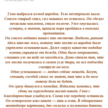
Гена выбрался из-под коробок. Тело нестерпимо ныло.
Совсем старый стал, сил никаких не осталось. Он сделал
несколько наклонов, стало полегче. Уже опускались
сумерки, а значит, пришла пора пройтись в поисках
пропитания.
Он совсем недавно нашел это местечко. Видимо, раньше
здесь кто-то жил, потому что место из коробок было
укреплено основательно. Даже сверху какое-то подобие
пленки укрывало от дождя. Одно было непривычно,
слишком уж на виду он находился. Дома стояли так, что
его место получалось в самом углу двора, но все подъезды
смотрели на него.
Одно успокаивало — людям сейчас некогда. Бегут,
спешат, соседей своих не знают, так что и до него
никому дела не будет.
Он сразу двинулся к помойке. Издалека заметил, что
сбоку на ограждении висит пакет. Гена с
благодарностью улыбнулся. Снова ему передачу оставили.
Он осторожно взял пакет — так и есть. В одноразовом
контейнере картошка, две сосиски и половинка батона.