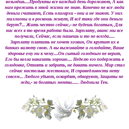
возьмёшь....Продукты все каждый день дорожают, А как
нам прожить в этой жизни не знаю. Конечно не все люди
деньги считают, Есть олигархи - они и не знают. У них
миллионы и в роскошь живут, И всё таки где они деньги
берут?... Жить честно сейчас,- не будешь богатым, Для
нас всех в то время работа была. Зарплату, аванс мы все
получали, Сейчас, если пашешь и то не всегда.....
Зарплату платить не хочет хозяин, Он крутит их в
банках валюту свою. А вы выживайте и голодайте, Ваше
здоровье ему ни к чему....Он сытый голодным не верит,
Его бы козла наказать хорошо.... Неделю его подержать в
голодовке, Отнять и забрать, не давать ничего. Мир стал
сейчас настолько жестоким, И справедливости нету
совсем... Любого убьют, оскорбят, обворуют, Защиты не
жди,- за богатых менты...... Людмила Тен.