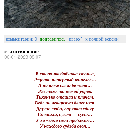
комментарии: 0
понравилось!
вверх^
к полной версии
стихотворение
03-01-2023 08:07
В сторонке бабушка стояла,
Рецепт, потертый кошелек…
А по щеке слеза бежала…
Жестокости немой упрек.
Тихонько отошла и плачет,
Ведь на лекарства денег нет.
Другие люди, спрятав сдачу
Спешили, суета — сует…
У каждого свои проблемы…
У каждого судьба своя…