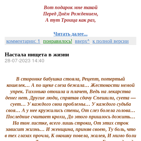
Вот подарок мне такой
Перед Днём Рождением,
А тут Троица как раз,
Читать далее...
комментарии: 1
понравилось!
вверх^
к полной версии
Настала нищета в жизни
28-07-2023 14:40
В сторонке бабушка стояла, Рецепт, потертый
кошелек… А по щеке слеза бежала… Жестокости немой
упрек. Тихонько отошла и плачет, Ведь на лекарства
денег нет. Другие люди, спрятав сдачу Спешили, суета —
сует… У каждого свои проблемы… У каждого судьба
своя… А у нее кружились стены, От слез болела голова…
Последние считает крохи, До этого пришлось дожить…
На том листке, всего лишь строки, От этих строк
зависит жизнь… И женщина, приняв своею, Ту боль, что
в тех глазах прочла, К окошку повела, жалея, И мимо боли