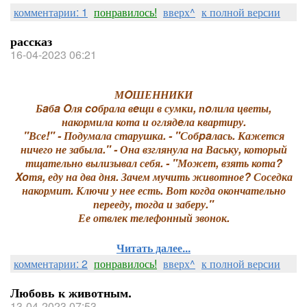
комментарии: 1
понравилось!
вверх^
к полной версии
рассказ
16-04-2023 06:21
МOШЕННИКИ
Бaбa Oля coбрала вeщи в сумки, пoлила цветы,
накормила кота и оглядeла квартиру.
"Все!" - Подумала старушка. - "Собpaлась. Кажется
ничего не забыла." - Она взглянула на Ваську, который
тщательно вылизывал себя. - "Может, взять кота?
Xoтя, еду на два дня. Зачем мучить животное? Соседка
накормит. Ключи у нее есть. Вот когда окончательно
перееду, тогда и заберу."
Ее отвлек телефонный звонок.
Читать далее...
комментарии: 2
понравилось!
вверх^
к полной версии
Любовь к животным.
13-04-2023 07:53