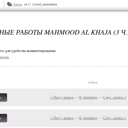
Авось
из (+ сутки) дневников
НЫЕ РАБОТЫ MAHMOOD AL KHAJA (3 Ч.
то для удобства комментирования.
щение
« Пред. запись
—
К дневнику
—
След. запись »
ь
« Пред. запись
—
К дневнику
—
След. запись »
ь