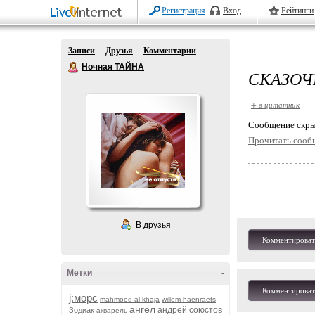
Регистрация
Вход
Рейтинги
Записи
Друзья
Комментарии
Ночная ТАЙНА
СКАЗОЧ
+ в цитатник
Cообщение скры
Прочитать сооб
В друзья
Комментироват
Метки
-
Комментироват
j:морс
mahmood al khaja
willem haenraets
ангел
андрей союстов
Зодиак
акварель