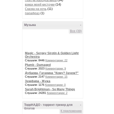
Притчи народов мира
(34)
взмах моей кисточки
(14)
Сказка на ночь
(11)
парафраз
(1)
Музыка
-
Все (39)
Magic - Sergey Sirotin & Golden Light
Orchestra
Слушали: 8446
Комментарии: 22
Plumb - Damaged
Слушали: 2023
Комментарии: 9
Дубцова, Гагарина "Кому? Зачем?"
Слушали: 2147
Комментарии: 15
Земфира - Жужа
Слушали: 1176
Комментарии: 0
Sarah Brightman - So Many Things
Слушали: 24281
Комментарии: 2
ТоррНАДО - торрент-трекер для
-
блогов
К приложению