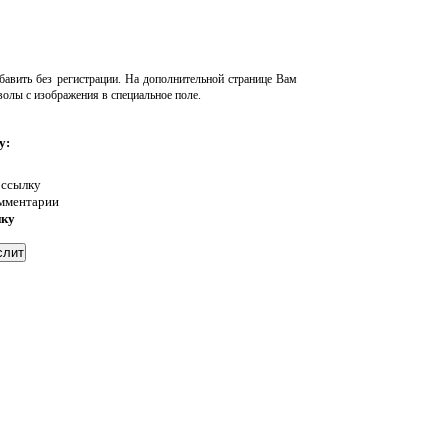
авить без регистрации. На дополнительной странице Вам
волы с изображения в специальное поле.
у:
 ссылку
омментарии
нку