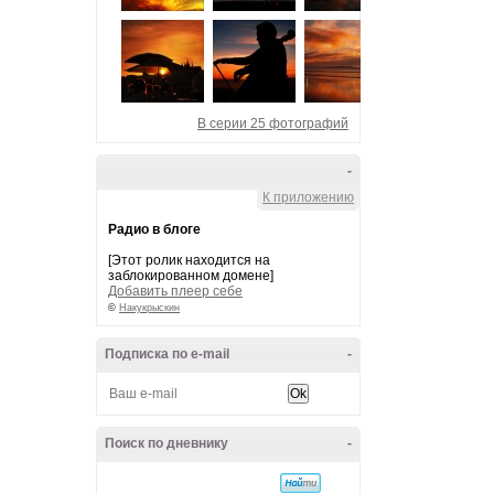
В серии 25 фотографий
-
К приложению
Радио в блоге
[Этот ролик находится на
заблокированном домене]
Добавить плеер себе
©
Накукрыскин
Подписка по e-mail
-
Поиск по дневнику
-