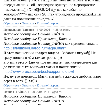
очередная пьнк...ой...очередное культурное мероприятие
намечается...))) Хи))))[/QUOTE]у вас как лбычно
холодно????у нас сёня 20...так что,надеюсь продержиЦа...и
даже на повышение пойдёть..=)
Обратиться
-
Ответить
-
К полной версии
11-09-2006-14:38
удалить
Прикольная_Танюша
Исходное сообщение Ночная_ТАЙНА
Исходное сообщение Прикольная_Танюша
Исходное сообщение Ночная_ТАЙНА
как прикольненько...
http://sltlalllklelrl.narod.ru/magia.html?
Я этот магический квадрат видела.. Забавная штука!)) Не
сразу поняла в чём там хитрость...)))
это типа этого=).но лучше не гадать...так интереснее-ведь
должна же быть миножкл магия в нашей жизни..
http://www.prus.spb.ru/best/copperfield.swf
Не, ну это понятно... Магия магией, а женское любопытство
берёт в верх..)) Хи)))
Обратиться
-
Ответить
-
К полной версии
11-09-2006-14:41
удалить
Ночная_ТАЙНА
Исходное сообщение Прикольная_Танюша
Исходное сообщение Ночная_ТАЙНА