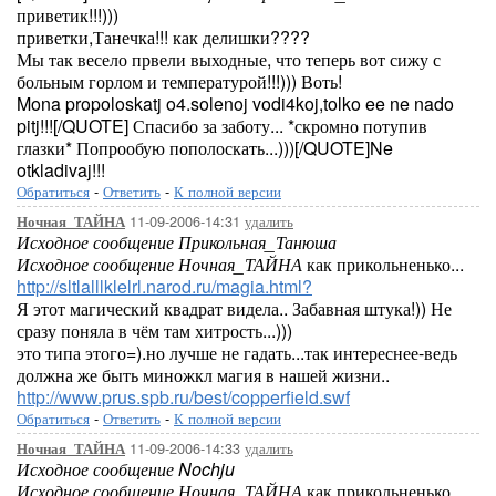
приветик!!!)))
приветки,Танечка!!! как делишки????
Мы так весело првели выходные, что теперь вот сижу с
больным горлом и температурой!!!))) Воть!
Mona propoloskatj o4.solenoj vodi4koj,tolko ee ne nado
pitj!!![/QUOTE] Спасибо за заботу... *скромно потупив
глазки* Попрообую пополоскать...)))[/QUOTE]Ne
otkladivaj!!!
Обратиться
-
Ответить
-
К полной версии
11-09-2006-14:31
удалить
Ночная_ТАЙНА
Исходное сообщение Прикольная_Танюша
Исходное сообщение Ночная_ТАЙНА
как прикольненько...
http://sltlalllklelrl.narod.ru/magia.html?
Я этот магический квадрат видела.. Забавная штука!)) Не
сразу поняла в чём там хитрость...)))
это типа этого=).но лучше не гадать...так интереснее-ведь
должна же быть миножкл магия в нашей жизни..
http://www.prus.spb.ru/best/copperfield.swf
Обратиться
-
Ответить
-
К полной версии
11-09-2006-14:33
удалить
Ночная_ТАЙНА
Исходное сообщение Nochju
Исходное сообщение Ночная_ТАЙНА
как прикольненько...