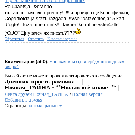
http://sltlalllklelrl.narod.ru/magia.html?
Polu4aetsja !!!Stranno...
только не выясняй причину!!!!!! и пройди ещё Коперфилда=)
Coperfielda ja srazu razgadal!!!Vse "ostavchiesja" 5 kart---
drugie!!!Toze mne umnik!!!Davnenjko mi ne vstre4alisj...
[/QUOTE]ну зачем же писать????
Обратиться
-
Ответить
-
К полной версии
Комментарии (560):
«первая
«назад
вперёд»
последняя»
вверх^
Вы сейчас не можете прокомментировать это сообщение.
Дневник просто рамочка... |
Ночная_ТАЙНА - **Ночью всё иначе..** |
Лента друзей Ночная_ТАЙНА
/
Полная версия
Добавить в друзья
Страницы:
«позже
раньше»