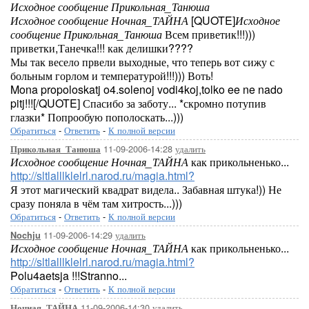
Исходное сообщение Прикольная_Танюша
Исходное сообщение Ночная_ТАЙНА
[QUOTE]
Исходное
сообщение Прикольная_Танюша
Всем приветик!!!)))
приветки,Танечка!!! как делишки????
Мы так весело првели выходные, что теперь вот сижу с
больным горлом и температурой!!!))) Воть!
Mona propoloskatj o4.solenoj vodi4koj,tolko ee ne nado
pitj!!![/QUOTE] Спасибо за заботу... *скромно потупив
глазки* Попрообую пополоскать...)))
Обратиться
-
Ответить
-
К полной версии
11-09-2006-14:28
удалить
Прикольная_Танюша
Исходное сообщение Ночная_ТАЙНА
как прикольненько...
http://sltlalllklelrl.narod.ru/magia.html?
Я этот магический квадрат видела.. Забавная штука!)) Не
сразу поняла в чём там хитрость...)))
Обратиться
-
Ответить
-
К полной версии
11-09-2006-14:29
удалить
Nochju
Исходное сообщение Ночная_ТАЙНА
как прикольненько...
http://sltlalllklelrl.narod.ru/magia.html?
Polu4aetsja !!!Stranno...
Обратиться
-
Ответить
-
К полной версии
11-09-2006-14:30
удалить
Ночная_ТАЙНА