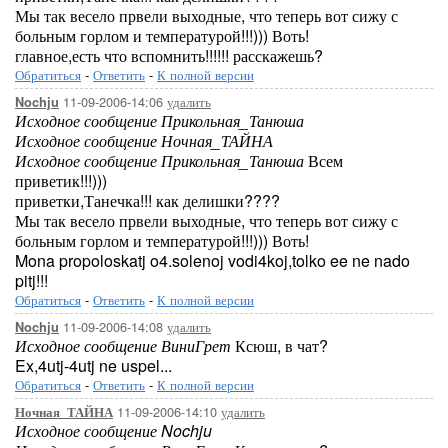
Мы так весело првели выходные, что теперь вот сижу с
больным горлом и температурой!!!))) Воть!
главное,есть что вспомнить!!!!!! расскажешь?
Обратиться
-
Ответить
-
К полной версии
11-09-2006-14:06
удалить
Nochju
Исходное сообщение Прикольная_Танюша
Исходное сообщение Ночная_ТАЙНА
Исходное сообщение Прикольная_Танюша
Всем
приветик!!!)))
приветки,Танечка!!! как делишки????
Мы так весело првели выходные, что теперь вот сижу с
больным горлом и температурой!!!))) Воть!
Mona propoloskatj o4.solenoj vodi4koj,tolko ee ne nado
pitj!!!
Обратиться
-
Ответить
-
К полной версии
11-09-2006-14:08
удалить
Nochju
Исходное сообщение ВиниГрет
Ксюш, в чат?
Ex,4utj-4utj ne uspel...
Обратиться
-
Ответить
-
К полной версии
11-09-2006-14:10
удалить
Ночная_ТАЙНА
Исходное сообщение Nochju