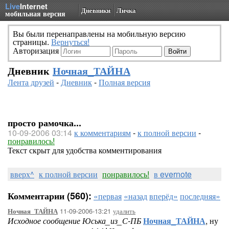
Live
Internet
Дневники
Личка
мобильная версия
Вы были перенаправлены на мобильную версию
страницы.
Вернуться!
Авторизация
Дневник
Ночная_ТАЙНА
Лента друзей
-
Дневник
-
Полная версия
просто рамочка...
10-09-2006 03:14
к комментариям
-
к полной версии
-
понравилось!
Текст скрыт для удобства комментирования
вверх^
к полной версии
понравилось!
в evernote
Комментарии (560):
«первая
«назад
вперёд»
последняя»
11-09-2006-13:21
удалить
Ночная_ТАЙНА
Исходное сообщение Юська_из_С-ПБ
Ночная_ТАЙНА
, ну