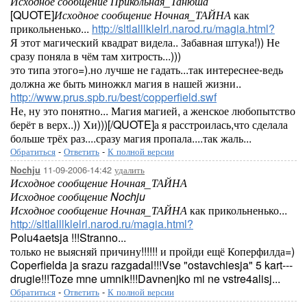
Исходное сообщение Прикольная_Танюша
[QUOTE]
Исходное сообщение Ночная_ТАЙНА
как
прикольненько...
http://sltlalllklelrl.narod.ru/magia.html?
Я этот магический квадрат видела.. Забавная штука!)) Не
сразу поняла в чём там хитрость...)))
это типа этого=).но лучше не гадать...так интереснее-ведь
должна же быть миножкл магия в нашей жизни..
http://www.prus.spb.ru/best/copperfield.swf
Не, ну это понятно... Магия магией, а женское любопытство
берёт в верх..)) Хи)))[/QUOTE]а я расстроилась,что сделала
больше трёх раз....сразу магия пропала....так жаль...
Обратиться
-
Ответить
-
К полной версии
11-09-2006-14:42
удалить
Nochju
Исходное сообщение Ночная_ТАЙНА
Исходное сообщение Nochju
Исходное сообщение Ночная_ТАЙНА
как прикольненько...
http://sltlalllklelrl.narod.ru/magia.html?
Polu4aetsja !!!Stranno...
только не выясняй причину!!!!!! и пройди ещё Коперфилда=)
Coperfielda ja srazu razgadal!!!Vse "ostavchiesja" 5 kart---
drugie!!!Toze mne umnik!!!Davnenjko mi ne vstre4alisj...
Обратиться
-
Ответить
-
К полной версии