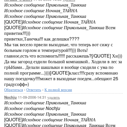
Исходное сообщение Прикольная_Танюша
Исходное сообщение Ночная_ТАЙНА
Исходное сообщение Прикольная_Танюша
[QUOTE]
Исходное сообщение Ночная_ТАЙНА
[QUOTE]
Исходное сообщение Прикольная_Танюша
Всем
приветик!!!)))
приветки,Танечка!!! как делишки????
Мы так весело првели выходные, что теперь вот сижу с
больным горлом и температурой!!!))) Воть!
главное,есть что вспомнить!!!!!! расскажешь?[/QUOTE] Хи)))
Да мы загород ездили большой компашкой.. Ходили в лес за
грЫбами.. Делали шашлыки и вообще сходили с ума по
полной программе...))))[/QUOTE]класс!!!!сразу вспоминаю
нашу поездочку!!!!может в выходные поедем...обещают 25
градусофф=)
Обратиться
-
Ответить
-
К полной версии
11-09-2006-14:31
удалить
Nochju
Исходное сообщение Прикольная_Танюша
Исходное сообщение Nochju
Исходное сообщение Прикольная_Танюша
[QUOTE]
Исходное сообщение Ночная_ТАЙНА
[QUOTE]
Исходное сообщение Прикольная_Танюша
Всем