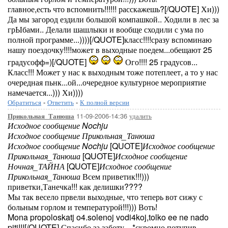
главное,есть что вспомнить!!!!!! расскажешь?[/QUOTE] Хи)))
Да мы загород ездили большой компашкой.. Ходили в лес за
грЫбами.. Делали шашлыки и вообще сходили с ума по
полной программе...))))[/QUOTE]класс!!!!сразу вспоминаю
нашу поездочку!!!!может в выходные поедем...обещают 25
градусофф=)[/QUOTE]
Ого!!!! 25 градусов...
Класс!!! Может у нас к выходным тоже потеплеет, а то у нас
очередная пьнк...ой...очередное культурное мероприятие
намечается...))) Хи))))
Обратиться
-
Ответить
-
К полной версии
11-09-2006-14:36
удалить
Прикольная_Танюша
Исходное сообщение Nochju
Исходное сообщение Прикольная_Танюша
Исходное сообщение Nochju
[QUOTE]
Исходное сообщение
Прикольная_Танюша
[QUOTE]
Исходное сообщение
Ночная_ТАЙНА
[QUOTE]
Исходное сообщение
Прикольная_Танюша
Всем приветик!!!)))
приветки,Танечка!!! как делишки????
Мы так весело првели выходные, что теперь вот сижу с
больным горлом и температурой!!!))) Воть!
Mona propoloskatj o4.solenoj vodi4koj,tolko ee ne nado
pitj!!![/QUOTE] Спасибо за заботу... *скромно потупив