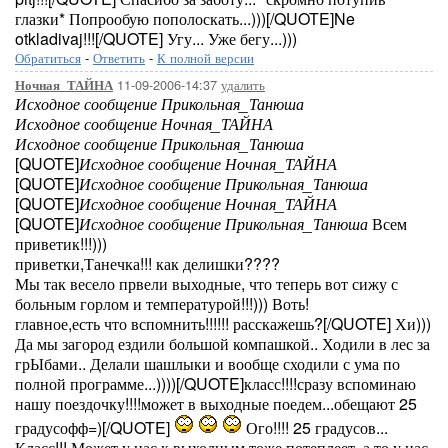
глазки* Попрообую пополоскать...)))[/QUOTE]Ne
otkladivaj!!![/QUOTE] Угу... Уже бегу...)))
Обратиться
-
Ответить
-
К полной версии
11-09-2006-14:37
удалить
Ночная_ТАЙНА
Исходное сообщение Прикольная_Танюша
Исходное сообщение Ночная_ТАЙНА
Исходное сообщение Прикольная_Танюша
[QUOTE]
Исходное сообщение Ночная_ТАЙНА
[QUOTE]
Исходное сообщение Прикольная_Танюша
[QUOTE]
Исходное сообщение Ночная_ТАЙНА
[QUOTE]
Исходное сообщение Прикольная_Танюша
Всем
приветик!!!)))
приветки,Танечка!!! как делишки????
Мы так весело првели выходные, что теперь вот сижу с
больным горлом и температурой!!!))) Воть!
главное,есть что вспомнить!!!!!! расскажешь?[/QUOTE] Хи)))
Да мы загород ездили большой компашкой.. Ходили в лес за
грЫбами.. Делали шашлыки и вообще сходили с ума по
полной программе...))))[/QUOTE]класс!!!!сразу вспоминаю
нашу поездочку!!!!может в выходные поедем...обещают 25
градусофф=)[/QUOTE]
Ого!!!! 25 градусов...
Класс!!! Может у нас к выходным тоже потеплеет, а то у нас