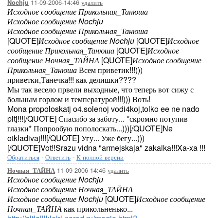
11-09-2006-14:46
удалить
Nochju
Исходное сообщение Прикольная_Танюша
Исходное сообщение Nochju
Исходное сообщение Прикольная_Танюша
[QUOTE]
Исходное сообщение Nochju
[QUOTE]
Исходное
сообщение Прикольная_Танюша
[QUOTE]
Исходное
сообщение Ночная_ТАЙНА
[QUOTE]
Исходное сообщение
Прикольная_Танюша
Всем приветик!!!)))
приветки,Танечка!!! как делишки????
Мы так весело првели выходные, что теперь вот сижу с
больным горлом и температурой!!!))) Воть!
Mona propoloskatj o4.solenoj vodi4koj,tolko ee ne nado
pitj!!![/QUOTE] Спасибо за заботу... *скромно потупив
глазки* Попрообую пополоскать...)))[/QUOTE]Ne
otkladivaj!!![/QUOTE] Угу... Уже бегу...)))
[/QUOTE]Vot!!Srazu vidna "armejskaja" zakalka!!!Xa-xa !!!
Обратиться
-
Ответить
-
К полной версии
11-09-2006-14:46
удалить
Ночная_ТАЙНА
Исходное сообщение Nochju
Исходное сообщение Ночная_ТАЙНА
Исходное сообщение Nochju
[QUOTE]
Исходное сообщение
Ночная_ТАЙНА
как прикольненько...