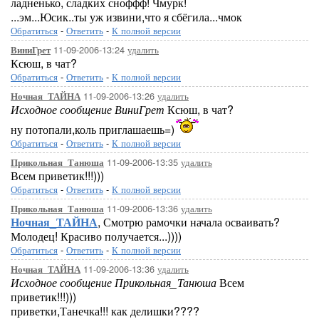
ладненько, сладких сноффф! Чмурк!
...эм...Юсик..ты уж извини,что я сбёгила...чмок
Обратиться
-
Ответить
-
К полной версии
11-09-2006-13:24
удалить
ВиниГрет
Ксюш, в чат?
Обратиться
-
Ответить
-
К полной версии
11-09-2006-13:26
удалить
Ночная_ТАЙНА
Исходное сообщение ВиниГрет
Ксюш, в чат?
ну потопали,коль приглашаешь=)
Обратиться
-
Ответить
-
К полной версии
11-09-2006-13:35
удалить
Прикольная_Танюша
Всем приветик!!!)))
Обратиться
-
Ответить
-
К полной версии
11-09-2006-13:36
удалить
Прикольная_Танюша
Ночная_ТАЙНА
, Смотрю рамочки начала осваивать?
Молодец! Красиво получается...))))
Обратиться
-
Ответить
-
К полной версии
11-09-2006-13:36
удалить
Ночная_ТАЙНА
Исходное сообщение Прикольная_Танюша
Всем
приветик!!!)))
приветки,Танечка!!! как делишки????