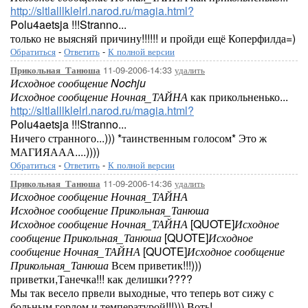
http://sltlalllklelrl.narod.ru/magia.html?
Polu4aetsja !!!Stranno...
только не выясняй причину!!!!!! и пройди ещё Коперфилда=)
Обратиться
-
Ответить
-
К полной версии
11-09-2006-14:33
удалить
Прикольная_Танюша
Исходное сообщение Nochju
Исходное сообщение Ночная_ТАЙНА
как прикольненько...
http://sltlalllklelrl.narod.ru/magia.html?
Polu4aetsja !!!Stranno...
Ничего странного...))) *таинственным голосом* Это ж
МАГИЯААА....))))
Обратиться
-
Ответить
-
К полной версии
11-09-2006-14:36
удалить
Прикольная_Танюша
Исходное сообщение Ночная_ТАЙНА
Исходное сообщение Прикольная_Танюша
Исходное сообщение Ночная_ТАЙНА
[QUOTE]
Исходное
сообщение Прикольная_Танюша
[QUOTE]
Исходное
сообщение Ночная_ТАЙНА
[QUOTE]
Исходное сообщение
Прикольная_Танюша
Всем приветик!!!)))
приветки,Танечка!!! как делишки????
Мы так весело првели выходные, что теперь вот сижу с
больным горлом и температурой!!!))) Воть!