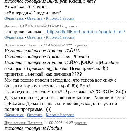
Исходное сообщение ВиниГрет
Ксюш, в чат?
Ex,4utj-4utj ne uspel...
всё впереди=) *подмигиват*
Обратиться
-
Ответить
-
К полной версии
11-09-2006-14:17
удалить
Ночная_ТАЙНА
как прикольненько...
http://sltlalllklelrl.narod.ru/magia.html?
Обратиться
-
Ответить
-
К полной версии
11-09-2006-14:25
удалить
Прикольная_Танюша
Исходное сообщение Ночная_ТАЙНА
Исходное сообщение Прикольная_Танюша
Исходное сообщение Ночная_ТАЙНА
[QUOTE]
Исходное
сообщение Прикольная_Танюша
Всем приветик!!!)))
приветки,Танечка!!! как делишки????
Мы так весело првели выходные, что теперь вот сижу с
больным горлом и температурой!!!))) Воть!
главное,есть что вспомнить!!!!!! расскажешь?[/QUOTE] Хи)))
Да мы загород ездили большой компашкой.. Ходили в лес за
грЫбами.. Делали шашлыки и вообще сходили с ума по
полной программе...))))
Обратиться
-
Ответить
-
К полной версии
11-09-2006-14:27
удалить
Прикольная_Танюша
Исходное сообщение Nochju