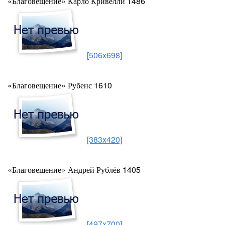
«Благовещение» Карло Кривелли 1486
[506x698]
«Благовещение» Рубенс 1610
[383x420]
«Благовещение» Андрей Рублёв 1405
[497x700]