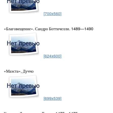
[700x560]
«Благовещение». Сандро Боттичелли. 1489—1490
[624x600]
«Маэста», Дуччо
[699x539]