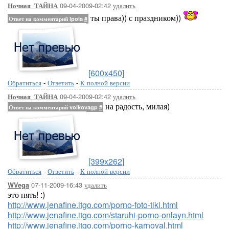
09-04-2009-02:42
удалить
Ночная_ТАЙНА
ты права)) с праздником))
Ответ на комментарий Ipola
#
[600x450]
Обратиться
-
Ответить
-
К полной версии
09-04-2009-02:42
удалить
Ночная_ТАЙНА
на радость, милая)
Ответ на комментарий volkovagp
#
[399x262]
Обратиться
-
Ответить
-
К полной версии
07-11-2009-16:43
удалить
WVega
это пять! :)
http://www.jenafine.itgo.com/porno-foto-tlki.html
http://www.jenafine.itgo.com/staruhi-porno-onlayn.html
http://www.jenafine.itgo.com/porno-karnoval.html