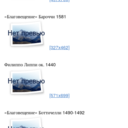
«Благовещение» Бароччи 1581
[327x462]
Филиппо Липпи ок. 1440
[571x699]
«Благовещение» Боттичелли 1490-1492