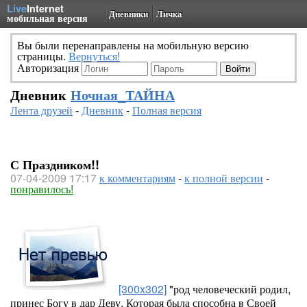
Live
Internet
Дневники
Личка
мобильная версия
Вы были перенаправлены на мобильную версию
страницы.
Вернуться!
Авторизация
Дневник
Ночная_ТАЙНА
Лента друзей
-
Дневник
-
Полная версия
С Праздником!!
07-04-2009 17:17
к комментариям
-
к полной версии
-
понравилось!
[300x302]
"род человеческий родил,
принес Богу в дар Деву, Которая была способна в Своей