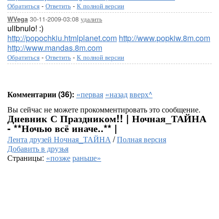
Обратиться
-
Ответить
-
К полной версии
30-11-2009-03:08
удалить
WVega
ulibnulo! :)
http://popochkiu.htmlplanet.com
http://www.popkiw.8m.com
http://www.mandas.8m.com
Обратиться
-
Ответить
-
К полной версии
Комментарии (36):
«первая
«назад
вверх^
Вы сейчас не можете прокомментировать это сообщение.
Дневник С Праздником!! | Ночная_ТАЙНА
- **Ночью всё иначе..** |
Лента друзей Ночная_ТАЙНА
/
Полная версия
Добавить в друзья
Страницы:
«позже
раньше»