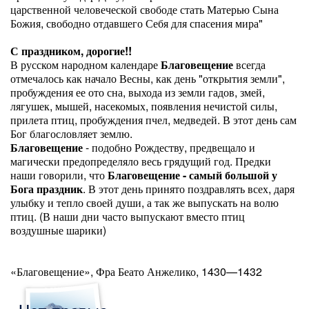
царственной человеческой свободе стать Матерью Сына
Божия, свободно отдавшего Себя для спасения мира"
С праздником, дорогие!!
В русском народном календаре
Благовещение
всегда
отмечалось как начало Весны, как день "открытия земли",
пробуждения ее ото сна, выхода из земли гадов, змей,
лягушек, мышей, насекомых, появления нечистой силы,
прилета птиц, пробуждения пчел, медведей. В этот день сам
Бог благословляет землю.
Благовещение
- подобно Рождеству, предвещало и
магически предопределяло весь грядущий год. Предки
наши говорили, что
Благовещение - самый большой у
Бога праздник
. В этот день принято поздравлять всех, даря
улыбку и тепло своей души, а так же выпускать на волю
птиц. (В наши дни часто выпускают вместо птиц
воздушные шарики)
«Благовещение», Фра Беато Анжелико, 1430—1432