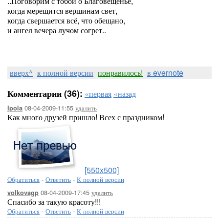
..Поговорим с тобой о Благовещенье,
когда мерещится вершинам свет,
когда свершается всё, что обещано,
и ангел вечера лучом согрет..
вверх^
к полной версии
понравилось!
в evernote
Комментарии (36):
«первая
«назад
08-04-2009-11:55
удалить
Ipola
Как много друзей пришло! Всех с праздником!
[550x500]
Обратиться
-
Ответить
-
К полной версии
08-04-2009-17:45
удалить
volkovagp
Спасибо за такую красоту!!!
Обратиться
-
Ответить
-
К полной версии