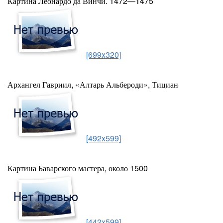
Картина Леонардо да Винчи. 1472—1475
[699x320]
Архангел Гавриил, «Алтарь Альбероди», Тициан
[492x599]
Картина Баварского мастера, около 1500
[442x599]