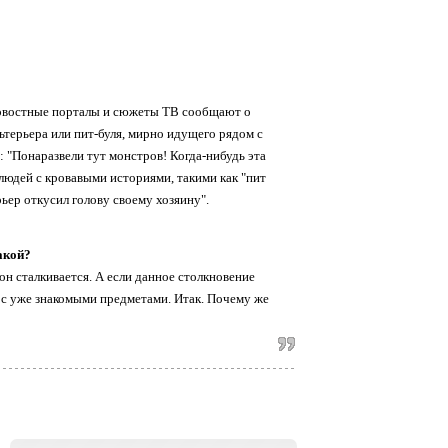
Новостные порталы и сюжеты ТВ сообщают о
ьтерьера или пит-буля, мирно идущего рядом с
д: "Понаразвели тут монстров! Когда-нибудь эта
х людей с кровавыми историями, такими как "пит
рьер откусил голову своему хозяину".
акой?
он сталкивается. А если данное столкновение
 с уже знакомыми предметами. Итак. Почему же