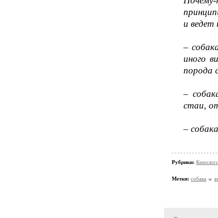
Почему-
принцип
и ведет
– собак
иного в
порода 
– собак
стаи, о
– собак
Рубрики:
Кинолог
Метки:
собака
а