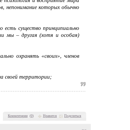
е психология и восприятие мира
в, непонимание которых обычно
то есть существо принципиально
ии мы – другая (хотя и особая)
ально охранять «своих», членов
на своей территории;
Комментарии
(
0
)
Нравится
Поделиться