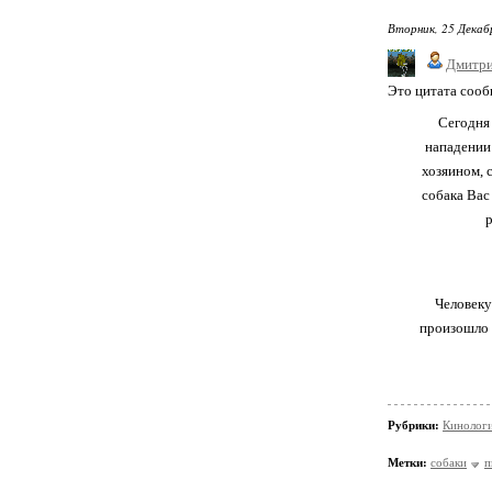
Вторник, 25 Декаб
Дмитри
Это цитата соо
Сегодня
нападении 
хозяином, 
собака Вас
р
Человеку
произошло 
Рубрики:
Кинолог
Метки:
собаки
п