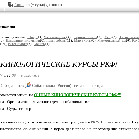
Авось
из (+ сутки) дневников
инология
.
 этом дневнике:
Юмор
(1),
Читальный зал
(4),
Чёрный список
(2),
Уход
(3),
Технические
(6),
Племенные питомники
(0),
Наши собаки
(11),
Мир охоты
(0),
Мемориальный зал
(0),
Клуб
(14),
Ветеринария
(5),
Архивы
(4)
КИНОЛОГИЧЕСКИЕ КУРСЫ РКФ!
14 г. 12:09
+ в цитатник
й_Украинцев
(
Собаководы_России
)
все записи автора
олжается запись на
ОЧНЫЕ КИНОЛОГИЧЕСКИЕ КУРСЫ РКФ!!!
са - Организатор племенного дела в собаководстве.
са - Судья-стажер.
б окончании курсов признается и регистрируется в РКФ. После окончания 1 к
видетельство об окончании 2 курса дает право на прохождение стажирово