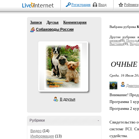
Регистрация
Вход
Рейтинги
Записи
Друзья
Комментарии
Выбрана рубрика
К
Собаководы России
Другие рубрики в
щенков
(0),
Породы
Выставки
(9),
Видео
ОЧНЫЕ 
Среда, 16 Июля 20
Дмитри
Внимание! Прод
В друзья
Программа 1 кур
Программа 2 кур
Рубрики
-
Свидетельство о
системе FCI. С
Видео
(14)
судейства.
Информация
(13)