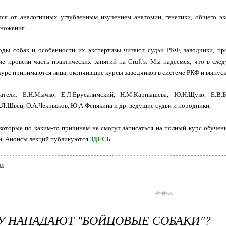
ся от аналогичных углубленным изучением анатомии, генетики, общего экс
множения.
оды собак и особенности их экспертизы читают судьи РКФ, заводчики, про
ые провели часть практических занятий на Cruft's. Мы надеемся, что в сл
курс принимаются лица, окончившие курсы заводчиков в системе РКФ и выпус
тели: Е.Н.Мычко, Е.Л.Ерусалимский, Н.М.Карпышева, Ю.Н.Щуко, Е.В.Ба
.Л.Швец, О.А.Чекрыжов, Ю.А.Фенякина и др. ведущие судьи и породники.
оторые по каким-то причинам не cмогут записаться на полный курс обучени
и. Анонсы лекций публикуются
ЗДЕСЬ
.
ия
 НАПАДАЮТ "БОЙЦОВЫЕ СОБАКИ"?