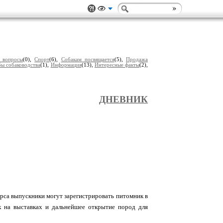
 вопросы
(0),
Спорт
(6),
Собакам посвящается
(5),
Продажа
ы собаководства
(1),
Информация
(13),
Интересные факты
(2),
ДНЕВНИК
урса выпускники могут зарегистрировать питомник в
к на выставках и дальнейшее открытие пород для