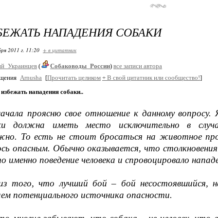
БЕЖАТЬ НАПАДЕНИЯ СОБАКИ
ря 2011 г. 11:20
+ в цитатник
й_Украинцев
(
Собаководы_России
)
все записи автора
бщения
Arnusha
[
Прочитать целиком
+
В свой цитатник или сообщество!
]
избежать нападения собаки..
начала проясню свое отношение к данному вопросу.
ки должна иметь место исключительно в случ
жно. То есть не стоит бросаться на животное про
ось опасным. Обычно оказывается, что столкновени
о именно поведение человека и спровоцировало нападе
из того, что лучший бой – бой несостоявшийся, н
ием потенциального источника опасности.