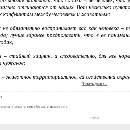
то многие забывают, что собака – не человек, что е
иально отличаются от наших. Вот несколько пункто
 к конфликтам между человеком и животным:
а не обязательно воспринимает вас как человека – 
ида; лучше заранее предполагать, что в ее пониман
собак;
а – стайный хищник, а следовательно, для нее норм
т чужаков;
а – животное территориальное, ей свойственна охра
Читать далее...
ия
грессия
страх
самооборона
нападение