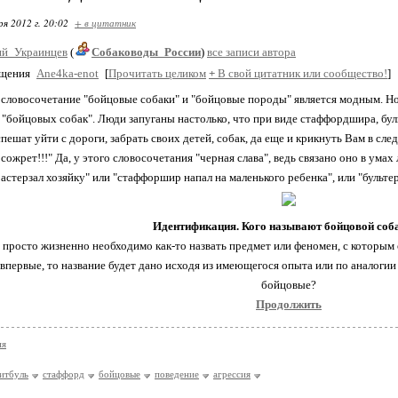
ря 2012 г. 20:02
+ в цитатник
й_Украинцев
(
Собаководы_России
)
все записи автора
бщения
Ane4ka-enot
[
Прочитать целиком
+
В свой цитатник или сообщество!
]
 словосочетание "бойцовые собаки" и "бойцовые породы" является модным. 
"бойцовых собак". Люди запуганы настолько, что при виде стаффордшира, бул
спешат уйти с дороги, забрать своих детей, собак, да еще и крикнуть Вам в сле
 сожрет!!!" Да, у этого словосочетания "черная слава", ведь связано оно в ума
астерзал хозяйку" или "стаффоршир напал на маленького ребенка", или "бульте
Идентификация. Кого называют бойцовой соб
 просто жизненно необходимо как-то назвать предмет или феномен, с которым 
впервые, то название будет дано исходя из имеющегося опыта или по аналогии
бойцовые?
Продолжить
ия
итбуль
стаффорд
бойцовые
поведение
агрессия