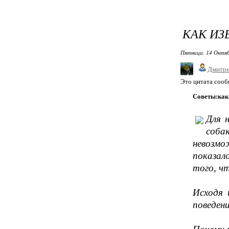
КАК ИЗ
Пятница, 14 Октяб
Дмитри
Это цитата соо
Советы:как 
Для 
соба
невозмо
показал
того, чт
Исходя 
поведен