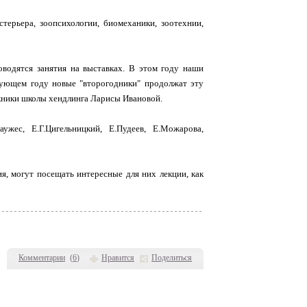
терьера, зоопсихологии, биомеханики, зоотехнии,
водятся занятия на выставках. В этом году наши
едующем году новые "второгодники" продолжат эту
кники школы хендлинга Ларисы Ивановой.
ужес, Е.Г.Цигельницкий, Е.Пудеев, Е.Можарова,
я, могут посещать интересные для них лекции, как
Комментарии
(
6
)
Нравится
Поделиться