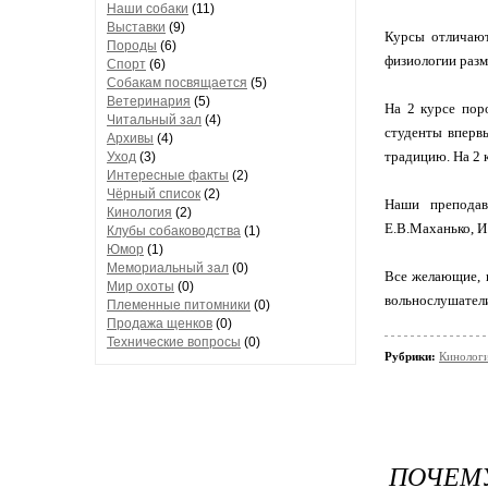
Наши собаки
(11)
Выставки
(9)
Курсы отличают
Породы
(6)
физиологии раз
Спорт
(6)
Собакам посвящается
(5)
Ветеринария
(5)
На 2 курсе пор
Читальный зал
(4)
студенты вперв
Архивы
(4)
традицию. На 2 
Уход
(3)
Интересные факты
(2)
Чёрный список
(2)
Наши преподава
Кинология
(2)
Е.В.Маханько, И
Клубы собаководства
(1)
Юмор
(1)
Мемориальный зал
(0)
Все желающие, к
Мир охоты
(0)
вольнослушател
Племенные питомники
(0)
Продажа щенков
(0)
Технические вопросы
(0)
Рубрики:
Кинолог
ПОЧЕМУ