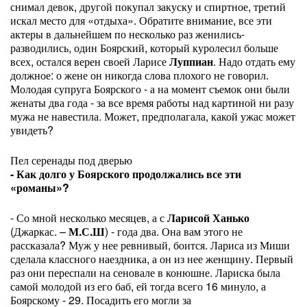
снимал девок, другой покупал закуску и спиртное, третий
искал место для «отдыха». Обратите внимание, все эти
актеры в дальнейшем по несколько раз женились-
разводились, один Боярский, который куролесил больше
всех, остался верен своей Ларисе
Луппиан
. Надо отдать ему
должное: о жене он никогда слова плохого не говорил.
Молодая супруга Боярского - а на момент съемок они были
женаты два года - за все время работы над картиной ни разу
мужа не навестила. Может, предполагала, какой ужас может
увидеть?
Пел серенады под дверью
- Как долго у Боярского продолжались все эти
«романы»?
- Со мной несколько месяцев, а с
Ларисой Ханько
(Джаркас. –
М.С.Ш
) - года два. Она вам этого не
рассказала? Муж у нее ревнивый, боится. Лариса из Миши
сделала классного наездника, а он из нее женщину. Первый
раз они переспали на сеновале в конюшне. Лариска была
самой молодой из его баб, ей тогда всего 16 минуло, а
Боярскому - 29. Посадить его могли за