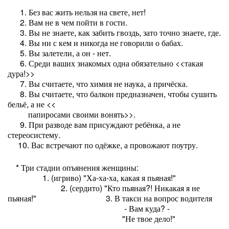
1. Без вас жить нельзя на свете, нет!
2. Вам не в чем пойти в гости.
3. Вы не знаете, как забить гвоздь, зато точно знаете, где.
4. Вы ни с кем и никогда не говорили о бабах.
5. Вы залетели, а он - нет.
6. Среди ваших знакомых одна обязательно <<такая
дура!>>
7. Вы считаете, что химия не наука, а причёска.
8. Вы считаете, что балкон предназначен, чтобы сушить
бельё, а не <<
папиросами своими вонять>>.
9. При разводе вам присуждают ребёнка, а не
стереосистему.
10. Вас встречают по одёжке, а провожают поутру.
* Три стадии опъянения женщины:
1. (игриво) "Ха-ха-ха, какая я пьяная!"
2. (сердито) "Кто пьяная?! Никакая я не
пьяная!" 3. В такси на вопрос водителя
- Вам куда? -
"Не твое дело!"