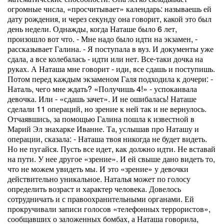
огромные числа, «просчитывает» календарь: называешь ей
дату рождения, и через секунду она говорит, какой это был
день недели. Однажды, когда Наташе было 6 лет,
произошло вот что. - Мне надо было идти на экзамен, -
рассказывает Галина. - Я поступала в вуз. И документы уже
сдала, а все колебалась - идти или нет. Все-таки дочка на
руках. А Наташа мне говорит - иди, все сдашь и поступишь.
Потом перед каждым экзаменом Галя подходила к дочери: -
Наталь, чего мне ждать? «Получишь 4!» - успокаивала
девочка. Или - «сдашь зачет». И не ошибалась! Наташе
сделали 11 операций, но зрение к ней так и не вернулось.
Отчаявшись, за помощью Галина пошла к известной в
Марий Эл знахарке Иванне. Та, услышав про Наташу и
операции, сказала: - Наташа твоя никогда не будет видеть.
Но не пугайся. Пусть все идет, как должно идти. Не вставай
на пути. У нее другое «зрение». И ей свыше дано видеть то,
что не можем увидеть мы. И это «зрение» у девочки
действительно уникальное. Наталья может по голосу
определить возраст и характер человека. Довелось
сотрудничать и с правоохранительными органами. Ей
прокручивали записи голосов «телефонных террористов»,
сообщавших о заложенных бомбах, а Наташа говорила,