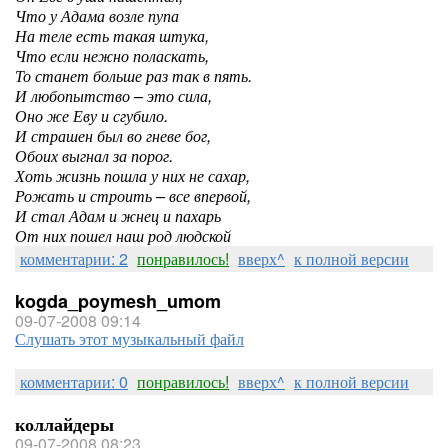
Что у Адама возле пупа
На теле есть такая штука,
Что если нежно поласкать,
То станет больше раз так в пять.
И любопытство – это сила,
Оно же Еву и сгубило.
И страшен был во гневе бог,
Обоих выгнал за порог.
Хоть жизнь пошла у них не сахар,
Рожать и строить – все впервой,
И стал Адам и жнец и пахарь
От них пошел наш род людской
комментарии: 2
понравилось!
вверх^
к полной версии
kogda_poymesh_umom
09-07-2008 09:14
Слушать этот музыкальный файл
комментарии: 0
понравилось!
вверх^
к полной версии
коллайдеры
09-07-2008 08:23