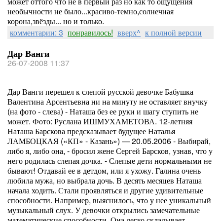
может оттого что не в первый раз но как то ощущения
необычности не было...красиво-темно,солнечная
корона,звёзды... но и только.
комментарии: 3
понравилось!
вверх^
к полной версии
Дар Ванги
26-07-2008 11:37
Дар Ванги перешел к слепой русской девочке Бабушка
Валентина Арсентьевна ни на минуту не оставляет внучку
(на фото - слева) - Наташа без ее руки и шагу ступить не
может. Фото: Руслана ИШМУХАМЕТОВА. 12-летняя
Наташа Барскова предсказывает будущее Наталья
ЛАМБОЦКАЯ («КП» - Казань») — 20.05.2006 - Выбирай,
либо я, либо она, - бросил жене Сергей Барсков, узнав, что у
него родилась слепая дочка. - Слепые дети нормальными не
бывают! Отдавай ее в детдом, или я ухожу. Галина очень
любила мужа, но выбрала дочь. В десять месяцев Наташа
начала ходить. Стали проявляться и другие удивительные
способности. Например, выяснилось, что у нее уникальный
музыкальный слух. У девочки открылись замечательные
математические способности. Она легко складывает