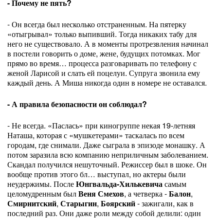
- Почему не пять?
- Он всегда был несколько отстраненным. На пятерку
«отыгрывал» только выпивший. Тогда никаких табу для
него не существовало. А в моменты протрезвления начинал
в постели говорить о доме, жене, будущих потомках. Мог
прямо во время… процесса разговаривать по телефону с
женой Ларисой и слать ей поцелуи. Супруга звонила ему
каждый день. А Миша никогда один в номере не оставался.
- А правила безопасности он соблюдал?
- Не всегда. «Паслась» при киногруппе некая 19-летняя
Наташа, которая с «мушкетерами» таскалась по всем
городам, где снимали. Даже сыграла в эпизоде монашку. А
потом заразила всю компанию неприличным заболеванием.
Скандал получился нешуточный. Режиссер был в шоке. Он
вообще против этого бл… выступал, но актеры были
неудержимы. После
Юнгвальда-Хилькевича
самым
целомудренным был
Веня Смехов
, а четверка -
Балон
,
Смирнитский
,
Старыгин
,
Боярский
- зажигали, как в
последний раз. Они даже роли между собой делили: один