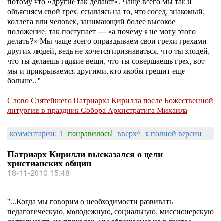
потому что «другие так делают». Чаще всего мы так и
объясняем свой грех, ссылаясь на то, что сосед, знакомый,
коллега или человек, занимающий более высокое
положение, так поступает — «а почему я не могу этого
делать?» Мы чаще всего оправдываем свои грехи грехами
других людей, ведь не хочется признаваться, что ты злодей,
что ты делаешь гадкие вещи, что ты совершаешь грех, вот
мы и прикрываемся другими, кто якобы грешит еще
больше..."
Слово Святейшего Патриарха Кирилла после Божественной
литургии в праздник Собора Архистратига Михаила
комментарии: 1
понравилось!
вверх^
к полной версии
Патриарх Кирилли высказался о цели
христианских общин
18-11-2010 15:48
"...Когда мы говорим о необходимости развивать
педагогическую, молодежную, социальную, миссионерскую
деятельность на приходах, мы обращаемся не в пустое