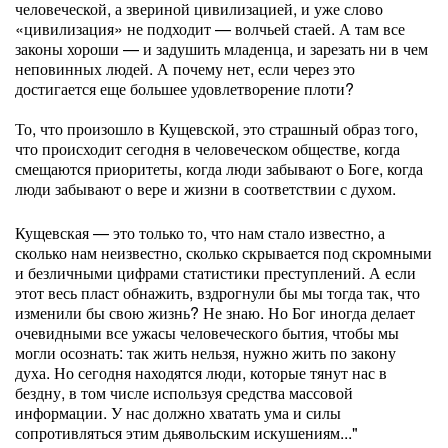
человеческой, а звериной цивилизацией, и уже слово
«цивилизация» не подходит — волчьей стаей. А там все
законы хороши — и задушить младенца, и зарезать ни в чем
неповинных людей. А почему нет, если через это
достигается еще большее удовлетворение плоти?
То, что произошло в Кущевской, это страшный образ того,
что происходит сегодня в человеческом обществе, когда
смещаются приоритеты, когда люди забывают о Боге, когда
люди забывают о вере и жизни в соответствии с духом.
Кущевская — это только то, что нам стало известно, а
сколько нам неизвестно, сколько скрывается под скромными
и безличными цифрами статистики преступлений. А если
этот весь пласт обнажить, вздрогнули бы мы тогда так, что
изменили бы свою жизнь? Не знаю. Но Бог иногда делает
очевидными все ужасы человеческого бытия, чтобы мы
могли осознать: так жить нельзя, нужно жить по закону
духа. Но сегодня находятся люди, которые тянут нас в
бездну, в том числе используя средства массовой
информации. У нас должно хватать ума и силы
сопротивляться этим дьявольским искушениям..."