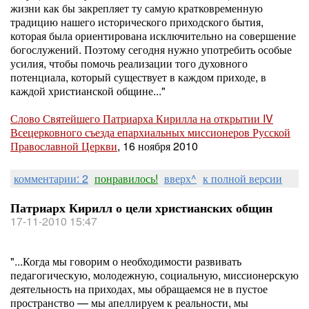
жизни как бы закрепляет ту самую кратковременную
традицию нашего исторического приходского бытия,
которая была ориентирована исключительно на совершение
богослужений. Поэтому сегодня нужно употребить особые
усилия, чтобы помочь реализации того духовного
потенциала, который существует в каждом приходе, в
каждой христианской общине...
"
Слово Святейшего Патриарха Кирилла на открытии IV
Всецерковного съезда епархиальных миссионеров Русской
Православной Церкви
, 16 ноября 2010
комментарии: 2
понравилось!
вверх^
к полной версии
Патриарх Кирилл о цели христианских общин
17-11-2010 15:47
"...Когда мы говорим о необходимости развивать
педагогическую, молодежную, социальную, миссионерскую
деятельность на приходах, мы обращаемся не в пустое
пространство — мы апеллируем к реальности, мы