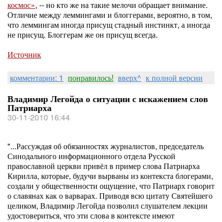
космос»
, -- но кто же на такие мелочи обращает внимание.
Отличие между леммингами и блоггерами, вероятно, в том,
что леммингам иногда присущ стадный инстинкт, а иногда
не присущ. Блоггерам же он присущ всегда.
Источник
комментарии: 1
понравилось!
вверх^
к полной версии
Владимир Легойда о ситуации с искажением слов
Патриарха
30-11-2010 16:44
"...Рассуждая об обязанностях журналистов, председатель
Синодального информационного отдела Русской
православной церкви привёл в пример слова Патриарха
Кирилла, которые, будучи вырваны из контекста блогерами,
создали у общественности ощущение, что Патриарх говорит
о славянах как о варварах. Приводя всю цитату Святейшего
целиком, Владимир Легойда позволил слушателем лекции
удостовериться, что эти слова в контексте имеют