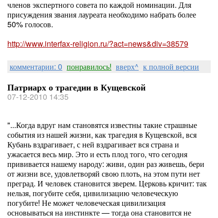
членов экспертного совета по каждой номинации. Для
присуждения звания лауреата необходимо набрать более
50% голосов.
http://www.interfax-religion.ru/?act=new
s&div=38579
комментарии: 0
понравилось!
вверх^
к полной версии
Патриарх о трагедии в Кущевской
07-12-2010 14:35
"...Когда вдруг нам становятся известны такие страшные
события из нашей жизни, как трагедия в Кущевской, вся
Кубань вздрагивает, с ней вздрагивает вся страна и
ужасается весь мир. Это и есть плод того, что сегодня
прививается нашему народу: живи, один раз живешь, бери
от жизни все, удовлетворяй свою плоть, на этом пути нет
преград. И человек становится зверем. Церковь кричит: так
нельзя, погубите себя, цивилизацию человеческую
погубите! Не может человеческая цивилизация
основываться на инстинкте — тогда она становится не