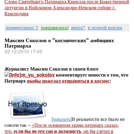
Слово Святейшего Патриарха Кирилла после Божественной
литургии в Войсковом Александро-Невском соборе г.
Краснодара
комментарии: 1
понравилось!
вверх^
к полной версии
Максим Соколов о "космических" амбициях
Патриарха
02-12-2010 17:45
Журналист Максим Соколов в своем блоге
m_yu_sokolov
комментирует новости о том, что
Патриарх
якобы пожелал отправиться в космос
:
[показать]
В реальности все было не
совсем так --
«После освящения храма патриарх сказал,
что,
если бы не его сан и должность
, он бы слетал в