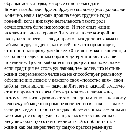
обращаемся к людям, которые силой благодати
Божией
соединены друг ко другу во единого Духа причастие
.
Конечно, наша Церковь прошла через трудные годы
гонений, когда никакую деятельность такого рода
осуществлять было невозможно. И этот опыт жизни
исключительно на уровне Литургии, после которой не
наступало ничего, — люди просто выходили из храма и
забывали друг о друге, как и сейчас часто происходит, —
этот опыт, которому уже более 70-ти лет, может, конечно, и
сегодня определенным образом детерминировать наше
поведение.
Трудно выбраться из прокрустова ложа, даже
если традиция не столь уж давняя, тем более, что и стиль
жизни современного человека не способствует реальному
объединению людей: у каждого своя «повестка дня», свои
заботы, свои мысли — даже на Литургии каждый зачастую
стоит и думает о своем. Осуждать за это невозможно,
потому что жизнь развивается очень динамично, к каждому
человеку обращено огромное количество вызовов — даже
если речь идет о простых людях, обремененных семейными
заботами, не говоря уже о лицах высокопоставленных,
несущих большую ответственность. Этот общий стиль
жизни как бы закрепляет ту самую кратковременную