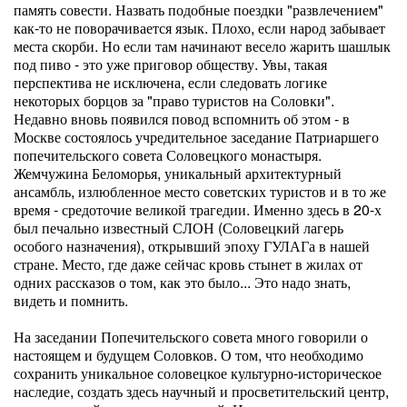
память совести. Назвать подобные поездки "развлечением"
как-то не поворачивается язык. Плохо, если народ забывает
места скорби. Но если там начинают весело жарить шашлык
под пиво - это уже приговор обществу. Увы, такая
перспектива не исключена, если следовать логике
некоторых борцов за "право туристов на Соловки".
Недавно вновь появился повод вспомнить об этом - в
Москве состоялось учредительное заседание Патриаршего
попечительского совета Соловецкого монастыря.
Жемчужина Беломорья, уникальный архитектурный
ансамбль, излюбленное место советских туристов и в то же
время - средоточие великой трагедии. Именно здесь в 20-х
был печально известный СЛОН (Соловецкий лагерь
особого назначения), открывший эпоху ГУЛАГа в нашей
стране. Место, где даже сейчас кровь стынет в жилах от
одних рассказов о том, как это было... Это надо знать,
видеть и помнить.
На заседании Попечительского совета много говорили о
настоящем и будущем Соловков. О том, что необходимо
сохранить уникальное соловецкое культурно-историческое
наследие, создать здесь научный и просветительский центр,