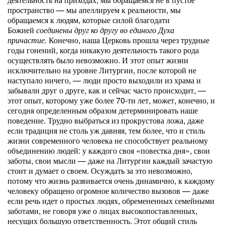
пространство — мы апеллируем к реальности, мы
обращаемся к людям, которые силой благодати
Божией
соединены друг ко другу во единого Духа
причастие.
Конечно, наша Церковь прошла через трудные
годы гонений, когда никакую деятельность такого рода
осуществлять было невозможно. И этот опыт жизни
исключительно на уровне Литургии, после которой не
наступало ничего, — люди просто выходили из храма и
забывали друг о друге, как и сейчас часто происходит, —
этот опыт, которому уже более 70-ти лет, может, конечно, и
сегодня определенным образом детерминировать наше
поведение.
Трудно выбраться из прокрустова ложа, даже
если традиция не столь уж давняя, тем более, что и стиль
жизни современного человека не способствует реальному
объединению людей: у каждого своя «повестка дня», свои
заботы, свои мысли — даже на Литургии каждый зачастую
стоит и думает о своем. Осуждать за это невозможно,
потому что жизнь развивается очень динамично, к каждому
человеку обращено огромное количество вызовов — даже
если речь идет о простых людях, обремененных семейными
заботами, не говоря уже о лицах высокопоставленных,
несущих большую ответственность. Этот общий стиль