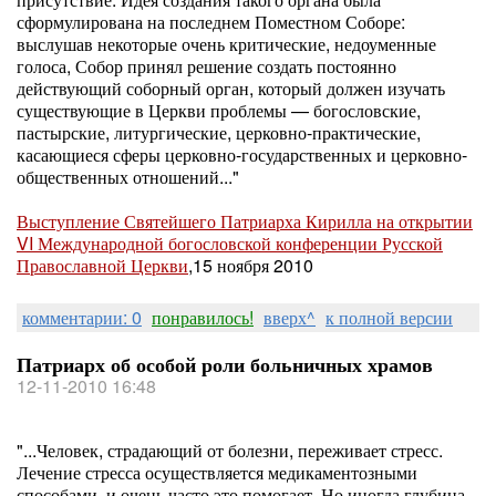
сформулирована на последнем Поместном Соборе:
выслушав некоторые очень критические, недоуменные
голоса, Собор принял решение создать постоянно
действующий соборный орган, который должен изучать
существующие в Церкви проблемы — богословские,
пастырские, литургические, церковно-практические,
касающиеся сферы церковно-государственных и церковно-
общественных отношений..."
Выступление Святейшего Патриарха Кирилла на открытии
VI Международной богословской конференции Русской
Православной Церкви
,15 ноября 2010
комментарии: 0
понравилось!
вверх^
к полной версии
Патриарх об особой роли больничных храмов
12-11-2010 16:48
"...Человек, страдающий от болезни, переживает стресс.
Лечение стресса осуществляется медикаментозными
способами, и очень часто это помогает. Но иногда глубина