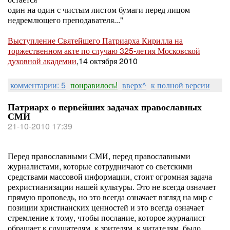
один на один с чистым листом бумаги перед лицом
недремлющего преподавателя..."
Выступление Святейшего Патриарха Кирилла на
торжественном акте по случаю 325-летия Московской
духовной академии
,14 октября 2010
комментарии: 5
понравилось!
вверх^
к полной версии
Патриарх о первейших задачах православных
СМИ
21-10-2010 17:39
Перед православными СМИ, перед православными
журналистами, которые сотрудничают со светскими
средствами массовой информации, стоит огромная задача
рехристианизации нашей культуры. Это не всегда означает
прямую проповедь, но это всегда означает взгляд на мир с
позиции христианских ценностей и это всегда означает
стремление к тому, чтобы послание, которое журналист
обращает к слушателям, к зрителям, к читателям, было