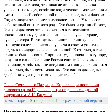
переживаний такова, что никакие лекарства человека
успокоить не могут, особенно когда человек смотрит в глаза
смерти — своей собственной или своих родных и близких.
Тогда у людей открывается духовное зрение. У меня есть
собственный опыт такого рода. Это было за границей, когда
близкий для меня человек оказался в тяжелейшем
положении и ему делали операцию — в чужой стране,
чужие доктора. В этот день я пришел в клинику и решил,
что глупо сидеть в приемной у врача и совсем уж глупо
сидеть в коридоре около операционной. К счастью, в той
клинике была часовня. Я пришел туда и понял — в ту пору,
когда ни в одной больнице России еще не было храмов, —
как важно, чтобы там, где люди лицом к лицу сталкиваются
со смертью, было место молитвы. Это важно для родных,
для близких, да и для самих пациентов..."
Слово Святейшего Патриарха Кирилла при посещении
домового храма Научного центра сердечно-сосудистой
хирургии им. А.Н. Бакулева
комментарии: 0
понравилось!
вверх^
к полной версии
Патриарх Кирилл о значении народного единства