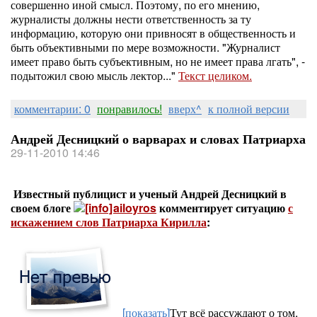
совершенно иной смысл. Поэтому, по его мнению,
журналисты должны нести ответственность за ту
информацию, которую они привносят в общественность и
быть объективными по мере возможности. "Журналист
имеет право быть субъективным, но не имеет права лгать", -
подытожил свою мысль лектор..."
Текст целиком.
комментарии: 0
понравилось!
вверх^
к полной версии
Андрей Десницкий о варварах и словах Патриарха
29-11-2010 14:46
Известный публицист и ученый Андрей Десницкий в
своем блоге
ailoyros
комментирует ситуацию
с
искажением слов Патриарха Кирилла
:
[показать]
Тут всё рассуждают о том,