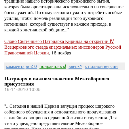
традицию нашего исторического приходского бытия,
которая была ориентирована исключительно на совершение
богослужений. Поэтому сегодня нужно употребить особые
усилия, чтобы помочь реализации того духовного
потенциала, который существует в каждом приходе, в
каждой христианской общине..."
Слово Святейшего Патриарха Кирилла на открытии IV
Всецерковного съезда епархиальных миссионеров Русской
Православной Церкви
, 16 ноября
комментарии: 0
понравилось!
вверх^
к полной версии
Патриарх о важном значении Межсоборного
присутствия
16-11-2010 13:05
"...Сегодня в нашей Церкви запущен процесс широкого
соборного обсуждения и основательного продумывания
важнейших вопросов церковной жизни и служения. Для
этого учреждено представительное Межсоборное
присутствие. Идея создания такого органа была