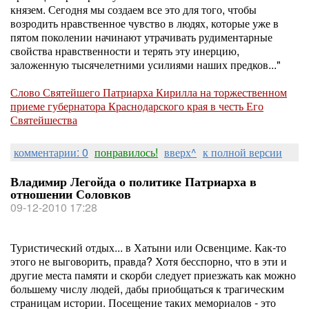
князем. Сегодня мы создаем все это для того, чтобы
возродить нравственное чувство в людях, которые уже в
пятом поколении начинают утрачивать рудиментарные
свойства нравственности и терять эту инерцию,
заложенную тысячелетними усилиями наших предков..."
Слово Святейшего Патриарха Кирилла на торжественном
приеме губернатора Краснодарского края в честь Его
Святейшества
комментарии: 0
понравилось!
вверх^
к полной версии
Владимир Легойда о политике Патриарха в
отношении Соловков
09-12-2010 17:28
Туристический отдых... в Хатыни или Освенциме. Как-то
этого не выговорить, правда? Хотя бесспорно, что в эти и
другие места памяти и скорби следует приезжать как можно
большему числу людей, дабы приобщаться к трагическим
страницам истории. Посещение таких мемориалов - это