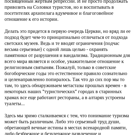
посвященный жертвам репрессий. И не просто продолжать
привозить на Соловки туристов, но и воспитывать в
посетителях архипелага вдумчивое и благоговейное
отношение к его истории.
Делать это придется в первую очередь Церкви, но вряд ли ее
подход будет чем-то принципиально отличаться от подхода
светских музеев. Ведь и те вводят ограничения (подчас
весьма серьезные) с одной лишь целью - охранять
памятники от разрушения и вандализма. Традиционным для
всего мира является и особое, уважительное отношение к
религиозным святыням. Пожалуй, только в советские
богоборческие годы это естественное правило сознательно
и целенаправленно попиралось. Так что до сих пор мы то
там, то здесь обнаруживаем метастазы прошлых времен - в
некоторых наших "туристических" городах в старинных
храмах все еще работают рестораны, а в алтарях устроены
туалеты...
Здесь мы зримо сталкиваемся с тем, что понимание туризма
может быть различным. Либо это серьезный труд души,
обретающей вечные истины в местах всенародной памяти,
либо безбрежное и безудержное развлечение и