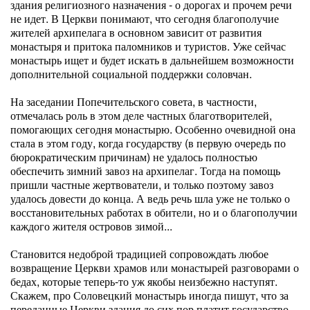
здания религиозного назначения - о дорогах и прочем речи
не идет. В Церкви понимают, что сегодня благополучие
жителей архипелага в основном зависит от развития
монастыря и притока паломников и туристов. Уже сейчас
монастырь ищет и будет искать в дальнейшем возможности
дополнительной социальной поддержки соловчан.
На заседании Попечительского совета, в частности,
отмечалась роль в этом деле частных благотворителей,
помогающих сегодня монастырю. Особенно очевидной она
стала в этом году, когда государству (в первую очередь по
бюрократическим причинам) не удалось полностью
обеспечить зимний завоз на архипелаг. Тогда на помощь
пришли частные жертвователи, и только поэтому завоз
удалось довести до конца. А ведь речь шла уже не только о
восстановительных работах в обители, но и о благополучии
каждого жителя островов зимой...
Становится недоброй традицией сопровождать любое
возвращение Церкви храмов или монастырей разговорами о
бедах, которые теперь-то уж якобы неизбежно наступят.
Скажем, про Соловецкий монастырь иногда пишут, что за
переданные Церкви здания до сих пор платит государство.