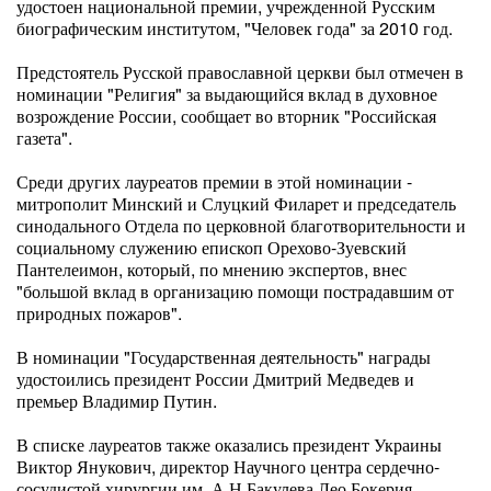
удостоен национальной премии, учрежденной Русским
биографическим институтом, "Человек года" за 2010 год.
Предстоятель Русской православной церкви был отмечен в
номинации "Религия" за выдающийся вклад в духовное
возрождение России, сообщает во вторник "Российская
газета".
Среди других лауреатов премии в этой номинации -
митрополит Минский и Слуцкий Филарет и председатель
синодального Отдела по церковной благотворительности и
социальному служению епископ Орехово-Зуевский
Пантелеимон, который, по мнению экспертов, внес
"большой вклад в организацию помощи пострадавшим от
природных пожаров".
В номинации "Государственная деятельность" награды
удостоились президент России Дмитрий Медведев и
премьер Владимир Путин.
В списке лауреатов также оказались президент Украины
Виктор Янукович, директор Научного центра сердечно-
сосудистой хирургии им. А.Н.Бакулева Лео Бокерия,