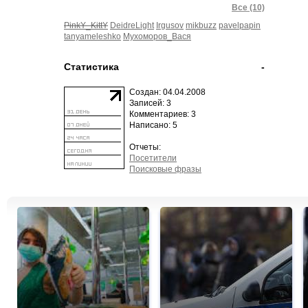
Все (10)
PinkY_KittY
DeidreLight
Irgusov
mikbuzz
pavelpapin
tanyameleshko
Мухоморов_Вася
Статистика
-
Создан: 04.04.2008
Записей: 3
Комментариев: 3
Написано: 5
Отчеты:
Посетители
Поисковые фразы