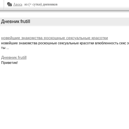
Авось
из (+ сутки) дневников
Дневник frutill
новейшие знакомства роскошные сексуальные красотки
влюбленность секс это все ты отыщешь тут
новейшие знакомства роскошные сексуальные красотки влюбленность секс э
ты ...
Дневник frutill
Приветик!