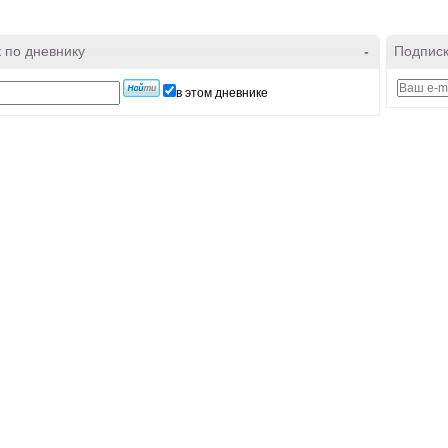
 по дневнику
-
Подписк
в этом дневнике