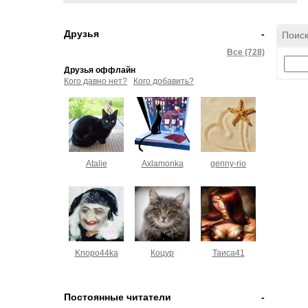
Друзья
-
Поиск
Все (728)
Друзья оффлайн
Кого давно нет?
Кого добавить?
Atalie
Axlamonka
genny-rio
Knopo44ka
Коцур
Таиса41
Постоянные читатели
-