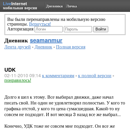
Live
Internet
Дневники
Личка
мобильная версия
Вы были перенаправлены на мобильную версию
страницы.
Вернуться!
Авторизация
Дневник
seamanmur
Лента друзей
-
Дневник
-
Полная версия
UDK
02-11-2010 09:14
к комментариям
-
к полной версии
-
понравилось!
Долго я шел к этому. Все выбирал движки, даже начал
писать свой. Ни один не удовлетворял полностью. У кого то
графика отстой, у кого то цена сумасшедшая. Какой-то ну
совсем не подходит. И вот месяца 3 назад все же выбрал...
Конечно, УДК тоже не совсем мне подходит. Он все же